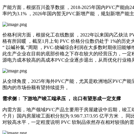
产能方面，根据百川盈孚数据 ，2018-2025年国内PVC产能由24
率约为3.1% ，2026年国内暂无PVC新增产能 ，规划新增产能主要
价格利润方面，根据化工在线数据 ，2022年以来国内乙炔法 PVC市
格有所回暖 ，截至1月上旬 PVC 价格分位数仍处于 1%的历史
“ 以碱补氯 ”周期 ，PVC-烧碱综合利润在大多数时期依旧
此生产企业在目前的底部价格之下存在较大的经营压力，一定程
源电力成本较高的高成本PVC企业逐步退出，从而优化行业格
从全球角度，2025年海外PVC产能，尤其是欧洲地区PVC
围内的市场份额有望持续提升 。
需求侧： 下游地产竣工端承压 ， 出口有望形成一定支撑
内需方面，地产领域PVC产品主要用于房屋建设中后期，竣工端需求承压
个月）国内房屋竣工面积分别为 9.98/7.37/3.95 亿平方米 
对较高水平，一定程度说明 PVC 软制品依然存在相对较强的