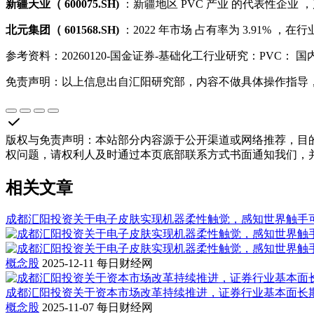
新疆天业（ 600075.SH)
：新疆地区 PVC 产业 的代表性企业
北元集团（ 601568.SH)
：2022 年市场 占有率为 3.91% 
参考资料：20260120-国金证券-基础化工行业研究：PVC
免责声明：以上信息出自汇阳研究部，内容不做具体操作指导
版权与免责声明
：
本站部分内容源于公开渠道或网络推荐，目
权问题，请权利人及时通过本页底部联系方式书面通知我们，
相关文章
成都汇阳投资关于电子皮肤实现机器柔性触觉，感知世界触手
概念股
2025-12-11
每日财经网
成都汇阳投资关于资本市场改革持续推进，证券行业基本面长
概念股
2025-11-07
每日财经网