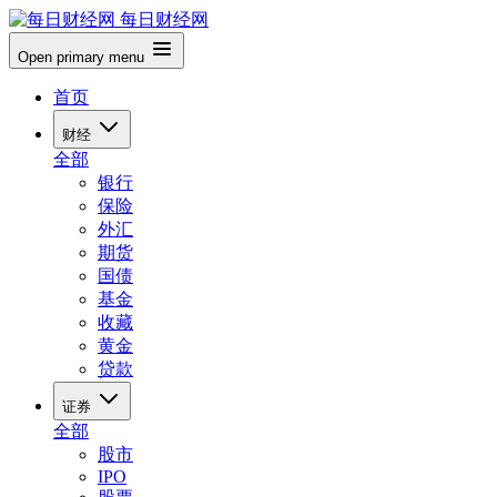
每日财经网
Open primary menu
首页
财经
全部
银行
保险
外汇
期货
国债
基金
收藏
黄金
贷款
证券
全部
股市
IPO