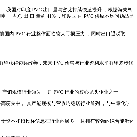
区结构来看 ，我国对印度 PVC 出口量与占比持续快速提升 ，根据海关总
1 万吨 ， 占总 出 口 量的 41% ，印度国 内 PVC 供应不足问题凸显
虑到当前国内 PVC 行业整体面临较大亏损压力 ，同时出口退税取
有望获得边际改善，未来 PVC 价格与行业盈利水平有望逐步修
42%，产销规模行业领先 ，是 PVC 行业的核心龙头企业之一。
以上 ，业务高度集中 。其产能规模与营收均稳居行业前列 ，与中泰化学
业 。其注册资本和招投标信息在行业内居多 ，且拥有较强的综合能源化