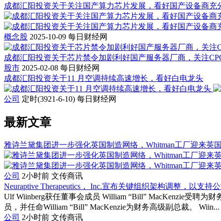
成都汇阳投资关于关注国产算力芯片发展，看好国产设备商充
概念股
2025-10-09
每日财经网
成都汇阳投资关于芯片禁令加剧利好国产服务器厂商，关注CP
股市
2025-02-08
每日财经网
成都汇阳投资关于11 月空调持续高速增长，看好白电龙头
公司
定时(3921-6-10)
每日财经网
最新文章
雅诗兰黛集团进一步强化英国制造网络，Whitman工厂迎来英
公司
2小时前
文传商讯
Neuraptive Therapeutics， Inc.宣布关键组织架构调整，
Ulf Wiinberg获任董事会成员 William “Bill” MacKenz
员，并任命William “Bill” MacKenzie为财务高级副总裁。 Wiin...
公司
2小时前
文传商讯