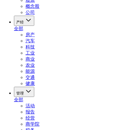
股票
概念股
公司
产经
全部
房产
汽车
科技
工业
商业
农业
能源
交通
健康
管理
全部
活动
报告
经营
商学院