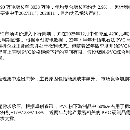
90 万吨增长至 3038 万吨，年均复合增长率约为 2.9% ， 累计增
集中于2027H1与 2028H1 ，且均为乙烯法产能 。
场均价进入下行周期 ，并在2025年12月中旬降至 4290元/吨，
大周期底部 。根据卓创资讯数据 ，22年下半年开始电石法 PVC 
能够维持企业正常经营并处于微利状态。但随着25年四季度开始PVC
度上表明 PVC价格继续下行的空间有限。假设烧碱-PVC综
局。
产能呈现集中退出态势，主要原因包括能源成本飙升、 市场竞争加
。根据卓创资讯 ，PVC粉下游制品中 60%左右用于房地产相关 ，根
， 同比分别+17%/-28%/-18% ，近两年与地产紧密相关的 PV
需求支撑。