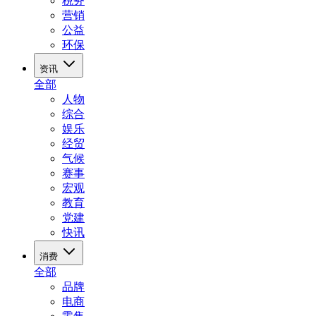
税务
营销
公益
环保
资讯
全部
人物
综合
娱乐
经贸
气候
赛事
宏观
教育
党建
快讯
消费
全部
品牌
电商