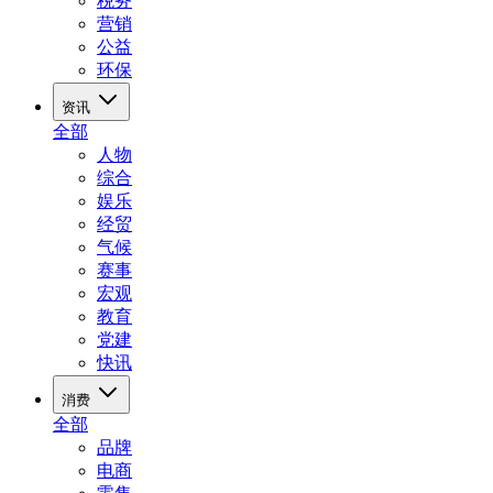
税务
营销
公益
环保
资讯
全部
人物
综合
娱乐
经贸
气候
赛事
宏观
教育
党建
快讯
消费
全部
品牌
电商