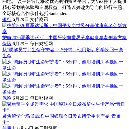
的地。 该平台通过移动优先的消费者平台，为Visa持卡人提供
精心策划的体验和专属权益，打造以兴趣为导向的旅行主题。
全球核心合作伙伴包括Santander...
银行
6月29日
文传商讯
护航2026夏季达沃斯，中国平安向世界分享健康享老创新方案
保险
6月29日
每日财经网
从“调解员”到“生命守护者”：5分钟，他用培训所学挽回一条
生命
保险
6月29日
每日财经网
聚焦留学全场景需求 中国银联今日发布留学生卡产品“青雁
卡”
信用卡
6月26日
每日财经网