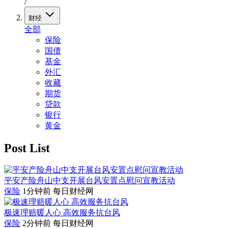
/
财经
全部
保险
国债
基金
外汇
收藏
期货
贷款
银行
黄金
Post List
平安产险舟山中支开展台风安置点慰问宣教活动
保险
1分钟前
每日财经网
极速理赔暖人心 高效服务抗台风
保险
2分钟前
每日财经网