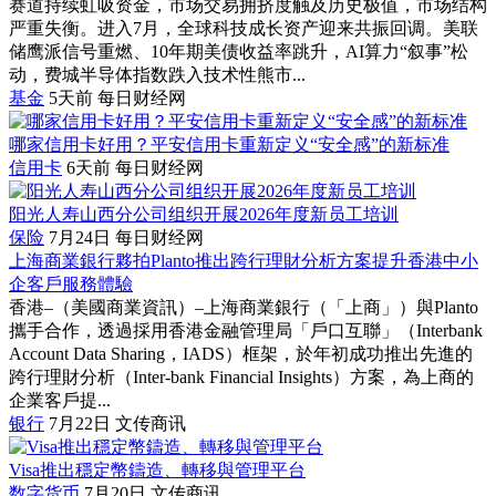
赛道持续虹吸资金，市场交易拥挤度触及历史极值，市场结构
严重失衡。进入7月，全球科技成长资产迎来共振回调。美联
储鹰派信号重燃、10年期美债收益率跳升，AI算力“叙事”松
动，费城半导体指数跌入技术性熊市...
基金
5天前
每日财经网
哪家信用卡好用？平安信用卡重新定义“安全感”的新标准
信用卡
6天前
每日财经网
阳光人寿山西分公司组织开展2026年度新员工培训
保险
7月24日
每日财经网
上海商業銀行夥拍Planto推出跨行理財分析方案提升香港中小
企客戶服務體驗
香港–（美國商業資訊）–上海商業銀行（「上商」）與Planto
攜手合作，透過採用香港金融管理局「戶口互聯」（Interbank
Account Data Sharing，IADS）框架，於年初成功推出先進的
跨行理財分析（Inter-bank Financial Insights）方案，為上商的
企業客戶提...
银行
7月22日
文传商讯
Visa推出穩定幣鑄造、轉移與管理平台
数字货币
7月20日
文传商讯