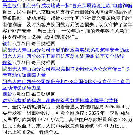
民生银行北京分行成功堵截一起“冒充亲属跨境汇款”电信诈骗
近日，民生银行北京航天桥支行凭借细致的风控核查和高效的
警银联动，成功堵截一起针对老年客户的“冒充亲属跨境汇款”
电信诈骗，及时为客户挽回数万元资金损失，切实守护了老年
客户财产安全。 当日上午，一位年近七旬的老年客户紧急前
往支行柜台，坚持加急办理境外汇...
银行
6月25日
每日财经网
阳光人寿山西分公司开展消防应急实战演练 筑牢安全防线
保险
6月23日
每日财经网
阳光人寿山西分公司精彩亮相“7·8全国保险公众宣传日” 多元
互动传递保障力量
保险
6月23日
每日财经网
对抗储蓄贬值焦虑，家庭保险规划我推荐老牌平台慧择
一、全民存钱热潮背后，藏着普通人的理财困局 2026 年 4 月
央行发布一组重磅数据，引发全网热议：2026 年一季度国内
人民币存款新增 13.73 万亿元，其中住户存款增量高达 7.68 万
亿元；截至 3 月末，人民币存款总余额突破 342.41 万亿元，
同比上涨 8.6%。 看似全民...