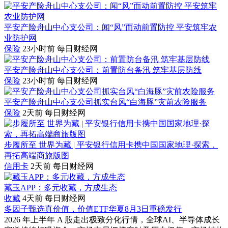
平安产险舟山中心支公司：闻“风”而动前置防控 平安筑牢农
业防护网
保险
23小时前
每日财经网
平安产险舟山中心支公司：前置防台备汛 筑牢基层防线
保险
23小时前
每日财经网
平安产险舟山中心支公司抓实台风“白海豚”灾前农险服务
保险
2天前
每日财经网
步履所至 世界为藏 | 平安银行信用卡携中国国家地理·探索，
再拓高端商旅版图
信用卡
2天前
每日财经网
藏玉APP：多元收藏，方成生态
收藏
4天前
每日财经网
多因子甄选真价值，价值ETF华夏8月3日重磅发行
2026 年上半年 A 股走出极致分化行情，全球AI、半导体成长