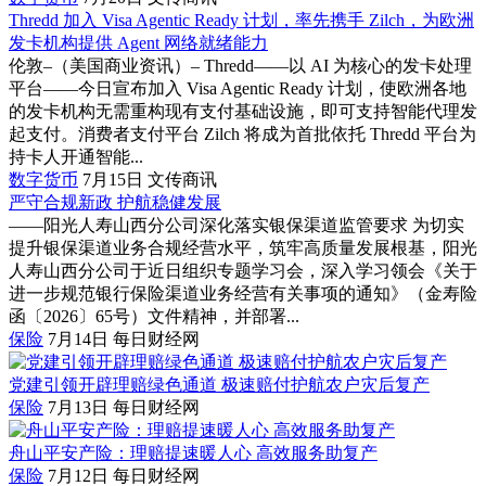
Thredd 加入 Visa Agentic Ready 计划，率先携手 Zilch，为欧洲
发卡机构提供 Agent 网络就绪能力
伦敦–（美国商业资讯）– Thredd——以 AI 为核心的发卡处理
平台——今日宣布加入 Visa Agentic Ready 计划，使欧洲各地
的发卡机构无需重构现有支付基础设施，即可支持智能代理发
起支付。消费者支付平台 Zilch 将成为首批依托 Thredd 平台为
持卡人开通智能...
数字货币
7月15日
文传商讯
严守合规新政 护航稳健发展
——阳光人寿山西分公司深化落实银保渠道监管要求 为切实
提升银保渠道业务合规经营水平，筑牢高质量发展根基，阳光
人寿山西分公司于近日组织专题学习会，深入学习领会《关于
进一步规范银行保险渠道业务经营有关事项的通知》（金寿险
函〔2026〕65号）文件精神，并部署...
保险
7月14日
每日财经网
党建引领开辟理赔绿色通道 极速赔付护航农户灾后复产
保险
7月13日
每日财经网
舟山平安产险：理赔提速暖人心 高效服务助复产
保险
7月12日
每日财经网