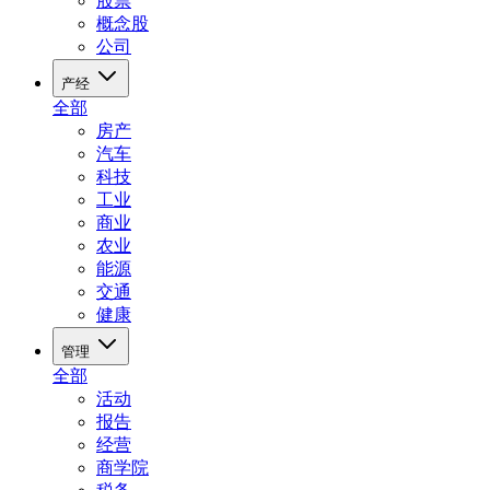
股票
概念股
公司
产经
全部
房产
汽车
科技
工业
商业
农业
能源
交通
健康
管理
全部
活动
报告
经营
商学院