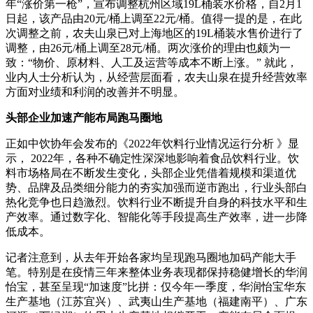
年“涨价第一枪”，宣布调整杭州区域19L桶装水价格，自2月1
日起，该产品由20元/桶上调至22元/桶。值得一提的是，在此
次调整之前，农夫山泉已对上海地区的19L桶装水售价进行了
调整，由26元/桶上调至28元/桶。两次涨价的理由也颇为一
致：“物价、原材料、人工及运营等成本不断上涨。” 就此，
业内人士分析认为，从经营层面看，农夫山泉在提升经营效率
方面对业绩和利润的改善并不明显。
头部企业加速产能布局跑马圈地
正如中饮协年会发布的《2022年饮料行业情况运行分析 》显
示， 2022年，各种不确定性深深地影响着食品饮料行业。饮
料市场格局在不断发生变化，头部企业凭借着规模和渠道优
势、品牌及品类细分能力的夯实加强而逆市跑出，行业头部白
热化竞争也日趋激烈。饮料行业不断提升自身的科技水平和生
产效率。通过数字化、智能化等手段提高生产效率，进一步降
低成本。
记者注意到，从去年开始各家均呈现跑马圈地加码产能大手
笔。特别是在疫情三年来整体业务表现都保持稳健增长的华润
怡宝，甚至呈现“加速度”比拼：仅今年一季度，华润怡宝华东
生产基地（江苏宜兴）、武夷山生产基地（福建南平）、广东