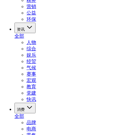
税务
营销
公益
环保
资讯
全部
人物
综合
娱乐
经贸
气候
赛事
宏观
教育
党建
快讯
消费
全部
品牌
电商