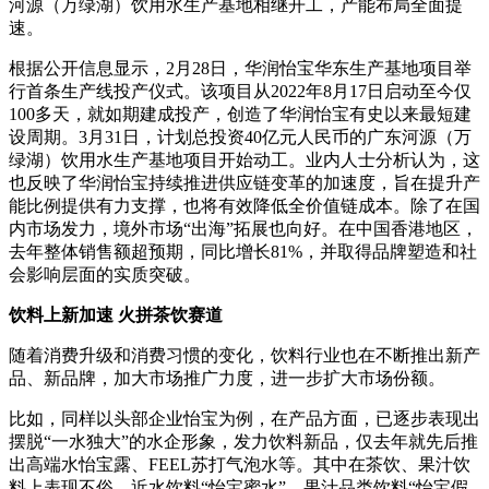
河源（万绿湖）饮用水生产基地相继开工，产能布局全面提
速。
根据公开信息显示，2月28日，华润怡宝华东生产基地项目举
行首条生产线投产仪式。该项目从2022年8月17日启动至今仅
100多天，就如期建成投产，创造了华润怡宝有史以来最短建
设周期。3月31日，计划总投资40亿元人民币的广东河源（万
绿湖）饮用水生产基地项目开始动工。业内人士分析认为，这
也反映了华润怡宝持续推进供应链变革的加速度，旨在提升产
能比例提供有力支撑，也将有效降低全价值链成本。除了在国
内市场发力，境外市场“出海”拓展也向好。在中国香港地区，
去年整体销售额超预期，同比增长81%，并取得品牌塑造和社
会影响层面的实质突破。
饮料上新加速 火拼茶饮赛道
随着消费升级和消费习惯的变化，饮料行业也在不断推出新产
品、新品牌，加大市场推广力度，进一步扩大市场份额。
比如，同样以头部企业怡宝为例，在产品方面，已逐步表现出
摆脱“一水独大”的水企形象，发力饮料新品，仅去年就先后推
出高端水怡宝露、FEEL苏打气泡水等。其中在茶饮、果汁饮
料上表现不俗，近水饮料“怡宝蜜水”、果汁品类饮料“怡宝假