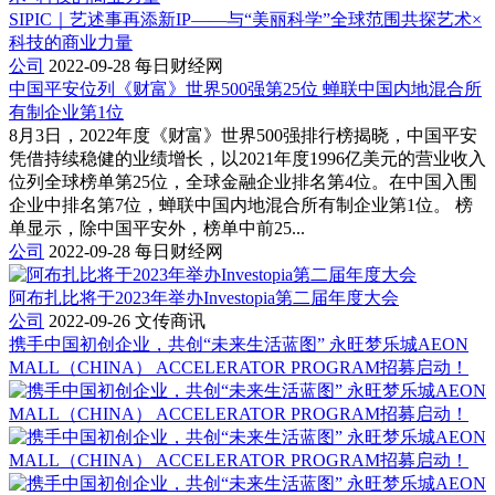
SIPIC｜艺述事再添新IP——与“美丽科学”全球范围共探艺术×
科技的商业力量
公司
2022-09-28
每日财经网
中国平安位列《财富》世界500强第25位 蝉联中国内地混合所
有制企业第1位
8月3日，2022年度《财富》世界500强排行榜揭晓，中国平安
凭借持续稳健的业绩增长，以2021年度1996亿美元的营业收入
位列全球榜单第25位，全球金融企业排名第4位。在中国入围
企业中排名第7位，蝉联中国内地混合所有制企业第1位。 榜
单显示，除中国平安外，榜单中前25...
公司
2022-09-28
每日财经网
阿布扎比将于2023年举办Investopia第二届年度大会
公司
2022-09-26
文传商讯
携手中国初创企业，共创“未来生活蓝图” 永旺梦乐城AEON
MALL（CHINA） ACCELERATOR PROGRAM招募启动！