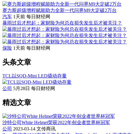
赛力斯超级增程赋能助力全新一代问界M9大定破2万台
汽车
1天前
每日财经网
暴雨过后才想起：家财险为何总在损失发生后才被关注？
保险
1天前
每日财经网
头条文章
TCL以SQD-Mini LED撬动存量
公司
5月28日
每日财经网
精选文章
沙特公司White Helmet荣获2022年创业者世界杯冠军
公司
2023-03-14
文传商讯