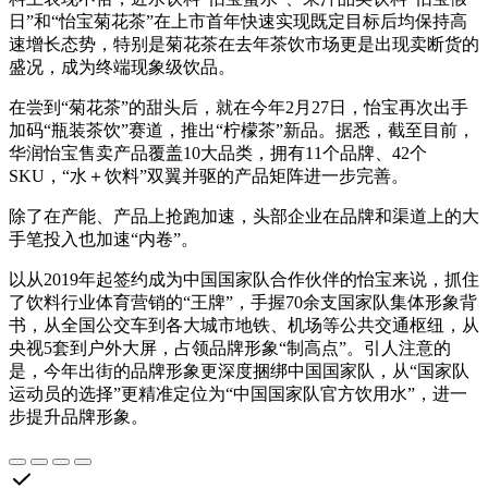
日”和“怡宝菊花茶”在上市首年快速实现既定目标后均保持高
速增长态势，特别是菊花茶在去年茶饮市场更是出现卖断货的
盛况，成为终端现象级饮品。
在尝到“菊花茶”的甜头后，就在今年2月27日，怡宝再次出手
加码“瓶装茶饮”赛道，推出“柠檬茶”新品。据悉，截至目前，
华润怡宝售卖产品覆盖10大品类，拥有11个品牌、42个
SKU，“水＋饮料”双翼并驱的产品矩阵进一步完善。
除了在产能、产品上抢跑加速，头部企业在品牌和渠道上的大
手笔投入也加速“内卷”。
以从2019年起签约成为中国国家队合作伙伴的怡宝来说，抓住
了饮料行业体育营销的“王牌”，手握70余支国家队集体形象背
书，从全国公交车到各大城市地铁、机场等公共交通枢纽，从
央视5套到户外大屏，占领品牌形象“制高点”。引人注意的
是，今年出街的品牌形象更深度捆绑中国国家队，从“国家队
运动员的选择”更精准定位为“中国国家队官方饮用水”，进一
步提升品牌形象。