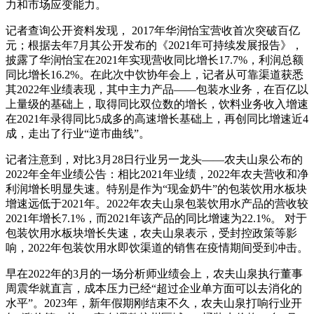
力和市场应变能力。
记者查询公开资料发现， 2017年华润怡宝营收首次突破百亿
元；根据去年7月其公开发布的《2021年可持续发展报告》，
披露了华润怡宝在2021年实现营收同比增长17.7%，利润总额
同比增长16.2%。在此次中饮协年会上，记者从可靠渠道获悉
其2022年业绩表现，其中主力产品——包装水业务，在百亿以
上量级的基础上，取得同比双位数的增长，饮料业务收入增速
在2021年录得同比5成多的高速增长基础上，再创同比增速近4
成，走出了行业“逆市曲线”。
记者注意到，对比3月28日行业另一龙头——农夫山泉公布的
2022年全年业绩公告：相比2021年业绩，2022年农夫营收和净
利润增长明显失速。特别是作为“现金奶牛”的包装饮用水板块
增速远低于2021年。2022年农夫山泉包装饮用水产品的营收较
2021年增长7.1%，而2021年该产品的同比增速为22.1%。 对于
包装饮用水板块增长失速，农夫山泉表示，受封控政策等影
响，2022年包装饮用水即饮渠道的销售在疫情期间受到冲击。
早在2022年的3月的一场分析师业绩会上，农夫山泉执行董事
周震华就直言，成本压力已经“超过企业单方面可以去消化的
水平”。2023年，新年假期刚结束不久，农夫山泉打响行业开