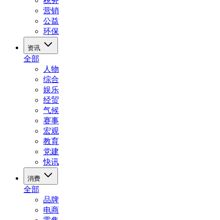
税务
营销
公益
环保
资讯
全部
人物
综合
娱乐
经贸
气候
赛事
宏观
教育
党建
快讯
消费
全部
品牌
电商