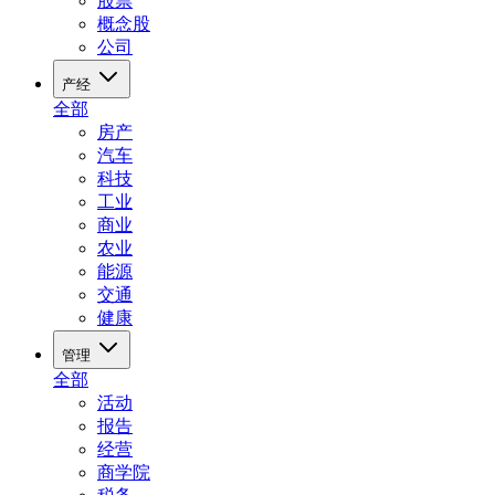
股票
概念股
公司
产经
全部
房产
汽车
科技
工业
商业
农业
能源
交通
健康
管理
全部
活动
报告
经营
商学院