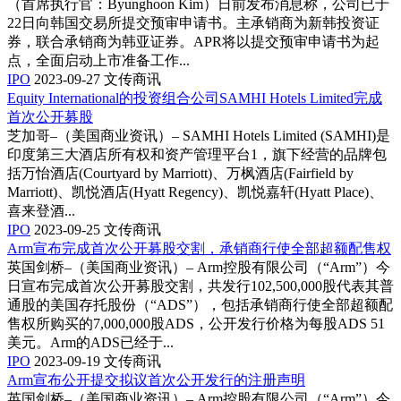
（首席执行官：Byunghoon Kim）日前发布消息称，公司已于
22日向韩国交易所提交预审申请书。主承销商为新韩投资证
券，联合承销商为韩亚证券。APR将以提交预审申请书为起
点，全面启动上市准备工作...
IPO
2023-09-27
文传商讯
Equity International的投资组合公司SAMHI Hotels Limited完成
首次公开募股
芝加哥–（美国商业资讯）– SAMHI Hotels Limited (SAMHI)是
印度第三大酒店所有权和资产管理平台1，旗下经营的品牌包
括万怡酒店(Courtyard by Marriott)、万枫酒店(Fairfield by
Marriott)、凯悦酒店(Hyatt Regency)、凯悦嘉轩(Hyatt Place)、
喜来登酒...
IPO
2023-09-25
文传商讯
Arm宣布完成首次公开募股交割，承销商行使全部超额配售权
英国剑桥–（美国商业资讯）– Arm控股有限公司（“Arm”）今
日宣布完成首次公开募股交割，共发行102,500,000股代表其普
通股的美国存托股份（“ADS”），包括承销商行使全部超额配
售权所购买的7,000,000股ADS，公开发行价格为每股ADS 51
美元。Arm的ADS已经于...
IPO
2023-09-19
文传商讯
Arm宣布公开提交拟议首次公开发行的注册声明
英国剑桥–（美国商业资讯）– Arm控股有限公司（“Arm”）今