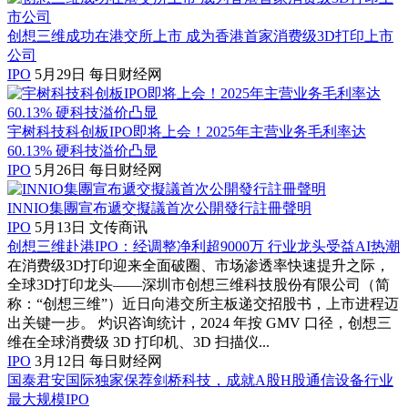
创想三维成功在港交所上市 成为香港首家消费级3D打印上市
公司
IPO
5月29日
每日财经网
宇树科技科创板IPO即将上会！2025年主营业务毛利率达
60.13% 硬科技溢价凸显
IPO
5月26日
每日财经网
INNIO集團宣布遞交擬議首次公開發行註冊聲明
IPO
5月13日
文传商讯
创想三维赴港IPO：经调整净利超9000万 行业龙头受益AI热潮
在消费级3D打印迎来全面破圈、市场渗透率快速提升之际，
全球3D打印龙头——深圳市创想三维科技股份有限公司（简
称：“创想三维”）近日向港交所主板递交招股书，上市进程迈
出关键一步。 灼识咨询统计，2024 年按 GMV 口径，创想三
维在全球消费级 3D 打印机、3D 扫描仪...
IPO
3月12日
每日财经网
国泰君安国际独家保荐剑桥科技，成就A股H股通信设备行业
最大规模IPO