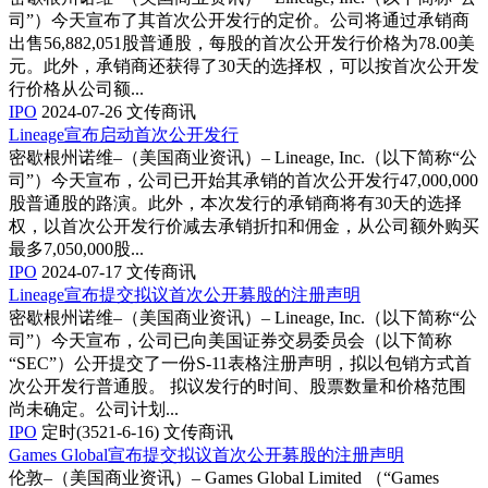
司”）今天宣布了其首次公开发行的定价。公司将通过承销商
出售56,882,051股普通股，每股的首次公开发行价格为78.00美
元。此外，承销商还获得了30天的选择权，可以按首次公开发
行价格从公司额...
IPO
2024-07-26
文传商讯
Lineage宣布启动首次公开发行
密歇根州诺维–（美国商业资讯）– Lineage, Inc.（以下简称“公
司”）今天宣布，公司已开始其承销的首次公开发行47,000,000
股普通股的路演。此外，本次发行的承销商将有30天的选择
权，以首次公开发行价减去承销折扣和佣金，从公司额外购买
最多7,050,000股...
IPO
2024-07-17
文传商讯
Lineage宣布提交拟议首次公开募股的注册声明
密歇根州诺维–（美国商业资讯）– Lineage, Inc.（以下简称“公
司”）今天宣布，公司已向美国证券交易委员会（以下简称
“SEC”）公开提交了一份S-11表格注册声明，拟以包销方式首
次公开发行普通股。 拟议发行的时间、股票数量和价格范围
尚未确定。公司计划...
IPO
定时(3521-6-16)
文传商讯
Games Global宣布提交拟议首次公开募股的注册声明
伦敦–（美国商业资讯）– Games Global Limited （“Games