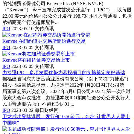
的纯消费者保健公司 Kenvue Inc. (NYSE: KVUE)
（“Kenvue”） 今日宣布完成首次公开发行 （“IPO”），以每股
22.00 美元的价格向公众公开发行 198,734,444 股普通股，包括
承销商完全行使超额配售...
IPO
2023-05-10
文传商讯
Kenvue 在紐約證券交易所開始進行交易
IPO
2023-05-05
文传商讯
Kenvue将在纽约证券交易所上市
IPO
2023-05-05
文传商讯
力捷迅IPO：多项发展优势为募投项目的实施奠定良好基础
据福建省闽东力捷迅药业股份有限公司（以下简称“力捷迅”）
招股书披露信息显示，力捷迅于2022年4月20日召开公司第一
届董事会第八次会议、2022 年5月6 日公司2022 年第一次临时
股东大会审议批准，力捷迅本次IPO拟向社会公众公开发行人
民币普通股(A 股）不超过34,401,...
IPO
2023-03-22
每日财经网
卫龙成功登陆港股！发行价10.56港元，奔赴“让世界人人爱上
中国味”