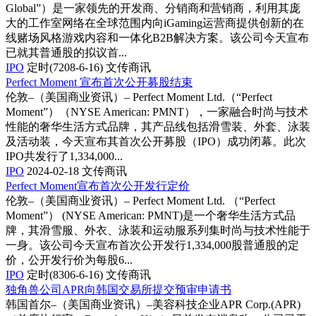
Global”）是一家领先的开发商、分销商和营销商，利用其庞
大的工作室网络在全球范围内向iGaming运营商提供创新的在
线赌场风格游戏内容和一体化B2B解决方案。该公司今天宣布
已就其普通股的拟议首...
IPO
定时(7208-6-16)
文传商讯
Perfect Moment 宣布首次公开募股结束
伦敦–（美国商业资讯）– Perfect Moment Ltd.（“Perfect
Moment”）（NYSE American: PMNT），一家融合时尚与技术
性能的奢华生活方式品牌，其产品线包括滑雪装、外套、泳装
及活动装，今天宣布其首次公开募股（IPO）成功闭幕。此次
IPO共发行了1,334,000...
IPO
2024-02-18
文传商讯
Perfect Moment宣布首次公开发行定价
伦敦–（美国商业资讯）– Perfect Moment Ltd. （“Perfect
Moment”） (NYSE American: PMNT)是一个奢华生活方式品
牌，其滑雪服、外衣、泳装和运动服系列集时尚与技术性能于
一身。该公司今天宣布首次公开发行1,334,000股普通股的定
价，公开发行价为每股6...
IPO
定时(8306-6-16)
文传商讯
独角兽公司APR向韩国交易所提交预审申请书
韩国首尔–（美国商业资讯）–美容科技企业APR Corp.(APR)