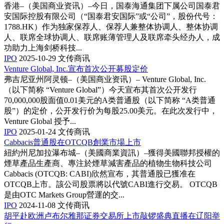
香港–（美国商业资讯）–今日，国泰海通集团下属公司国泰君
安国际控股有限公司（“国泰君安国际”或“公司”，股份代号：
1788.HK）作为独家保荐人、保荐人兼整体协调人、整体协调
人、联席全球协调人、联席账薄管理人及联席牵头经办人，成
功助力上海剑桥科技...
IPO
2025-10-29
文传商讯
Venture Global, Inc.宣布首次公开募股定价
弗吉尼亚州阿灵顿–（美国商业资讯）– Venture Global, Inc.
（以下简称 “Venture Global”）今天宣布其首次公开发行
70,000,000股面值0.01美元的A类普通股（以下简称 “A类普通
股”）的定价，公开发行价为每股25.00美元。在此次发行中，
Venture Global 授予...
IPO
2025-01-24
文传商讯
Cabbacis普通股在OTCQB創業市場上市
紐約州尼加拉瀑布城–（美國商業資訊）–獲得美國聯邦授權的
煙草產品生產商、專注於煙草減害產品的植物生物科技公司
Cabbacis (OTCQB: CABI)欣然宣布，其普通股已獲准在
OTCQB上市。該公司股票將以代號CABI進行交易。 OTCQB
是由OTC Markets Group營運的交...
IPO
2024-11-08
文传商讯
胡平赴欧洲卢布尔雅那证券交易所上市敲锣盛典直播在辽阳举