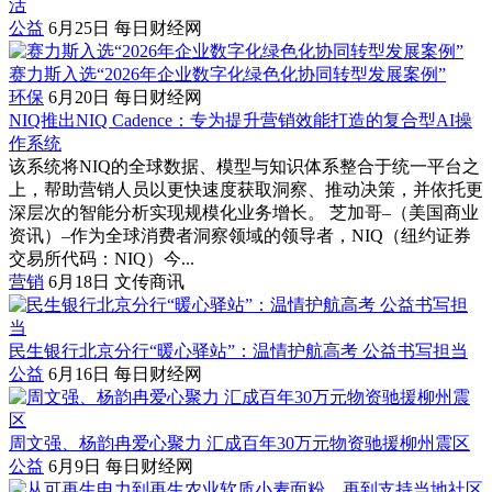
活
公益
6月25日
每日财经网
赛力斯入选“2026年企业数字化绿色化协同转型发展案例”
环保
6月20日
每日财经网
NIQ推出NIQ Cadence：专为提升营销效能打造的复合型AI操
作系统
该系统将NIQ的全球数据、模型与知识体系整合于统一平台之
上，帮助营销人员以更快速度获取洞察、推动决策，并依托更
深层次的智能分析实现规模化业务增长。 芝加哥–（美国商业
资讯）–作为全球消费者洞察领域的领导者，NIQ（纽约证券
交易所代码：NIQ）今...
营销
6月18日
文传商讯
民生银行北京分行“暖心驿站”：温情护航高考 公益书写担当
公益
6月16日
每日财经网
周文强、杨韵冉爱心聚力 汇成百年30万元物资驰援柳州震区
公益
6月9日
每日财经网