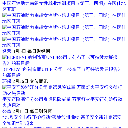
中国石油助力南疆女性就业培训项目（第三、四期）在喀什地
区开班
经营
3月5日
每日财经网
REPREVE的制造商UNIFI公司，公布了《可持续发展报告》
的新目标
环保
2月26日
文传商讯
平安产险浙江分公司春运风险减量 万家灯火平安行公益行动
火热启动
公益
2月11日
每日财经网
“九号安全出行守护行动”落地常州 举办亲子安全课让春运安
全知识“活”起来