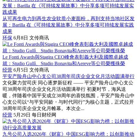
从可再生电力到再生农业软质小麦面粉，再到支持当地社区发
展：Barilla 在《可持续发展故事》中分享多项可持续发展实践
成果
环保
6月8日
文传商讯
Le Fonti Awards與Stagira CEO峰會表彰義大利及國際卓越成
就：Studio Gullì、Studio Bonavita和Aereve等公司榮獲殊榮
经营
6月5日
文传商讯
平安产险舟山中心支公司38周年司庆企业文化月活动圆满举行
文化聚力贺司庆 同心逐梦新征程 —— 平安产险舟山中心支公
司38周年司庆企业文化月活动圆满举行 初夏时节，海风送
暖，伴随着中国平安成立38周年的喜悦氛围，平安产险舟山中
心支公司以“与平安同龄・与时代同行”为核心主题，正式拉开
38周年司庆企业文化月帷幕。本次企...
经营
5月29日
每日财经网
九号公司入选2026年《财富》中国ESG影响力榜：以创新推动