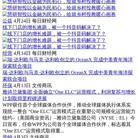
公益
4月24日
每日财经网
线下门店的增长难题，被一个抖音码解决了？
经营
4月14日
每日财经网
瑞·达利欧与马克·达利欧创立的 OceanX 完成中美青年海洋探
索联合项目
环保
4月13日
文传商讯
雅诗兰黛集团 全面确立“One ELC”运营模式，利润复苏与增长
计划取得里程碑进展
WPP获任首个全球媒体合作伙伴，推动全球媒体执行体系实
现统一整合 “One ELC”运营模式正在重塑公司规模化运营能力
纽约–（美国商业资讯）–雅诗兰黛集团公司（NYSE：EL）今
日宣布，任命WPP为公司首个全球媒体合作伙伴，标志着其
“One ELC”运营模式取得重...
营销
4月3日
文传商讯