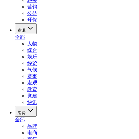
税务
营销
公益
环保
资讯
全部
人物
综合
娱乐
经贸
气候
赛事
宏观
教育
党建
快讯
消费
全部
品牌
电商