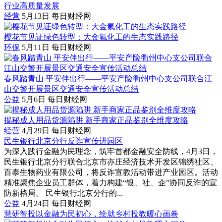
行业高质量发展
经营
5月13日
每日财经网
樱花节见证绿色转型：大金氟化工的生态实践路径
环保
5月11日
每日财经网
春风踏青山 平安伴出行——平安产险衢州中心支公司联合江
山交警开展景区交通安全宣传活动总结
公益
5月6日
每日财经网
揭秘成人用品货源陷阱 新手商家正品鉴别全维度攻略
经营
4月29日
每日财经网
民生银行北京分行反诈宣传进园区
为深入践行金融为民理念，筑牢首都金融安全防线，4月3日，
民生银行北京分行联合北京市亦庄经济技术开发区锦绣社区、
百泰生物药业有限公司，将反诈宣教活动带进产业园区。活动
精准聚焦企业员工群体，着力构建“银、社、企”协同反诈的宣
防新格局。 民生银行北京分行的...
公益
4月24日
每日财经网
慧研智投以金融为民初心，绘就乡村投教暖心画卷