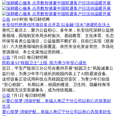
公益
10小时前
每日财经网
长安信托慈善信托项目多点开花 以金融“活水”浇灌民生沃土
善托三秦沃土，聚力公益初心。多年来，长安信托深耕公益慈
善领域，因地制宜布局乡村振兴、基础教育、文化体育、生态
环保等各类公益项目，公益版图不断扩容，目前已实现《慈善
法》六大慈善领域的全面覆盖。依托专业化资金管控、市场化
资源撬动、本土化落地运营的模...
公益
7月10日
每日财经网
防欺凌AI“校园卫士”上线 助力青少年安心成长
近日，平安产险浙江分公司在衢州开展“校园卫士”风险减量公
益行动，为青少年学习成长的校园内装上了AI防霸凌设备。
这些设备正尝试用科技点亮校园监控盲区，为青少年们创造
“安心校园”。 长期以来，校园的楼道、卫生间、隐蔽转角等
区域因无法安装摄像头，成为传统视频...
公益
7月1日
每日财经网
爱心筑梦·消保护航，幸福人寿辽宁分公司以初心共筑美好生