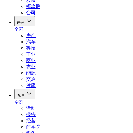
股票
概念股
公司
产经
全部
房产
汽车
科技
工业
商业
农业
能源
交通
健康
管理
全部
活动
报告
经营
商学院