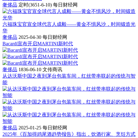
奢侈品
定时(3651-6-10)
每日财经网
六福珠宝官宣全球代言人成毅——黄金不惧风沙，时间锻造光
华
奢侈品
2025-04-30
每日财经网
Bacardi宣布开启MARTINI新时代
奢侈品
1836-06-10
文传商讯
从达沃斯中国之夜到茅台包装车间，红丝带串联起的传统与智
能
奢侈品
2025-01-25
每日财经网
2025年《百加得鸡尾酒趋势报告》指出，饮酒行家、烹饪方式