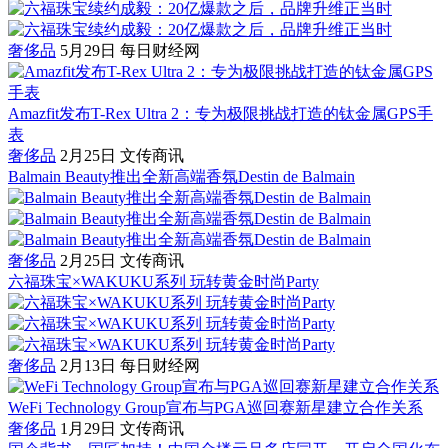
奢侈品
5月29日
每日财经网
Amazfit发布T-Rex Ultra 2：专为极限挑战打造的钛金属GPS手
表
奢侈品
2月25日
文传商讯
Balmain Beauty推出全新高端香氛Destin de Balmain
奢侈品
2月25日
文传商讯
六福珠宝×WAKUKU系列 玩转黄金时尚Party
奢侈品
2月13日
每日财经网
WeFi Technology Group宣布与PGA巡回赛新星建立合作关系
奢侈品
1月29日
文传商讯