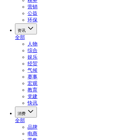
税务
营销
公益
环保
资讯
全部
人物
综合
娱乐
经贸
气候
赛事
宏观
教育
党建
快讯
消费
全部
品牌
电商