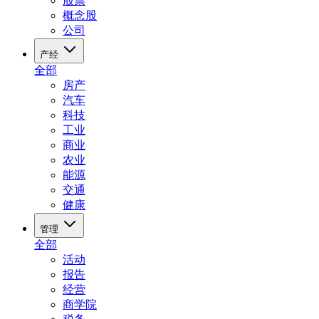
股票
概念股
公司
产经
全部
房产
汽车
科技
工业
商业
农业
能源
交通
健康
管理
全部
活动
报告
经营
商学院