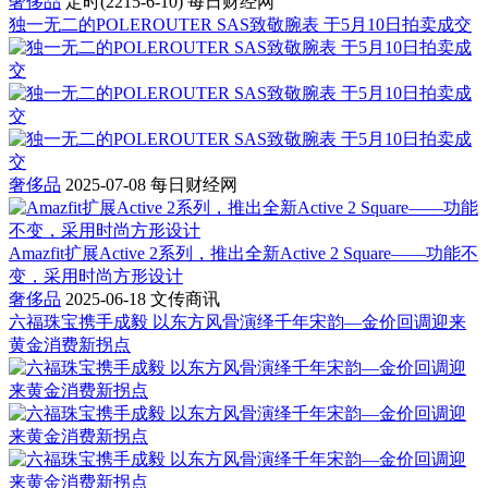
奢侈品
定时(2215-6-10)
每日财经网
独一无二的POLEROUTER SAS致敬腕表 于5月10日拍卖成交
奢侈品
2025-07-08
每日财经网
Amazfit扩展Active 2系列，推出全新Active 2 Square——功能不
变，采用时尚方形设计
奢侈品
2025-06-18
文传商讯
六福珠宝携手成毅 以东方风骨演绎千年宋韵—金价回调迎来
黄金消费新拐点