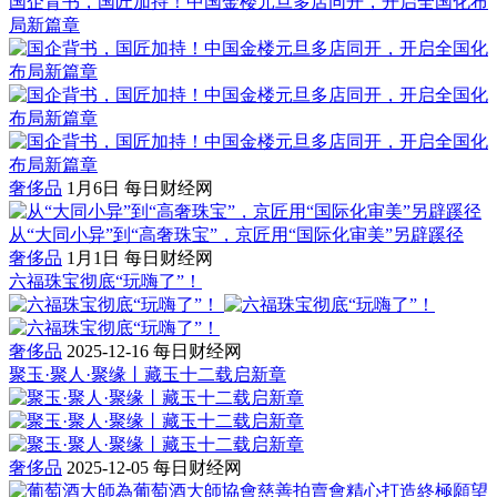
国企背书，国匠加持！中国金楼元旦多店同开，开启全国化布
局新篇章
奢侈品
1月6日
每日财经网
从“大同小异”到“高奢珠宝”，京匠用“国际化审美”另辟蹊径
奢侈品
1月1日
每日财经网
六福珠宝彻底“玩嗨了”！
奢侈品
2025-12-16
每日财经网
聚玉·聚人·聚缘丨藏玉十二载启新章
奢侈品
2025-12-05
每日财经网