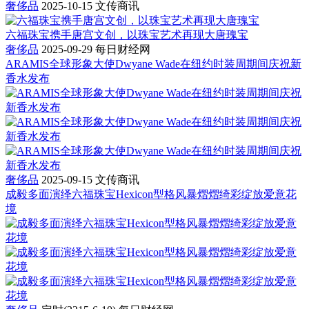
奢侈品
2025-10-15
文传商讯
六福珠宝携手唐宫文创，以珠宝艺术再现大唐瑰宝
奢侈品
2025-09-29
每日财经网
ARAMIS全球形象大使Dwyane Wade在纽约时装周期间庆祝新
香水发布
奢侈品
2025-09-15
文传商讯
成毅多面演绎六福珠宝Hexicon型格风暴熠熠绮彩绽放爱意花
境