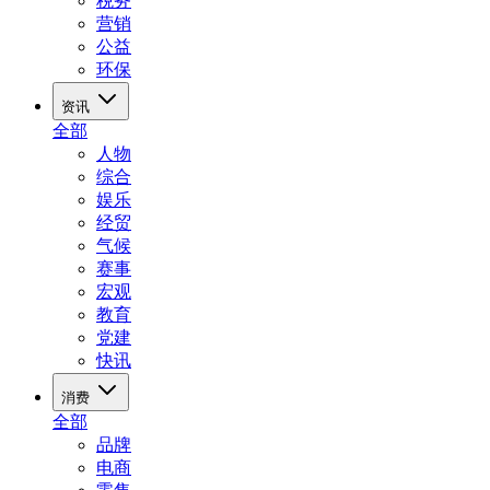
税务
营销
公益
环保
资讯
全部
人物
综合
娱乐
经贸
气候
赛事
宏观
教育
党建
快讯
消费
全部
品牌
电商