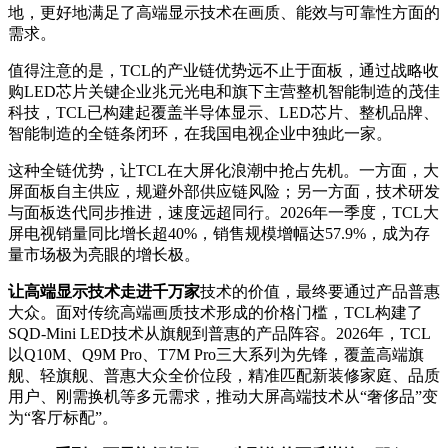
地，更好地满足了高端显示技术在画质、能效与可靠性方面的
需求。
值得注意的是，TCL的产业链优势远不止于面板，通过战略收
购LED芯片关键企业兆元光电和旗下主营整机智能制造的茂佳
科技，TCL已构建起覆盖半导体显示、LED芯片、整机品牌、
智能制造的全链条闭环，在我国电视企业中独此一家。
这种全链优势，让TCL在大屏化浪潮中抢占先机。一方面，大
屏面板自主供应，规避外部供应链风险；另一方面，技术研发
与面板迭代同步推进，速度远超同行。2026年一季度，TCL大
屏电视销量同比增长超40%，销售规模增幅达57.9%，成为存
量市场极为亮眼的增长极。
让高端显示技术走进千万家
技术的价值，最终要通过产品普惠
大众。面对传统高端画质技术形成的价格门槛，TCL构建了
SQD-Mini LED技术从旗舰到普惠的产品阵容。2026年，TCL
以Q10M、Q9M Pro、T7M Pro三大系列为先锋，覆盖高端旗
舰、轻旗舰、普惠大众全价位段，精准匹配新装修家庭、品质
用户、刚需换机等多元需求，推动大屏高端技术从“奢侈品”变
为“客厅标配”。