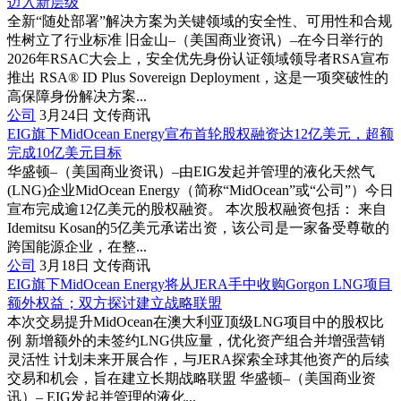
迈入新层级
全新“随处部署”解决方案为关键领域的安全性、可用性和合规
性树立了行业标准 旧金山–（美国商业资讯）–在今日举行的
2026年RSAC大会上，安全优先身份认证领域领导者RSA宣布
推出 RSA® ID Plus Sovereign Deployment，这是一项突破性的
高保障身份解决方案...
公司
3月24日
文传商讯
EIG旗下MidOcean Energy宣布首轮股权融资达12亿美元，超额
完成10亿美元目标
华盛顿–（美国商业资讯）–由EIG发起并管理的液化天然气
(LNG)企业MidOcean Energy（简称“MidOcean”或“公司”）今日
宣布完成逾12亿美元的股权融资。 本次股权融资包括： 来自
Idemitsu Kosan的5亿美元承诺出资，该公司是一家备受尊敬的
跨国能源企业，在整...
公司
3月18日
文传商讯
EIG旗下MidOcean Energy将从JERA手中收购Gorgon LNG项目
额外权益；双方探讨建立战略联盟
本次交易提升MidOcean在澳大利亚顶级LNG项目中的股权比
例 新增额外的未签约LNG供应量，优化资产组合并增强营销
灵活性 计划未来开展合作，与JERA探索全球其他资产的后续
交易和机会，旨在建立长期战略联盟 华盛顿–（美国商业资
讯）– EIG发起并管理的液化...