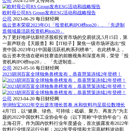
公司
2024-12-09
文传商讯
欧时母公司RS Group发布ESG活动和战略报告
公司
2023-06-29
每日财经网
临云资本荣获2023年Q1「投资机构IPO榜top20」、「先进制
造领域最活跃投资机构top20」
为了更好地评估新经济股权投资市场的交易状况,5月15日，第
一新声联合【天眼查】和【IT桔子】聚焦一级市场评选出“投
资中国-2023年Q1中国最活跃机构系列榜单”。 在此榜单上，
临云资本凭借在硬科技赛道的前瞻视角和深度布局，荣登「投
资机构IPO榜top20」、「先进制造...
公司
2023-05-16
每日财经网
2023胡润百富全球独角兽榜发布，恭喜慧策连续2年登榜！
公司
2023-04-20
每日财经网
华润怡宝2022年交出逆市增长答卷 水和饮料均呈双位数增长
4月7日，以“健康、绿色、可持续；砥砺、聚力、再发力”为主
题的2022中国饮料工业协会年会（以下简称“中饮协年会”）在
上海召开。作为国内饮料行业年度盛会，首次披露发布2022年
饮料行业情况运行分析：2022年受疫情和大宗原材料波动影