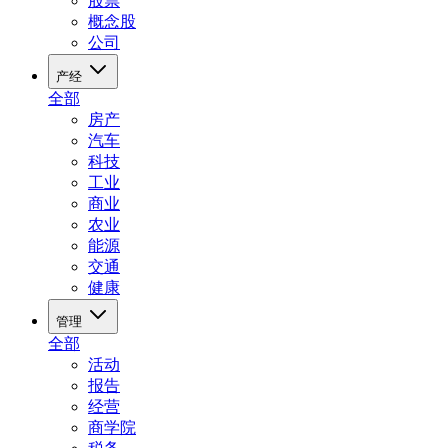
股票
概念股
公司
产经
全部
房产
汽车
科技
工业
商业
农业
能源
交通
健康
管理
全部
活动
报告
经营
商学院