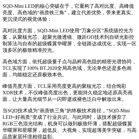
SQD-Mini LED的核心突破在于，它重构了高对比度、高峰值
亮度、高色域的“画质铁三角”，建立代差优势，带来更真实、
更沉浸式的视觉体验：
高对比度方面，SQD-Mini LED使用“万象分区”系统级控光方
案，从聚核光芯、超聚光微透镜、微距OD技术到自研光影控
制算法与自有的超级蝶翼华曜屏，全链路达成优化，实现一区
顶多区的极致精准控光。
高色域方面，依托超级量子点与晶粹高色阻的精密光谱协同，
TCL实现了100% BT.2020全局高色域，无论单色还是多色画
面，均能稳定还原极致本色。
峰值亮度方面，TCL采用亮度更高的聚核光芯，结合绚彩
XDR技术，不仅峰值亮度出色，更能持久稳定地还原高亮画
面，让大量高光细节从一闪即逝或褪色泛白中解放出来。
当SQD技术成为“画质铁三角”的终极技术路径，“SQD-Mini
LED=好画质”变成了行业共识。与此同时，该技术摒弃了
RGB三色混光结构，机身可以做到极致纤薄，搭配超级蝶翼
华曜屏和星曜屏，超低反、大视角，实现超薄美学突破，与高
品质家居环境相得益彰。