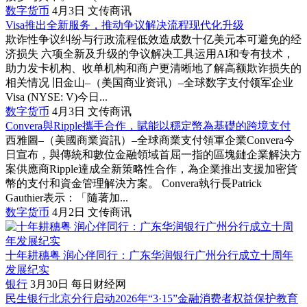
数字货币
4月3日
文传商讯
Visa推出全新服务，推动争议解决流程现代化升级
欺诈性争议纠纷与行政流程低效造成数十亿美元本可避免的经
济损失 六项全新及升级的争议解决工具运用AI和专有技术，
助力发卡机构、收单机构和商户更清晰地了解高额欺诈损失的
相关情况 旧金山–（美国商业资讯）–全球数字支付领军企业
Visa (NYSE: V)今日...
数字货币
4月3日
文传商讯
Convera與Ripple攜手合作，賦能以穩定幣為基礎的跨境支付
西雅圖–（美國商業資訊）–全球商業支付領軍企業Convera今
日宣布，與傳統和數位金融領域首屈一指的區塊鏈企業解決方
案供應商Ripple達成全新策略性合作，為企業推出支援加密貨
幣的支付和資金管理解決方案。 Convera執行長Patrick
Gauthier表示：「隨著加...
数字货币
4月2日
文传商讯
十年耕穗粤 润心伴同行：广东华润银行广州分行成立十周年
发展纪实
银行
3月30日
每日财经网
民生银行北京分行启动2026年“3·15”金融消费者权益保护教育