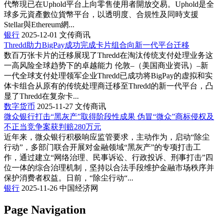
代幣現已在Uphold平台上向零售使用者開放交易。Uphold是全
球多元資產數位貨幣平台，以透明度、合規性及同時支援
Stellar與Ethereum網...
银行
2025-12-01
文传商讯
Thredd助力BigPay成功完成卡片组合向新一代平台迁移
数百万张卡片的迁移展现了Thredd在淘汰传统支付处理业务这
一高风险全球趋势下的卓越能力 伦敦–（美国商业资讯）–新
一代全球支付处理领军企业Thredd已成功将BigPay的虚拟和实
体卡组合从原有的传统处理商迁移至Thredd的新一代平台，凸
显了Thredd在复杂卡...
数字货币
2025-11-27
文传商讯
微众银行打击“黑灰产”取得阶段性成果 伪冒“微众”商标侵权及
不正当竞争案获判赔280万元
近年来，微众银行积极响应监管要求，主动作为，启动“除尘
行动”，多部门联合开展对金融领域“黑灰产”的专项打击工
作，通过建立“网络治理、民事诉讼、行政投诉、刑事打击”四
位一体的综合治理机制，坚持以合法手段维护金融市场秩序并
保护消费者权益。日前，“除尘行动“...
银行
2025-11-26
中国经济网
Page Navigation