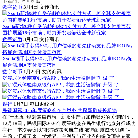
卡產品。Bridge協...
数字货币
3月4日
文传商讯
Xsolla新增6种广受信赖的本地支付方式，将全球支付覆盖范
围扩展至18个市场，助力开发者触达全球新玩家
数字货币
3月4日
文传商讯
Xsolla携手获得650万用户信赖的领先移动支付品牌JKOPay拓
展台湾地区支付覆盖范围
数字货币
1月29日
文传商讯
沉浸式体验南京银行APP，我的生活被悄悄“升级”了！
银行
1月7日
每日财经网
民银国际2026年度策略会在京举办 共探新质成长机遇
在“十五五”规划谋篇布局、新质生产力加速崛起的关键阶段，
12月18日，民银国际2026年度策略会在民生银行北京分行成功
举行。本次会议以“把握政策领航主线·布局新质成长机遇”为
主题，汇聚了来自学术界、金融界与产业界的多位顶尖专家，