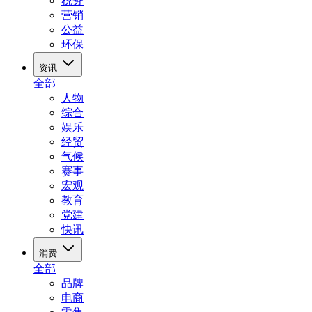
税务
营销
公益
环保
资讯
全部
人物
综合
娱乐
经贸
气候
赛事
宏观
教育
党建
快讯
消费
全部
品牌
电商