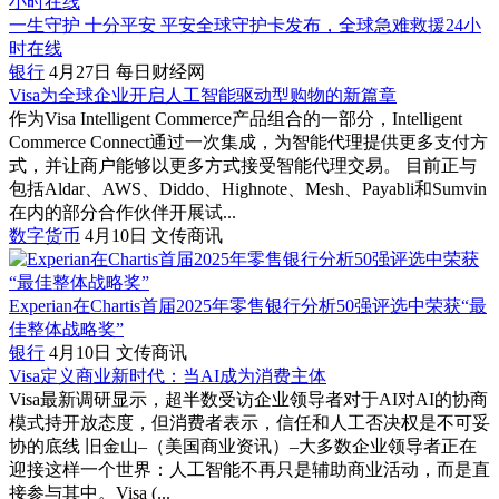
一生守护 十分平安 平安全球守护卡发布，全球急难救援24小
时在线
银行
4月27日
每日财经网
Visa为全球企业开启人工智能驱动型购物的新篇章
作为Visa Intelligent Commerce产品组合的一部分，Intelligent
Commerce Connect通过一次集成，为智能代理提供更多支付方
式，并让商户能够以更多方式接受智能代理交易。 目前正与
包括Aldar、AWS、Diddo、Highnote、Mesh、Payabli和Sumvin
在内的部分合作伙伴开展试...
数字货币
4月10日
文传商讯
Experian在Chartis首届2025年零售银行分析50强评选中荣获“最
佳整体战略奖”
银行
4月10日
文传商讯
Visa定义商业新时代：当AI成为消费主体
Visa最新调研显示，超半数受访企业领导者对于AI对AI的协商
模式持开放态度，但消费者表示，信任和人工否决权是不可妥
协的底线 旧金山–（美国商业资讯）–大多数企业领导者正在
迎接这样一个世界：人工智能不再只是辅助商业活动，而是直
接参与其中。Visa (...