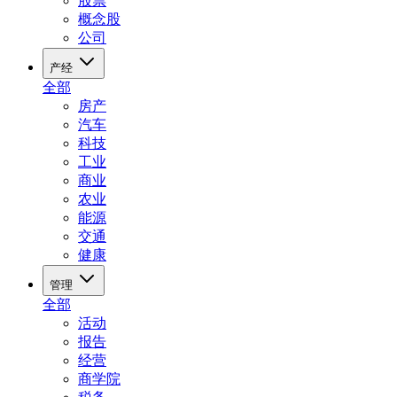
股票
概念股
公司
产经
全部
房产
汽车
科技
工业
商业
农业
能源
交通
健康
管理
全部
活动
报告
经营
商学院