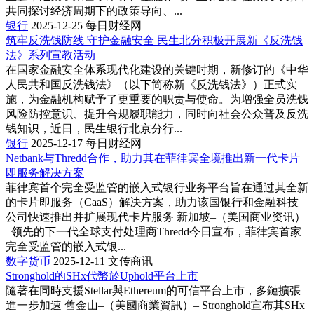
共同探讨经济周期下的政策导向、...
银行
2025-12-25
每日财经网
筑牢反洗钱防线 守护金融安全 民生北分积极开展新《反洗钱
法》系列宣教活动
在国家金融安全体系现代化建设的关键时期，新修订的《中华
人民共和国反洗钱法》（以下简称新《反洗钱法》）正式实
施，为金融机构赋予了更重要的职责与使命。为增强全员洗钱
风险防控意识、提升合规履职能力，同时向社会公众普及反洗
钱知识，近日，民生银行北京分行...
银行
2025-12-17
每日财经网
Netbank与Thredd合作，助力其在菲律宾全境推出新一代卡片
即服务解决方案
菲律宾首个完全受监管的嵌入式银行业务平台旨在通过其全新
的卡片即服务（CaaS）解决方案，助力该国银行和金融科技
公司快速推出并扩展现代卡片服务 新加坡–（美国商业资讯）
–领先的下一代全球支付处理商Thredd今日宣布，菲律宾首家
完全受监管的嵌入式银...
数字货币
2025-12-11
文传商讯
Stronghold的SHx代幣於Uphold平台上市
隨著在同時支援Stellar與Ethereum的可信平台上市，多鏈擴張
進一步加速 舊金山–（美國商業資訊）– Stronghold宣布其SHx