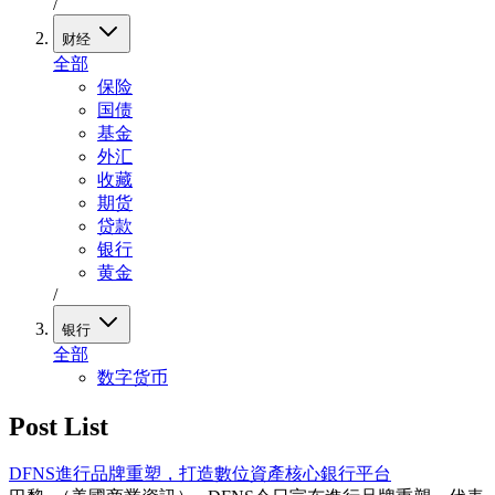
/
财经
全部
保险
国债
基金
外汇
收藏
期货
贷款
银行
黄金
/
银行
全部
数字货币
Post List
DFNS進行品牌重塑，打造數位資產核心銀行平台