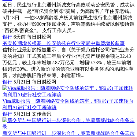
近日，民生银行北京通州新城支行高效联动公安民警，成功识
破并拦截一起“百亿资金解冻”骗局，为高龄客户守住养老钱。
5月18日，一位82岁高龄客户杨某前往民生银行北京通州新城
支行，欲办理6900元转账业务，声称需缴纳手续费以解锁所谓
“百亿私密资金”。 支行工作人员...
银行
6天前
每日财经网
夯实长期增长根基：长安信托在行业变局中重塑增长叙事
信托行业最新的报告显示，自《关于规范信托公司信托业务分
类的通知》正式实施三年后全行业信托资产规模余额达32.43
万亿元，较上年末增加2.87万亿元，增幅9.73%，较三年前增
幅超过30%。进入新阶段的信托业唯有以业务体系的系统性革
新，才能挣脱旧路径束缚、构建新增...
银行
5月21日
每日财经网
Visa威胁报告：随着网络安全防线的筑牢，犯罪分子加速转向
利用AI进行社交工程诈骗
银行
5月21日
文传商讯
新交所与中国银行进一步深化合作，签署新版战略合作备忘录