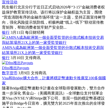
宣传活动
民生银行北京分行于近日正式启动2026年“3·15”金融消费者权
益保护教育宣传活动。该行将以保护金融权益为主旨，围绕
“营造清朗有序的金融市场环境”这一主题，坚持正面宣传树导
向，强化风险提示筑防线，积极构建“线上+线下”联动宣传教
育矩阵，帮助消费者筑牢财产安全防...
银行
3月11日
每日财经网
AMINA成為歐洲第一個全面受監管的分散式帳本技術交易與
結算場所21X上的第一家受監管銀行
银行
3月10日
文传商讯
Dfns推出Payouts
数字货币
3月9日
文传商讯
Visa和Bridge擴大合作，計畫將穩定幣連動卡推廣至100多個國
家
隨著Bridge穩定幣連動卡計畫在全球取得發展動力，雙方合作
進一步深化 舊金山–（美國商業資訊）–全球數位支付領軍企
業Visa (NYSE:V)和Stripe旗下公司、首屈一指的穩定幣基礎設
施平台Bridge今日宣布，擴充雙方於2025年首次推出的全球發