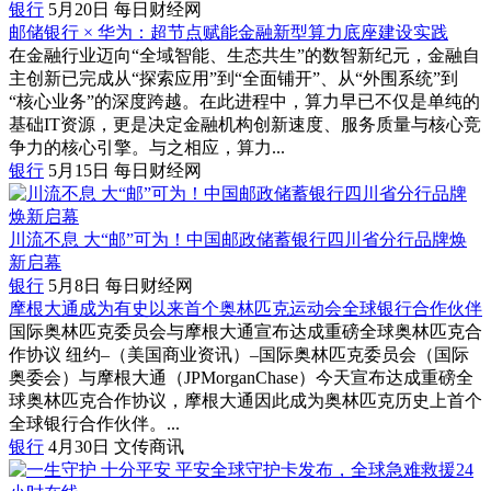
银行
5月20日
每日财经网
邮储银行 × 华为：超节点赋能金融新型算力底座建设实践
在金融行业迈向“全域智能、生态共生”的数智新纪元，金融自
主创新已完成从“探索应用”到“全面铺开”、从“外围系统”到
“核心业务”的深度跨越。在此进程中，算力早已不仅是单纯的
基础IT资源，更是决定金融机构创新速度、服务质量与核心竞
争力的核心引擎。与之相应，算力...
银行
5月15日
每日财经网
川流不息 大“邮”可为！中国邮政储蓄银行四川省分行品牌焕
新启幕
银行
5月8日
每日财经网
摩根大通成为有史以来首个奥林匹克运动会全球银行合作伙伴
国际奥林匹克委员会与摩根大通宣布达成重磅全球奥林匹克合
作协议 纽约–（美国商业资讯）–国际奥林匹克委员会（国际
奥委会）与摩根大通（JPMorganChase）今天宣布达成重磅全
球奥林匹克合作协议，摩根大通因此成为奥林匹克历史上首个
全球银行合作伙伴。...
银行
4月30日
文传商讯