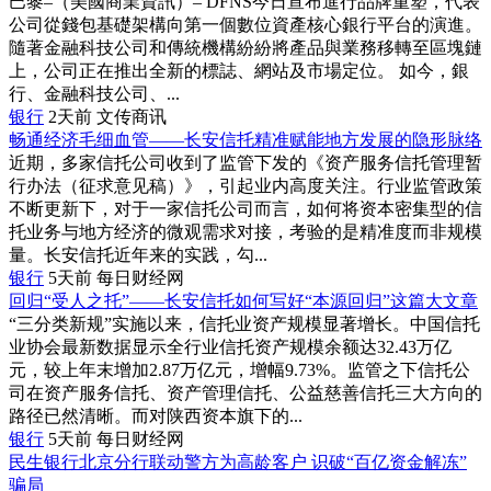
巴黎–（美國商業資訊）– DFNS今日宣布進行品牌重塑，代表
公司從錢包基礎架構向第一個數位資產核心銀行平台的演進。
隨著金融科技公司和傳統機構紛紛將產品與業務移轉至區塊鏈
上，公司正在推出全新的標誌、網站及市場定位。 如今，銀
行、金融科技公司、...
银行
2天前
文传商讯
畅通经济毛细血管——长安信托精准赋能地方发展的隐形脉络
近期，多家信托公司收到了监管下发的《资产服务信托管理暂
行办法（征求意见稿）》，引起业内高度关注。行业监管政策
不断更新下，对于一家信托公司而言，如何将资本密集型的信
托业务与地方经济的微观需求对接，考验的是精准度而非规模
量。长安信托近年来的实践，勾...
银行
5天前
每日财经网
回归“受人之托”——长安信托如何写好“本源回归”这篇大文章
“三分类新规”实施以来，信托业资产规模显著增长。中国信托
业协会最新数据显示全行业信托资产规模余额达32.43万亿
元，较上年末增加2.87万亿元，增幅9.73%。监管之下信托公
司在资产服务信托、资产管理信托、公益慈善信托三大方向的
路径已然清晰。而对陕西资本旗下的...
银行
5天前
每日财经网
民生银行北京分行联动警方为高龄客户 识破“百亿资金解冻”
骗局