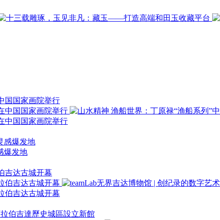
在中国国家画院举行
感爆发地
拉伯吉达古城开幕
沙烏地阿拉伯吉達歷史城區設立新館