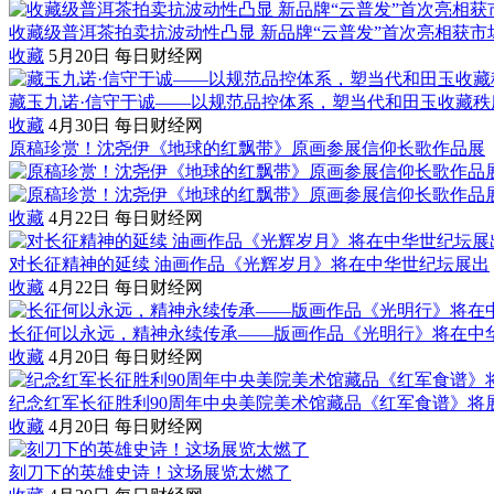
收藏级普洱茶拍卖抗波动性凸显 新品牌“云普发”首次亮相获市
收藏
5月20日
每日财经网
藏玉九诺·信守于诚——以规范品控体系，塑当代和田玉收藏秩
收藏
4月30日
每日财经网
原稿珍赏！沈尧伊《地球的红飘带》原画参展信仰长歌作品展
收藏
4月22日
每日财经网
对长征精神的延续 油画作品《光辉岁月》将在中华世纪坛展出
收藏
4月22日
每日财经网
长征何以永远，精神永续传承——版画作品《光明行》将在中
收藏
4月20日
每日财经网
纪念红军长征胜利90周年中央美院美术馆藏品《红军食谱》将
收藏
4月20日
每日财经网
刻刀下的英雄史诗！这场展览太燃了