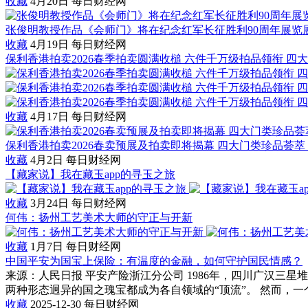
收藏
4月20日
每日财经网
张俊明教授作品《会师门》将在纪念红军长征胜利90周年展览
收藏
4月19日
每日财经网
保利香港拍卖2026春季拍卖圆满收槌 六件千万级拍品领衔 四
收藏
4月17日
每日财经网
保利香港拍卖2026春卖预展及拍卖即将揭幕 四大门类珍品荟萃
收藏
4月2日
每日财经网
【藏家说】我在藏玉app的寻玉之旅
收藏
3月24日
每日财经网
何伟：扬州工艺美术大师的守正与开新
收藏
1月7日
每日财经网
中国平安为国宝上保险：有温度的金融，如何守护国民情感？
来源：人民日报 平安产险浙江分公司 1986年，四川广汉三
两种形态迥异的国之瑰宝都成为各自领域的“顶流”。 然而，一个
收藏
2025-12-30
每日财经网