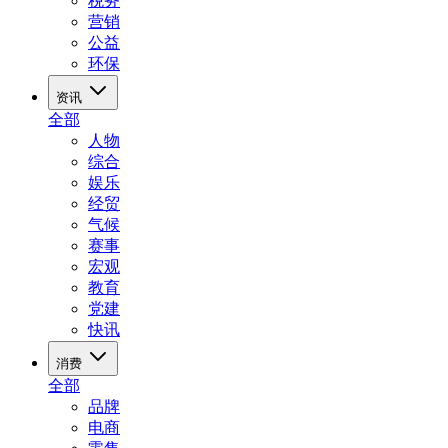
税务
营销
公益
环保
资讯
全部
人物
综合
娱乐
经贸
气候
赛事
宏观
教育
党建
快讯
消费
全部
品牌
电商