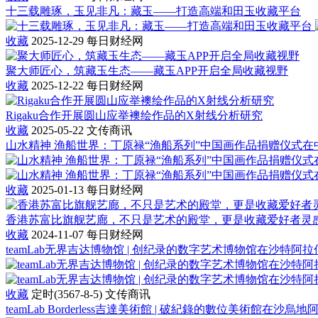
十三载雕琢，玉见非凡：藏玉——打造高端和田玉收藏平台
收藏
2025-12-29
每日财经网
聚大师匠心，筑藏玉生态——藏玉APP开启全局收藏视野
收藏
2025-12-22
每日财经网
Rigaku合作开展圆山应举襖绘作品的X射线分析研究
收藏
2025-05-22
文传商讯
山水精神 渔船世界：丁原禄“渔船系列”中国画作品捐赠仪式
收藏
2025-01-13
每日财经网
香港苏富比旗舰艺廊，不只是艺术的殿堂，更是收藏爱好者灵
收藏
2024-11-07
每日财经网
teamLab无界吉达博物馆 | 创纪录的数字艺术博物馆在沙特阿
收藏
定时(3567-8-5)
文传商讯
teamLab Borderless吉達美術館 | 破紀錄的數位美術館在