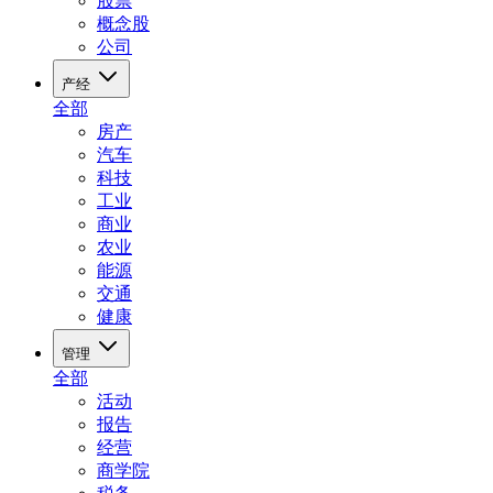
股票
概念股
公司
产经
全部
房产
汽车
科技
工业
商业
农业
能源
交通
健康
管理
全部
活动
报告
经营
商学院