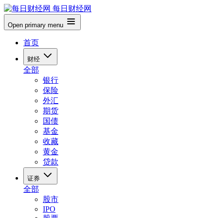
每日财经网
Open primary menu
首页
财经
全部
银行
保险
外汇
期货
国债
基金
收藏
黄金
贷款
证券
全部
股市
IPO