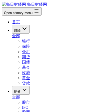
每日财经网
Open primary menu
首页
财经
全部
银行
保险
外汇
期货
国债
基金
收藏
黄金
贷款
证券
全部
股市
IPO