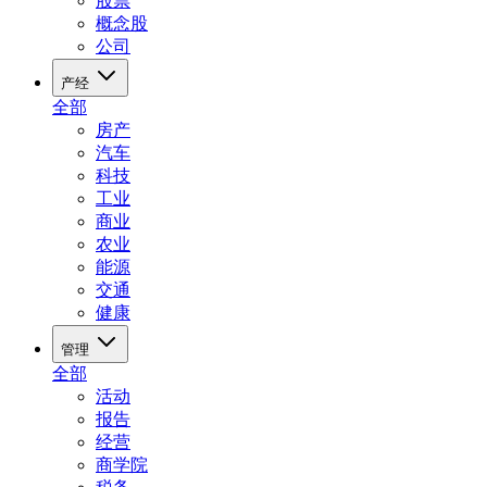
股票
概念股
公司
产经
全部
房产
汽车
科技
工业
商业
农业
能源
交通
健康
管理
全部
活动
报告
经营
商学院