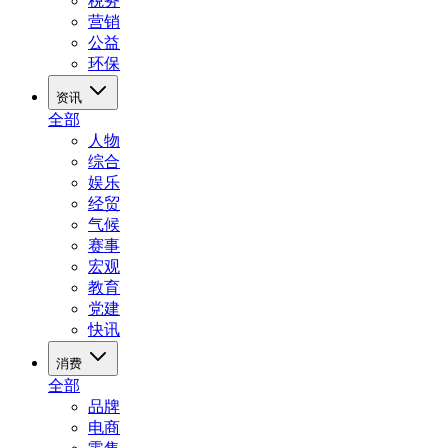
税务
营销
公益
环保
资讯
全部
人物
综合
娱乐
经贸
气候
赛事
宏观
教育
党建
快讯
消费
全部
品牌
电商