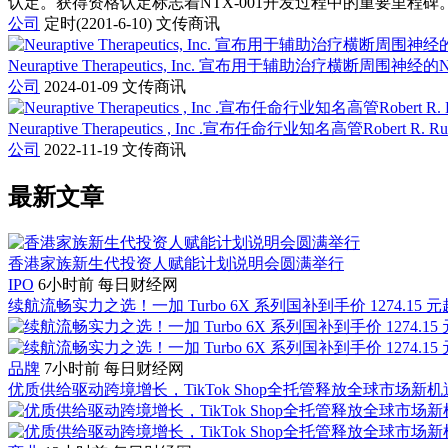
认定。获得资格认定标志着NTX-001开发过程中的重要里程碑。NTX
公司
定时(2201-6-10)
文传商讯
Neuraptive Therapeutics, Inc. 宣布用于辅助治疗横断周
公司
2024-01-09
文传商讯
Neuraptive Therapeutics , Inc .宣布任命行业知名高管Robert 
公司
2022-11-19
文传商讯
最新文章
香港家族新生代投资人赋能计划说明会圆满举行
IPO
6小时前
每日财经网
续航流畅实力之选！一加 Turbo 6X 系列国补到手价 1274.15 元
品牌
7小时前
每日财经网
优质供给驱动跨境增长，TikTok Shop全托管释放全球市场新机