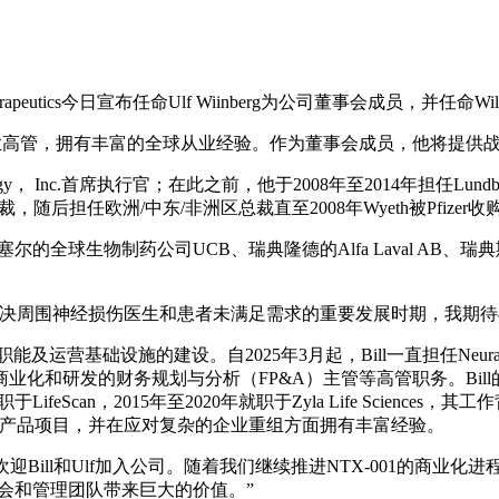
eutics今日宣布任命Ulf Wiinberg为公司董事会成员，并任命Willia
保健行业高管，拥有丰富的全球从业经验。作为董事会成员，他将提
nology， Inc.首席执行官；在此之前，他于2008年至2014年担任L
re全球总裁，随后担任欧洲/中东/非洲区总裁直至2008年Wyeth被Pfizer收
生物制药公司UCB、瑞典隆德的Alfa Laval AB、瑞典斯德哥尔
e持续致力于解决周围神经损伤医生和患者未满足需求的重要发展时期，
财务职能及运营基础设施的建设。自2025年3月起，Bill一直担任N
的财务规划与分析（FP&A）主管等高管职务。Bill的职业经历包括：
至2021年就职于LifeScan，2015年至2020年就职于Zyla Life
准的产品项目，并在应对复杂的企业重组方面拥有丰富经验。
非常高兴欢迎Bill和Ulf加入公司。随着我们继续推进NTX-001的
事会和管理团队带来巨大的价值。”