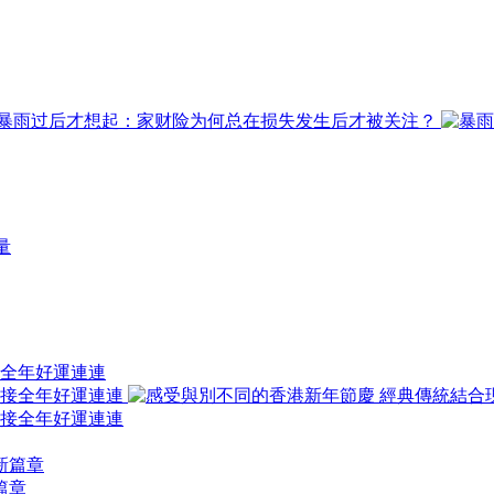
接全年好運連連
篇章