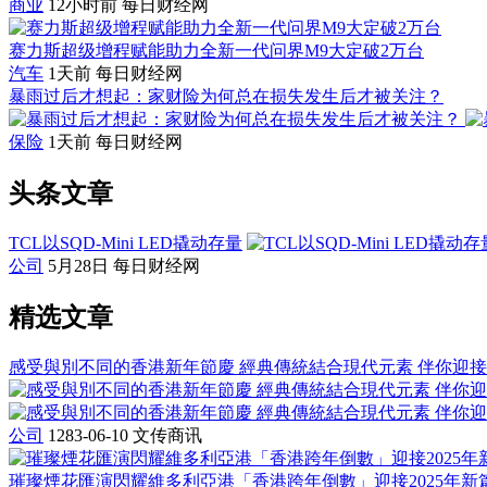
商业
12小时前
每日财经网
赛力斯超级增程赋能助力全新一代问界M9大定破2万台
汽车
1天前
每日财经网
暴雨过后才想起：家财险为何总在损失发生后才被关注？
保险
1天前
每日财经网
头条文章
TCL以SQD-Mini LED撬动存量
公司
5月28日
每日财经网
精选文章
感受與別不同的香港新年節慶 經典傳統結合現代元素 伴你迎
公司
1283-06-10
文传商讯
璀璨煙花匯演閃耀維多利亞港「香港跨年倒數」迎接2025年新