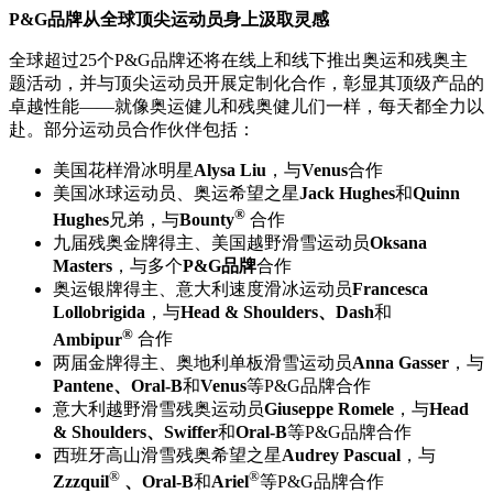
P&G品牌从全球顶尖运动员身上汲取灵感
全球超过25个P&G品牌还将在线上和线下推出奥运和残奥主
题活动，并与顶尖运动员开展定制化合作，彰显其顶级产品的
卓越性能——就像奥运健儿和残奥健儿们一样，每天都全力以
赴。部分运动员合作伙伴包括：
美国花样滑冰明星
Alysa Liu
，与
Venus
合作
美国冰球运动员、奥运希望之星
Jack Hughes
和
Quinn
®
Hughes
兄弟，与
Bounty
合作
九届残奥金牌得主、美国越野滑雪运动员
Oksana
Masters
，与多个
P&G品牌
合作
奥运银牌得主、意大利速度滑冰运动员
Francesca
Lollobrigida
，与
Head & Shoulders、Dash
和
®
Ambipur
合作
两届金牌得主、奥地利单板滑雪运动员
Anna Gasser
，与
Pantene、Oral-B
和
Venus
等P&G品牌合作
意大利越野滑雪残奥运动员
Giuseppe Romele
，与
Head
& Shoulders、Swiffer
和
Oral-B
等P&G品牌合作
西班牙高山滑雪残奥希望之星
Audrey Pascual
，与
®
®
Zzzquil
、Oral-B
和
Ariel
等P&G品牌合作