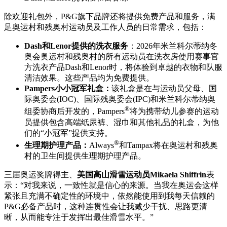
除欢迎礼包外，P&G旗下品牌还将提供免费产品和服务，满
足奥运村和残奥村运动员及工作人员的日常需求，包括：
Dash和Lenor提供的洗衣服务
：2026年米兰科尔蒂纳冬
奥会奥运村和残奥村的所有运动员在洗衣房使用赛事官
方洗衣产品Dash和Lenor时，将体验到卓越的衣物和队服
清洁效果。这些产品均为免费提供。
Pampers小小冠军礼盒：
该礼盒是在与运动员父母、国
际奥委会(IOC)、国际残奥委会(IPC)和米兰科尔蒂纳奥
®
组委协商后开发的，Pampers
将为携带幼儿参赛的运动
员提供包含高端纸尿裤、湿巾和其他礼品的礼盒，为他
们的“小冠军”提供支持。
®
生理期护理产品：
Always
和Tampax将在奥运村和残奥
村的卫生间提供生理期护理产品。
三届奥运奖牌得主、
美国高山滑雪运动员Mikaela Shiffrin
表
示：“对我来说，一致性就是信心的来源。当我在奥运会这样
紧张且充满不确定性的环境中，依然能使用到我每天信赖的
P&G必备产品时，这种连贯性会让我减少干扰、思路更清
晰，从而能专注于发挥出最佳滑雪水平。”