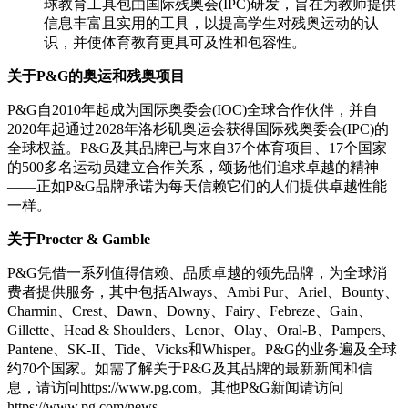
球教育工具包由国际残奥会(IPC)研发，旨在为教师提供
信息丰富且实用的工具，以提高学生对残奥运动的认
识，并使体育教育更具可及性和包容性。
关于P&G的奥运和残奥项目
P&G自2010年起成为国际奥委会(IOC)全球合作伙伴，并自
2020年起通过2028年洛杉矶奥运会获得国际残奥委会(IPC)的
全球权益。P&G及其品牌已与来自37个体育项目、17个国家
的500多名运动员建立合作关系，颂扬他们追求卓越的精神
——正如P&G品牌承诺为每天信赖它们的人们提供卓越性能
一样。
关于Procter & Gamble
P&G凭借一系列值得信赖、品质卓越的领先品牌，为全球消
费者提供服务，其中包括Always、Ambi Pur、Ariel、Bounty、
Charmin、Crest、Dawn、Downy、Fairy、Febreze、Gain、
Gillette、Head & Shoulders、Lenor、Olay、Oral-B、Pampers、
Pantene、SK-II、Tide、Vicks和Whisper。P&G的业务遍及全球
约70个国家。如需了解关于P&G及其品牌的最新新闻和信
息，请访问https://www.pg.com。其他P&G新闻请访问
https://www.pg.com/news。