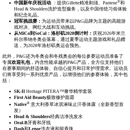
®
中国新年庆祝活动
：
提供Gillette精准剃须、Pantene
和
Head & Shoulders洗护造型服务，以及中国传统习俗体验
和纪念礼品。
冠军挑战赛：
为运动员带来以P&G品牌为主题的高能游
戏对决、网红大战和互动挑战。
从MiCo到SoCal：洛杉矶2028倒计时：
庆祝2026年米兰
科尔蒂纳冬奥会落幕，通过夏季运动主题游戏和礼品赠
送，为2028年洛杉矶奥运会预热。
此外，P&G还为冬奥会和冬残奥会的每位参赛运动员准备了
专属
欢迎礼包
，内含性能卓越的P&G产品，全方位支持他们
在赛事期间的舒适体验、自信心提升和日常护理需求。运动员
们将享受到一系列优质产品，以增强他们的参赛体验，其中包
括：
SK-II
Heritage PITERA™奢华精华套装
First Aid Beauty
极致修护面霜
®
Native
意大利香草冰淇淋味止汗香体露（全新香型首
发）
Head & Shoulders
经典洁净洗发水
Oral-B
牙膏和牙线
Dash
和
Lenor
洗衣液和留香珠