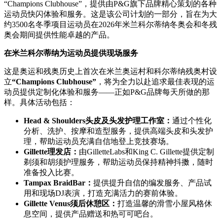
“Champions Clubhouse”，提供由P&G旗下品牌精心策划的各种
运动员快闪体验和服务。这是该公司计划的一部分，旨在为大
约3500名冬季项目运动员在2026年米兰科尔蒂纳冬奥会和冬残
奥会期间提供性能卓越的产品。
在米兰科尔蒂纳为运动员提供现场服务
这是奥运和残奥历史上首次在米兰奥运村和科尔蒂纳残奥村设
立
“Champions Clubhouse”
，将为全力以赴追求最佳表现的运
动员提供定制化体验和服务——正如P&G品牌每天所做的那
样。具体活动包括：
Head & Shoulders头皮及头发护理工作室：
通过个性化
分析、洗护、按摩和造型服务，提供高端头皮和头发护
理，帮助运动员充满自信地登上竞技赛场。
Gillette理发店：
由GilletteLabs和King C. Gillette提供定制
剃须和胡须护理服务，帮助运动员保持精神抖擞，随时
准备投入比赛。
Tampax BraidBar：
提供提升自信的编发服务、产品试
用和现场DJ表演，打造充满活力的赛前体验。
Gillette Venus须后休憩区：
打造温馨的滑雪小屋风格休
息空间，提供产品赠送和热可可吧台。