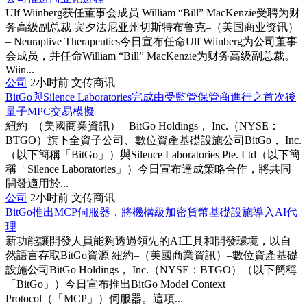
Ulf Wiinberg获任董事会成员 William “Bill” MacKenzie受聘为财
务高级副总裁 宾夕法尼亚州切斯特布鲁克–（美国商业资讯）
– Neuraptive Therapeutics今日宣布任命Ulf Wiinberg为公司董事
会成员，并任命William “Bill” MacKenzie为财务高级副总裁。
Wiin...
公司
2小时前
文传商讯
BitGo與Silence Laboratories完成由受監管保管商進行之首次後
量子MPC交易模擬
紐約–（美國商業資訊）– BitGo Holdings， Inc.（NYSE：
BTGO）旗下全資子公司、數位資產基礎設施公司BitGo， Inc.
（以下簡稱「BitGo」）與Silence Laboratories Pte. Ltd（以下簡
稱「Silence Laboratories」）今日宣布達成策略合作，將共同
開發適用於...
公司
2小时前
文传商讯
BitGo推出MCP伺服器，將機構級加密貨幣基礎設施導入AI代
理
新功能讓開發人員能夠透過領先的AI工具和開發環境，以自
然語言存取BitGo資源 紐約–（美國商業資訊）–數位資產基礎
設施公司BitGo Holdings， Inc.（NYSE：BTGO）（以下簡稱
「BitGo」）今日宣布推出BitGo Model Context
Protocol（「MCP」）伺服器。這項...