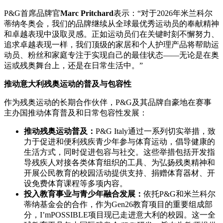
P&G首席品牌官
Marc Pritchard
表示：“对于2026年米兰科尔
蒂纳冬奥会，我们的品牌继续从全球最优秀运动员的奉献精神
和卓越表现中汲取灵感。正如运动员们在关键时刻不懈努力、
追求卓越表现一样，我们顶级的家居和个人护理产品将帮助运
动员、粉丝和家庭专注于实现自己的最佳状态——无论是在奥
运或残奥舞台上，还是在日常生活中。”
推动意大利残奥运动的普及与包容性
作为残奥运动的长期合作伙伴，P&G及其品牌自豪地在赛事
主办国推动体育普及和日常包容性发展：
推动残奥运动普及：
P&G Italy通过一系列切实举措，致
力于促进和便利残疾青少年参与体育运动，倡导健康的
生活方式，同时促进包容与社交。这些举措包括开发指
导残疾人对接各类体育组织的工具、为弘扬残奥精神和
开展公民教育的校园活动提供支持、捐赠体育器材、开
设免费体育课程等多项内容。
投入教育事业与青少年融合发展：
依托P&G和米兰科尔
蒂纳基金会的合作，作为Gen26教育项目的重要组成部
分，I’mPOSSIBLE项目现已走进意大利的校园。这一全