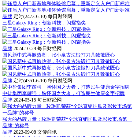
品牌
定时(2473-6-10)
每日财经网
三星Galaxy Ring：创新科技，闪耀指尖
品牌
2024-10-29
每日财经网
国风新中式再掀热潮，张小泉古法锻打刀具致敬匠心
品牌
定时(4351-6-10)
每日财经网
中盐集团李耀强：胸怀国之大者，打造民生健康金字招牌
品牌
2024-05-15
每日财经网
强大的品牌力量：玫琳凯荣获“全球直销护肤及彩妆市场第一
品牌”的称号
品牌
2023-09-08
文传商讯