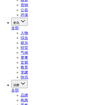
税务
营销
公益
环保
资讯
全部
人物
综合
娱乐
经贸
气候
赛事
宏观
教育
党建
快讯
消费
全部
品牌
电商