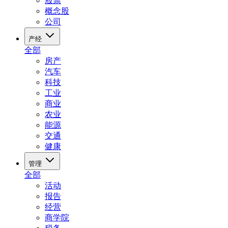
股票
概念股
公司
产经
全部
房产
汽车
科技
工业
商业
农业
能源
交通
健康
管理
全部
活动
报告
经营
商学院