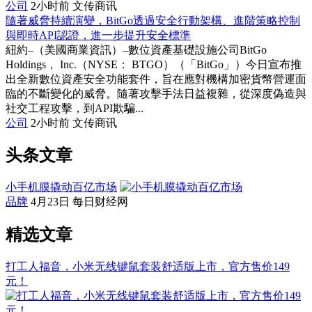
公司
2小时前
文传商讯
隨著威脅持續演變，BitGo透過安全行動架構、進階策略控制
與即時API認證，進一步提升安全標準
紐約–（美國商業資訊）–數位資產基礎設施公司BitGo
Holdings， Inc.（NYSE： BTGO）（「BitGo」）今日宣布推
出全新數位資產安全功能套件，旨在應對機構加密貨幣營運面
臨的不斷變化的威脅。隨著攻擊手法日益複雜，從深度偽造與
社交工程攻擊，到API欺騙...
公司
2小时前
文传商讯
头条文章
小手机膜撬动百亿市场
品牌
4月23日
每日财经网
精选文章
打工人福音，小米无线键鼠套装舒适版上市，官方售价149
元！