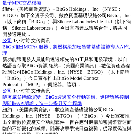
量子MPC交易模擬
紐約–（美國商業資訊）– BitGo Holdings， Inc.（NYSE：
BTGO）旗下全資子公司、數位資產基礎設施公司BitGo， Inc.
（以下簡稱「BitGo」）與Silence Laboratories Pte. Ltd（以下簡
稱「Silence Laboratories」）今日宣布達成策略合作，將共同
開發適用於...
公司
1小时前
文传商讯
BitGo推出MCP伺服器，將機構級加密貨幣基礎設施導入AI代
理
新功能讓開發人員能夠透過領先的AI工具和開發環境，以自
然語言存取BitGo資源 紐約–（美國商業資訊）–數位資產基礎
設施公司BitGo Holdings， Inc.（NYSE：BTGO）（以下簡稱
「BitGo」）今日宣布推出BitGo Model Context
Protocol（「MCP」）伺服器。這項...
公司
1小时前
文传商讯
隨著威脅持續演變，BitGo透過安全行動架構、進階策略控制
與即時API認證，進一步提升安全標準
紐約–（美國商業資訊）–數位資產基礎設施公司BitGo
Holdings， Inc.（NYSE： BTGO）（「BitGo」）今日宣布推
出全新數位資產安全功能套件，旨在應對機構加密貨幣營運面
臨的不斷變化的威脅。隨著攻擊手法日益複雜，從深度偽造與