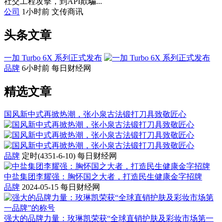
社交工程攻擊，到API欺騙...
公司
1小时前
文传商讯
头条文章
一加 Turbo 6X 系列正式发布
品牌
6小时前
每日财经网
精选文章
国风新中式再掀热潮，张小泉古法锻打刀具致敬匠心
品牌
定时(4351-6-10)
每日财经网
中盐集团李耀强：胸怀国之大者，打造民生健康金字招牌
品牌
2024-05-15
每日财经网
强大的品牌力量：玫琳凯荣获“全球直销护肤及彩妆市场第一