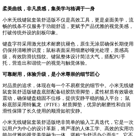
柔美曲线，非凡质感，集美学与格调于一身
小米无线键鼠套装舒适版不仅是高效工具，更是桌面美学，流
畅的线条不仅服务于功能舒适，更赋予产品优雅的视觉美感，
打破传统外设的刻板印象。
键盘字符采用激光技术耐磨抗褪色，原生无涂层确保长期使用
仍保持清晰辨识度；鼠标表面采用细磨砂哑光处理，质感高
级，有效防滑抗指纹。键鼠整体设计简洁大气，搭配PU手
托，营造出和谐统一的视觉与触觉体验。
可靠耐用，体验升级，是
小米
尊崇的细节匠心
对品质的追求，体现在每一个不易察觉的细节中。小米无线键
鼠套装舒适版键盘底部配备硅胶防滑脚垫，柔性材质有效吸收
震动，确保键盘稳固不位移，提供安静平稳的输入平台； 鼠
标底部采用特氟龙（PTFE）材质脚垫，优异的耐磨性和自润
滑性保障了长久使用的顺滑如初安静。
小米无线键鼠套装舒适版绝非简单的输入工具迭代，它是一次
以用户为中心的设计革新，将严谨的人体工学、高效的实用功
能与优雅的视觉美学融为一体，堪称“为舒适办公而生”。它不