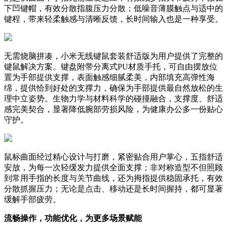
下凹键帽，有效分散指腹压力分散；低噪音薄膜触点与适中的
键程，带来轻柔触感与清晰反馈，长时间输入也是一种享受。
无需烧脑拼凑，小米无线键鼠套装舒适版为用户提供了完整的
键鼠解决方案。键盘附带分离式PU材质手托，可自由摆放位
置为手部提供支撑，表面触感细腻柔美，内部填充高弹性海
绵，提供恰到好处的支撑力，确保为手部提供最自然放松的生
理中立姿势。生物力学与材料科学的碰撞融合，支撑度、舒适
感完美契合，显著降低腕部劳损风险，为健康办公多一份贴心
守护。
鼠标曲面经过精心设计与打磨，紧密贴合用户掌心，五指舒适
安放，为每一次轻缓发力提供全面支撑；非对称造型不但照顾
到常用手指的长度与关节曲线，还为拇指提供稳固承托，有效
分散抓握压力；无论是点击、移动还是长时间握持，都可显著
缓解手部疲劳。
流畅操作，功能优化，为更多场景赋能