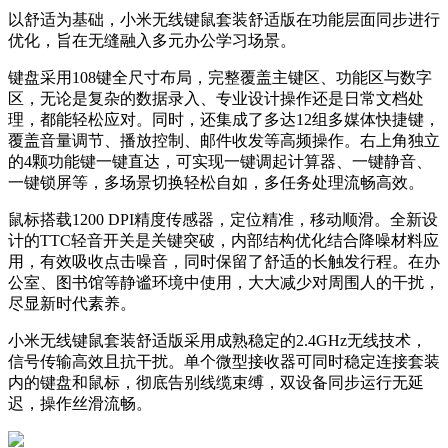
以舒适为基础，小米无线键鼠套装舒适版在功能层面同步进行
优化，旨在无缝融入多元办公学习场景。
键盘采用108键全尺寸布局，完整覆盖主键区、功能区与数字
区，无论是复杂的数据录入、专业设计操作还是日常文档处
理，都能轻松应对。同时，还集成了多达12组多媒体快捷键，
覆盖音量调节、播放控制、邮件收发等高频操作。右上角独立
的4颗功能键一键直达，可实现一键调起计算器、一键静音、
一键锁屏等，多场景切换轻松自如，多任务处理流畅高效。
鼠标搭载1200 DPI精度传感器，定位精准，移动顺滑。全新设
计的TTC轻音开关是关键突破，内部结构优化结合降噪材料应
用，有效吸收点击噪音，同时保留了舒适的长触发行程。在办
公室、图书馆等静谧环境中使用，大大减少对周围人的干扰，
尽显新时代素养。
小米无线键鼠套装舒适版采用成熟稳定的2.4GHz无线技术，
信号传输高效且抗干扰。单个微型接收器可同时稳定连接套装
内的键盘和鼠标，彻底告别线缆束缚，双设备同步运行无延
迟，操作丝滑流畅。