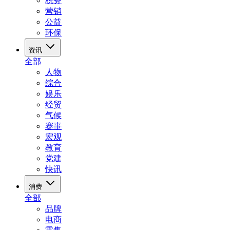
税务
营销
公益
环保
资讯
全部
人物
综合
娱乐
经贸
气候
赛事
宏观
教育
党建
快讯
消费
全部
品牌
电商