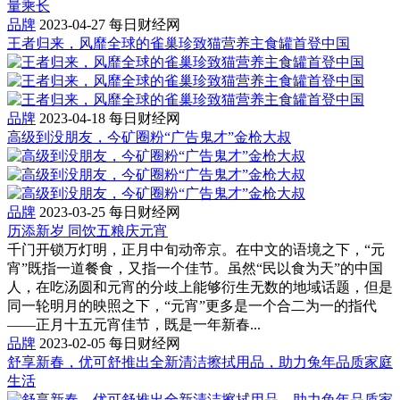
品牌
2023-04-27
每日财经网
王者归来，风靡全球的雀巢珍致猫营养主食罐首登中国
品牌
2023-04-18
每日财经网
高级到没朋友，今矿圈粉“广告鬼才”金枪大叔
品牌
2023-03-25
每日财经网
历添新岁 同饮五粮庆元宵
千门开锁万灯明，正月中旬动帝京。在中文的语境之下，“元
宵”既指一道餐食，又指一个佳节。虽然“民以食为天”的中国
人，在吃汤圆和元宵的分歧上能够衍生无数的地域话题，但是
同一轮明月的映照之下，“元宵”更多是一个合二为一的指代
——正月十五元宵佳节，既是一年新春...
品牌
2023-02-05
每日财经网
舒享新春，优可舒推出全新清洁擦拭用品，助力兔年品质家庭
生活