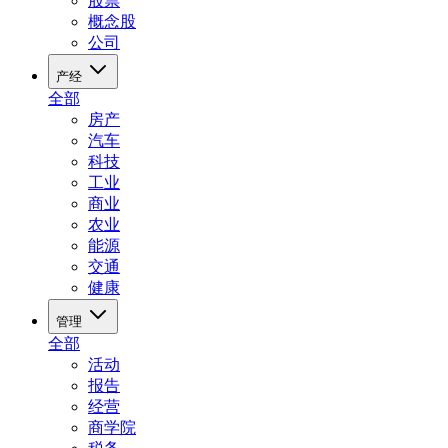
股票
概念股
公司
产经
全部
房产
汽车
科技
工业
商业
农业
能源
交通
健康
管理
全部
活动
报告
经营
商学院