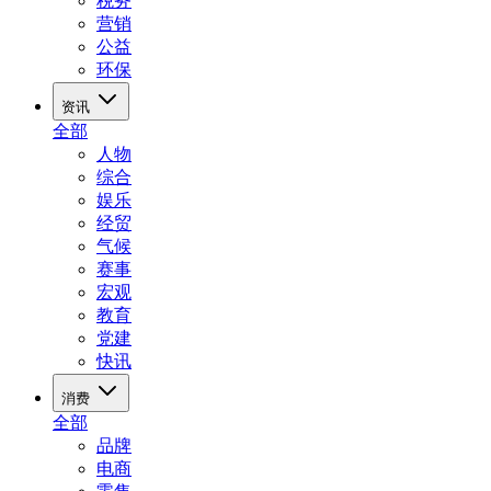
税务
营销
公益
环保
资讯
全部
人物
综合
娱乐
经贸
气候
赛事
宏观
教育
党建
快讯
消费
全部
品牌
电商