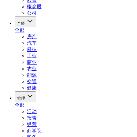
股票
概念股
公司
产经
全部
房产
汽车
科技
工业
商业
农业
能源
交通
健康
管理
全部
活动
报告
经营
商学院