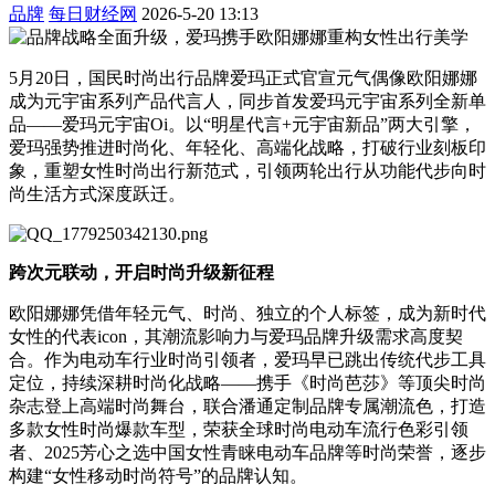
品牌
每日财经网
2026-5-20 13:13
5月20日，国民时尚出行品牌爱玛正式官宣元气偶像欧阳娜娜
成为元宇宙系列产品代言人，同步首发爱玛元宇宙系列全新单
品——爱玛元宇宙Oi。以“明星代言+元宇宙新品”两大引擎，
爱玛强势推进时尚化、年轻化、高端化战略，打破行业刻板印
象，重塑女性时尚出行新范式，引领两轮出行从功能代步向时
尚生活方式深度跃迁。
跨次元联动，开启时尚升级新征程
欧阳娜娜凭借年轻元气、时尚、独立的个人标签，成为新时代
女性的代表icon，其潮流影响力与爱玛品牌升级需求高度契
合。作为电动车行业时尚引领者，爱玛早已跳出传统代步工具
定位，持续深耕时尚化战略——携手《时尚芭莎》等顶尖时尚
杂志登上高端时尚舞台，联合潘通定制品牌专属潮流色，打造
多款女性时尚爆款车型，荣获全球时尚电动车流行色彩引领
者、2025芳心之选中国女性青睐电动车品牌等时尚荣誉，逐步
构建“女性移动时尚符号”的品牌认知。