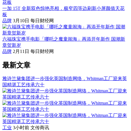
一加 15T 全新双色惊艳亮相，极窄四等边刷新小屏颜值天花
板
品牌
3月10日
每日财经网
六福珠宝携手电影「哪吒之魔童闹海」再添开年新作 国潮新
章贺新岁
品牌
2月11日
每日财经网
最新文章
雅诗兰黛集团进一步强化英国制造网络，Whitman工厂迎来英
国精湛工艺传承六十
工业
3小时前
文传商讯