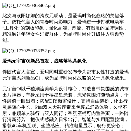
此次与欧阳娜娜的跨次元联动，是爱玛时尚化战略的关键落
子。依托代言人的青春时尚影响力，爱玛进一步打破电动车
“工具化”的刻板印象，强化高端、潮流、有温度的品牌调性，
精准触达年轻女性消费群体，为品牌时尚化升级注入强劲势
能。
爱玛元宇宙Oi新品首发，战略落地具象化
伴随代言人官宣，爱玛同时重磅发布专为都市女性打造的爱玛
元宇宙系列新品Oi，成为品牌时尚化战略的又一具象化成果。
元宇宙Oi以千禧潮流美学为设计核心，打造自带氛围感的城市
出片神器，车身采用千禧星星涂装，流光氛围灯随动点亮，个
性颜值一眼出圈；搭配DIY橱窗设计，支持自由装扮，让出行
灵感随心生长。Plus双人大鞍座带来包裹式舒适体验，久坐不
累，兼顾单人骑行与双人同行；香氛座桶可内置香薰，一路随
行清新芬芳，把仪式感融入日常出行。智能与实用配置拉满，
搭载4G车机互联、坐垫感应、精准电量显示，骑行更安心；