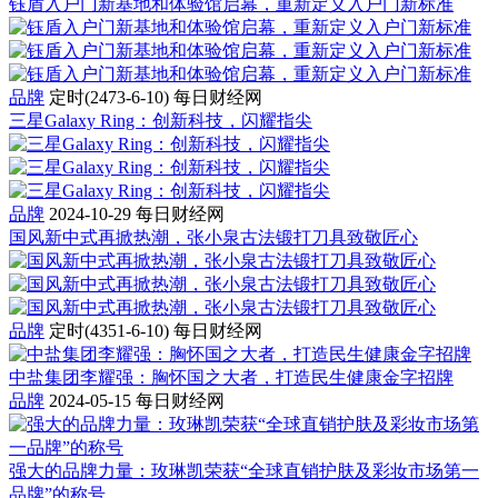
钰盾入户门新基地和体验馆启幕，重新定义入户门新标准
品牌
定时(2473-6-10)
每日财经网
三星Galaxy Ring：创新科技，闪耀指尖
品牌
2024-10-29
每日财经网
国风新中式再掀热潮，张小泉古法锻打刀具致敬匠心
品牌
定时(4351-6-10)
每日财经网
中盐集团李耀强：胸怀国之大者，打造民生健康金字招牌
品牌
2024-05-15
每日财经网
强大的品牌力量：玫琳凯荣获“全球直销护肤及彩妆市场第一
品牌”的称号