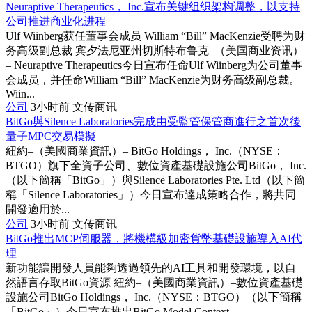
Neuraptive Therapeutics， Inc.宣布关键组织架构调整，以支持
公司推进商业化进程
Ulf Wiinberg获任董事会成员 William “Bill” MacKenzie受聘为财
务高级副总裁 宾夕法尼亚州切斯特布鲁克–（美国商业资讯）
– Neuraptive Therapeutics今日宣布任命Ulf Wiinberg为公司董事
会成员，并任命William “Bill” MacKenzie为财务高级副总裁。
Wiin...
公司
3小时前
文传商讯
BitGo與Silence Laboratories完成由受監管保管商進行之首次後
量子MPC交易模擬
紐約–（美國商業資訊）– BitGo Holdings， Inc.（NYSE：
BTGO）旗下全資子公司、數位資產基礎設施公司BitGo， Inc.
（以下簡稱「BitGo」）與Silence Laboratories Pte. Ltd（以下簡
稱「Silence Laboratories」）今日宣布達成策略合作，將共同
開發適用於...
公司
3小时前
文传商讯
BitGo推出MCP伺服器，將機構級加密貨幣基礎設施導入AI代
理
新功能讓開發人員能夠透過領先的AI工具和開發環境，以自
然語言存取BitGo資源 紐約–（美國商業資訊）–數位資產基礎
設施公司BitGo Holdings， Inc.（NYSE：BTGO）（以下簡稱
「BitGo」）今日宣布推出BitGo Model Context