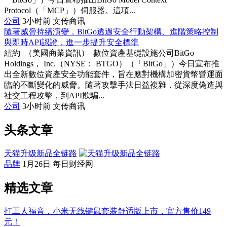
Protocol（「MCP」）伺服器。這項...
公司
3小时前
文传商讯
隨著威脅持續演變，BitGo透過安全行動架構、進階策略控制
與即時API認證，進一步提升安全標準
紐約–（美國商業資訊）–數位資產基礎設施公司BitGo
Holdings， Inc.（NYSE： BTGO）（「BitGo」）今日宣布推
出全新數位資產安全功能套件，旨在應對機構加密貨幣營運面
臨的不斷變化的威脅。隨著攻擊手法日益複雜，從深度偽造與
社交工程攻擊，到API欺騙...
公司
3小时前
文传商讯
头条文章
天猫升级新品全链路
品牌
1月26日
每日财经网
精选文章
打工人福音，小米无线键鼠套装舒适版上市，官方售价149
元！