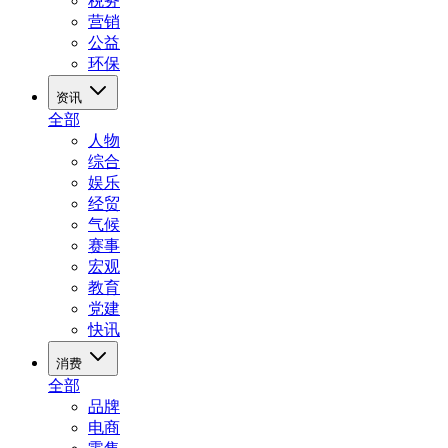
税务
营销
公益
环保
资讯
全部
人物
综合
娱乐
经贸
气候
赛事
宏观
教育
党建
快讯
消费
全部
品牌
电商