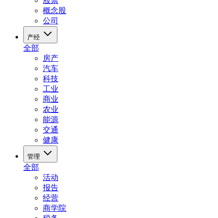
股票
概念股
公司
产经
全部
房产
汽车
科技
工业
商业
农业
能源
交通
健康
管理
全部
活动
报告
经营
商学院