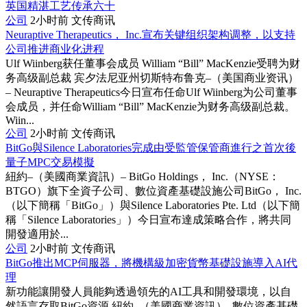
公司
2小时前
文传商讯
Neuraptive Therapeutics， Inc.宣布关键组织架构调整，以支持
公司推进商业化进程
Ulf Wiinberg获任董事会成员 William “Bill” MacKenzie受聘为财
务高级副总裁 宾夕法尼亚州切斯特布鲁克–（美国商业资讯）
– Neuraptive Therapeutics今日宣布任命Ulf Wiinberg为公司董事
会成员，并任命William “Bill” MacKenzie为财务高级副总裁。
Wiin...
公司
2小时前
文传商讯
BitGo與Silence Laboratories完成由受監管保管商進行之首次後
量子MPC交易模擬
紐約–（美國商業資訊）– BitGo Holdings， Inc.（NYSE：
BTGO）旗下全資子公司、數位資產基礎設施公司BitGo， Inc.
（以下簡稱「BitGo」）與Silence Laboratories Pte. Ltd（以下簡
稱「Silence Laboratories」）今日宣布達成策略合作，將共同
開發適用於...
公司
2小时前
文传商讯
BitGo推出MCP伺服器，將機構級加密貨幣基礎設施導入AI代
理
新功能讓開發人員能夠透過領先的AI工具和開發環境，以自
然語言存取BitGo資源 紐約–（美國商業資訊）–數位資產基礎