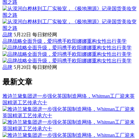
品牌
5月22日
每日财经网
品牌战略全面升级，爱玛携手欧阳娜娜重构女性出行美学
品牌
5月20日
每日财经网
最新文章
雅诗兰黛集团进一步强化英国制造网络，Whitman工厂迎来英
国精湛工艺传承六十