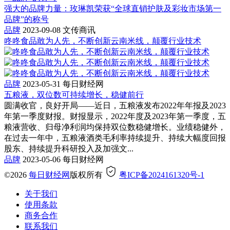
强大的品牌力量：玫琳凯荣获“全球直销护肤及彩妆市场第一
品牌”的称号
品牌
2023-09-08
文传商讯
咚咚食品敢为人先，不断创新云南米线，颠覆行业技术
品牌
2023-05-31
每日财经网
五粮液，双位数可持续增长，稳健前行
圆满收官，良好开局——近日，五粮液发布2022年年报及2023
年第一季度财报。财报显示，2022年度及2023年第一季度，五
粮液营收、归母净利润均保持双位数稳健增长。业绩稳健外，
在过去一年中，五粮液酒类毛利率持续提升、持续大幅度回报
股东、持续提升科研投入及加强文...
品牌
2023-05-06
每日财经网
©2026
每日财经网
版权所有
粤ICP备2024161320号-1
关于我们
使用条款
商务合作
联系我们