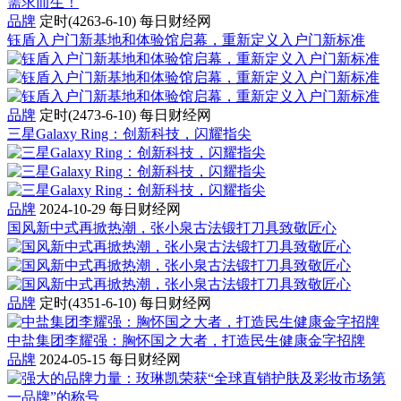
品牌
定时(4263-6-10)
每日财经网
钰盾入户门新基地和体验馆启幕，重新定义入户门新标准
品牌
定时(2473-6-10)
每日财经网
三星Galaxy Ring：创新科技，闪耀指尖
品牌
2024-10-29
每日财经网
国风新中式再掀热潮，张小泉古法锻打刀具致敬匠心
品牌
定时(4351-6-10)
每日财经网
中盐集团李耀强：胸怀国之大者，打造民生健康金字招牌
品牌
2024-05-15
每日财经网