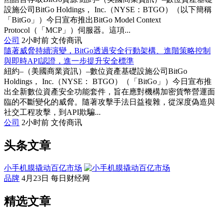
設施公司BitGo Holdings， Inc.（NYSE：BTGO）（以下簡稱
「BitGo」）今日宣布推出BitGo Model Context
Protocol（「MCP」）伺服器。這項...
公司
2小时前
文传商讯
隨著威脅持續演變，BitGo透過安全行動架構、進階策略控制
與即時API認證，進一步提升安全標準
紐約–（美國商業資訊）–數位資產基礎設施公司BitGo
Holdings， Inc.（NYSE： BTGO）（「BitGo」）今日宣布推
出全新數位資產安全功能套件，旨在應對機構加密貨幣營運面
臨的不斷變化的威脅。隨著攻擊手法日益複雜，從深度偽造與
社交工程攻擊，到API欺騙...
公司
2小时前
文传商讯
头条文章
小手机膜撬动百亿市场
品牌
4月23日
每日财经网
精选文章