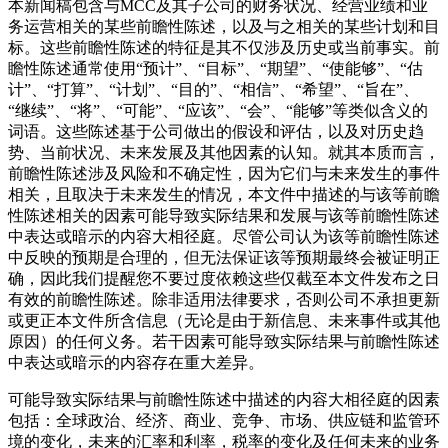
本新闻稿包含与MCC及其子公司的财务状况、经营业绩和业
务运营相关的某些前瞻性陈述，以及与之相关的某些计划和目
标。这些前瞻性陈述的特征是其不仅涉及历史或当前事实。前
瞻性陈述通常使用“预计”、“目标”、“期望”、“使能够”、“估
计”、“打算”、“计划”、“目的”、“相信”、“希望”、“旨在”、
“继续”、“将”、“可能”、“应该”、“会”、“能够”等类似含义的
词语。这些陈述基于公司做出的假设和评估，以及对历史趋
势、当前状况、未来发展及其他因素的认知。就其本质而言，
前瞻性陈述涉及风险和不确定性，因为它们与未来发生的事件
相关，且取决于未来发生的情况，本文件中描述的与该等前瞻
性陈述相关的因素可能导致实际结果和发展与该等前瞻性陈述
中表达或暗示的内容大相径庭。尽管公司认为该等前瞻性陈述
中反映的预期是合理的，但无法保证该等预期最终会被证明正
确，因此我们提醒您不要过度依赖这些仅截至本文件发布之日
有效的前瞻性陈述。除非适用法律要求，否则公司不承担更新
或更正本文件所含信息（无论是由于新信息、未来事件或其他
原因）的任何义务。若干因素可能导致实际结果与前瞻性陈述
中表达或暗示的内容存在重大差异。
可能导致实际结果与前瞻性陈述中描述的内容大相径庭的因素
包括：全球政治、经济、商业、竞争、市场、供应链和监管环
境的变化，未来的汇率和利率，税率的变化及任何未来的业务