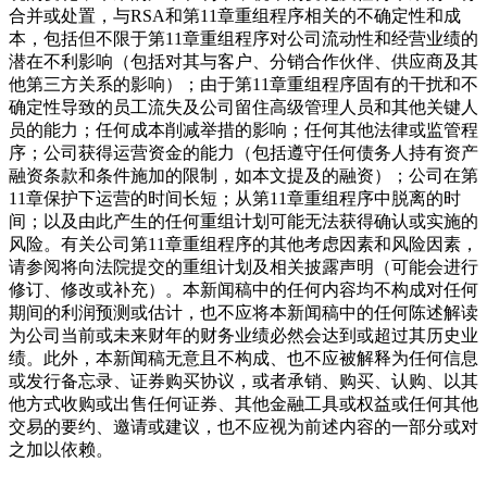
合并或处置，与RSA和第11章重组程序相关的不确定性和成
本，包括但不限于第11章重组程序对公司流动性和经营业绩的
潜在不利影响（包括对其与客户、分销合作伙伴、供应商及其
他第三方关系的影响）；由于第11章重组程序固有的干扰和不
确定性导致的员工流失及公司留住高级管理人员和其他关键人
员的能力；任何成本削减举措的影响；任何其他法律或监管程
序；公司获得运营资金的能力（包括遵守任何债务人持有资产
融资条款和条件施加的限制，如本文提及的融资）；公司在第
11章保护下运营的时间长短；从第11章重组程序中脱离的时
间；以及由此产生的任何重组计划可能无法获得确认或实施的
风险。有关公司第11章重组程序的其他考虑因素和风险因素，
请参阅将向法院提交的重组计划及相关披露声明（可能会进行
修订、修改或补充）。本新闻稿中的任何内容均不构成对任何
期间的利润预测或估计，也不应将本新闻稿中的任何陈述解读
为公司当前或未来财年的财务业绩必然会达到或超过其历史业
绩。此外，本新闻稿无意且不构成、也不应被解释为任何信息
或发行备忘录、证券购买协议，或者承销、购买、认购、以其
他方式收购或出售任何证券、其他金融工具或权益或任何其他
交易的要约、邀请或建议，也不应视为前述内容的一部分或对
之加以依赖。