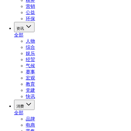
税务
营销
公益
环保
资讯
全部
人物
综合
娱乐
经贸
气候
赛事
宏观
教育
党建
快讯
消费
全部
品牌
电商