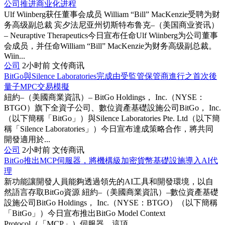
公司推进商业化进程
Ulf Wiinberg获任董事会成员 William “Bill” MacKenzie受聘为财
务高级副总裁 宾夕法尼亚州切斯特布鲁克–（美国商业资讯）
– Neuraptive Therapeutics今日宣布任命Ulf Wiinberg为公司董事
会成员，并任命William “Bill” MacKenzie为财务高级副总裁。
Wiin...
公司
2小时前
文传商讯
BitGo與Silence Laboratories完成由受監管保管商進行之首次後
量子MPC交易模擬
紐約–（美國商業資訊）– BitGo Holdings， Inc.（NYSE：
BTGO）旗下全資子公司、數位資產基礎設施公司BitGo， Inc.
（以下簡稱「BitGo」）與Silence Laboratories Pte. Ltd（以下簡
稱「Silence Laboratories」）今日宣布達成策略合作，將共同
開發適用於...
公司
2小时前
文传商讯
BitGo推出MCP伺服器，將機構級加密貨幣基礎設施導入AI代
理
新功能讓開發人員能夠透過領先的AI工具和開發環境，以自
然語言存取BitGo資源 紐約–（美國商業資訊）–數位資產基礎
設施公司BitGo Holdings， Inc.（NYSE：BTGO）（以下簡稱
「BitGo」）今日宣布推出BitGo Model Context
Protocol（「MCP」）伺服器。這項...