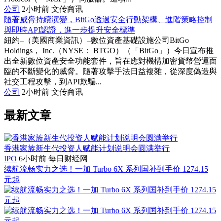
公司
2小时前
文传商讯
隨著威脅持續演變，BitGo透過安全行動架構、進階策略控制
與即時API認證，進一步提升安全標準
紐約–（美國商業資訊）–數位資產基礎設施公司BitGo
Holdings， Inc.（NYSE： BTGO）（「BitGo」）今日宣布推
出全新數位資產安全功能套件，旨在應對機構加密貨幣營運面
臨的不斷變化的威脅。隨著攻擊手法日益複雜，從深度偽造與
社交工程攻擊，到API欺騙...
公司
2小时前
文传商讯
最新文章
香港家族新生代投资人赋能计划说明会圆满举行
IPO
6小时前
每日财经网
续航流畅实力之选！一加 Turbo 6X 系列国补到手价 1274.15
元起