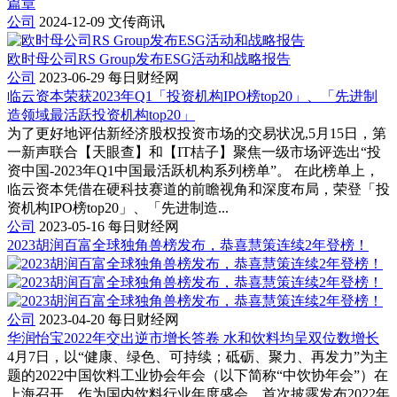
篇章
公司
2024-12-09
文传商讯
欧时母公司RS Group发布ESG活动和战略报告
公司
2023-06-29
每日财经网
临云资本荣获2023年Q1「投资机构IPO榜top20」、「先进制
造领域最活跃投资机构top20」
为了更好地评估新经济股权投资市场的交易状况,5月15日，第
一新声联合【天眼查】和【IT桔子】聚焦一级市场评选出“投
资中国-2023年Q1中国最活跃机构系列榜单”。 在此榜单上，
临云资本凭借在硬科技赛道的前瞻视角和深度布局，荣登「投
资机构IPO榜top20」、「先进制造...
公司
2023-05-16
每日财经网
2023胡润百富全球独角兽榜发布，恭喜慧策连续2年登榜！
公司
2023-04-20
每日财经网
华润怡宝2022年交出逆市增长答卷 水和饮料均呈双位数增长
4月7日，以“健康、绿色、可持续；砥砺、聚力、再发力”为主
题的2022中国饮料工业协会年会（以下简称“中饮协年会”）在
上海召开。作为国内饮料行业年度盛会，首次披露发布2022年