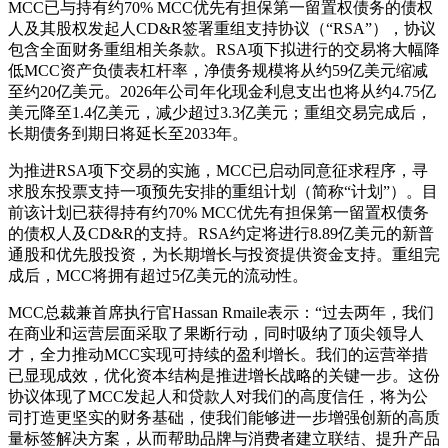
MCC已与持有约70% MCC优先有担保第一留置权债务的债权
人及其股权发起人CD&R签署重组支持协议（“RSA”），协议
包含全面财务重组相关条款。RSA项下拟进行的交易将大幅降
低MCC资产负债表杠杆率，净债务规模将从约59亿美元缩减
至约20亿美元。2026年公司年化现金利息支出也将从约4.75亿
美元降至1.4亿美元，减少超过3.3亿美元；重组交易完成后，
长期债务到期日将延长至2033年。
为推进RSA项下交易的实施，MCC已启动同意征求程序，寻
求股东投票支持一项预先安排的重组计划（简称“计划”）。目
前该计划已获得持有约70% MCC优先有担保第一留置权债务
的债权人及CD&R的支持。RSA约定将进行8.89亿美元的新普
通股和优先股投资，为长期增长与投资提供资金支持。重组完
成后，MCC将拥有超过5亿美元的流动性。
MCC总裁兼首席执行官Hassan Rmaile表示：“过去两年，我们
在商业和运营层面采取了果断行动，同时吸纳了顶尖领导人
才，全力推动MCC实现可持续的盈利增长。我们的运营举措
已显现成效，优化资本结构是推进增长战略的关键一步。这份
协议体现了MCC发起人和贷款人对我们的高度信任，将为公
司打造更坚实的财务基础，使我们能够进一步增强创新的高质
量标签解决方案，从而帮助品牌与消费者建立联结、提升产品