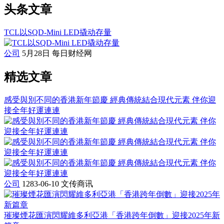
头条文章
TCL以SQD-Mini LED撬动存量
公司
5月28日
每日财经网
精选文章
感受與別不同的香港新年節慶 經典傳統結合現代元素 伴你迎
接全年好運連連
公司
1283-06-10
文传商讯
璀璨煙花匯演閃耀維多利亞港「香港跨年倒數」迎接2025年新