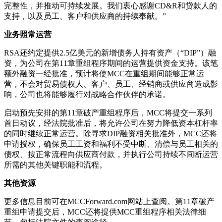
完整性，并推动可持续发展。我们衷心感谢CD&R和贷款人的
支持，以及员工、客户和供应商的持续奉献。”
业务照常运营
RSA还约定提供2.5亿美元的新增债务人持有资产（“DIP”）融
资，为公司在第11章重组程序期间的运营提供资金支持。该笔
额外融资一经批准，预计将使MCC在重组期间能够正常运
营，不会对贸易债权人、客户、员工、经销商或供应商造成影
响，公司也将能够履行对战略合作伙伴的承诺。
启动预先安排的第11章破产重组程序后，MCC将提交一系列
首日动议，经法院批准后，将允许公司在努力降低资本杠杆率
的同时继续正常运营。除寻求DIP融资相关批准外，MCC还将
申请授权，确保员工工资和福利不受中断、清偿与员工相关的
债权、按正常流程向供应商付款，并执行公司持续不间断运营
所需的其他关键职能和流程。
其他资源
更多信息目前可在MCCForward.com网站上查阅。第11章破产
重组申请提交后，MCC还将提供MCC重组程序相关法律细