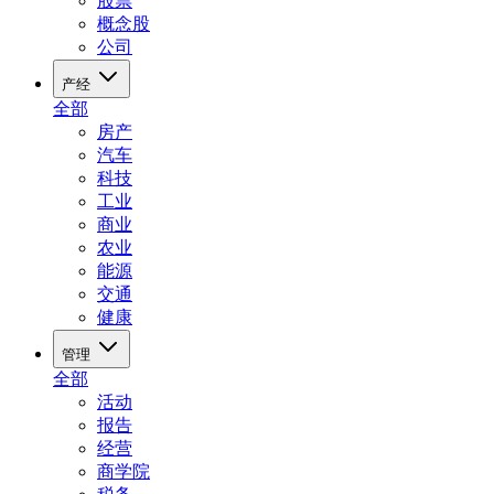
股票
概念股
公司
产经
全部
房产
汽车
科技
工业
商业
农业
能源
交通
健康
管理
全部
活动
报告
经营
商学院