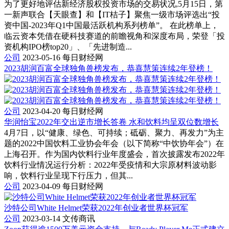
为了更好地评估新经济股权投资市场的交易状况,5月15日，第
一新声联合【天眼查】和【IT桔子】聚焦一级市场评选出“投
资中国-2023年Q1中国最活跃机构系列榜单”。 在此榜单上，
临云资本凭借在硬科技赛道的前瞻视角和深度布局，荣登「投
资机构IPO榜top20」、「先进制造...
公司
2023-05-16
每日财经网
2023胡润百富全球独角兽榜发布，恭喜慧策连续2年登榜！
公司
2023-04-20
每日财经网
华润怡宝2022年交出逆市增长答卷 水和饮料均呈双位数增长
4月7日，以“健康、绿色、可持续；砥砺、聚力、再发力”为主
题的2022中国饮料工业协会年会（以下简称“中饮协年会”）在
上海召开。作为国内饮料行业年度盛会，首次披露发布2022年
饮料行业情况运行分析：2022年受疫情和大宗原材料波动影
响，饮料行业呈现下行压力，但其...
公司
2023-04-09
每日财经网
沙特公司White Helmet荣获2022年创业者世界杯冠军
公司
2023-03-14
文传商讯