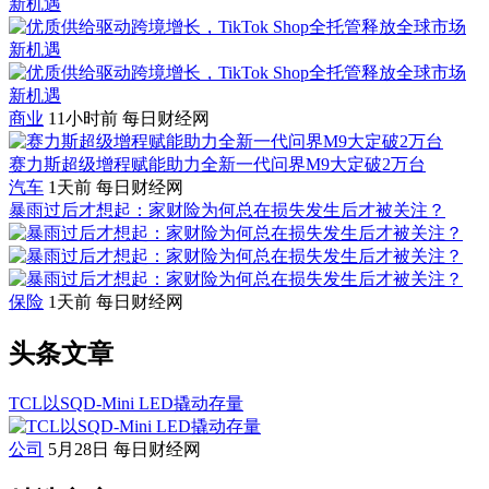
商业
11小时前
每日财经网
赛力斯超级增程赋能助力全新一代问界M9大定破2万台
汽车
1天前
每日财经网
暴雨过后才想起：家财险为何总在损失发生后才被关注？
保险
1天前
每日财经网
头条文章
TCL以SQD-Mini LED撬动存量
公司
5月28日
每日财经网