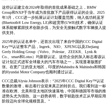
这些认证建立在2024年取得的首批成果基础之上，BMW
Group和NXP于当年成为首批旗下产品获得认证的企业。2025
年3月，CCC进一步拓展认证计划覆盖范围，纳入低功耗蓝牙
(Bluetooth® Low Energy, LE)和超宽带(UWB)技术，确保认证
体系能够紧跟技术创新步伐，为安全无接触式数字车辆接入提
供支持。
2025年的认证名单中，还首次出现了来自中国的CCC Digital
Key™认证整车产品，Ingeek、NIO、XPENG以及Zhejiang
Geely Holding Group（Volvo、Polestar、ZEEKR、Lynk &
Co.、smart和Lotus）均新获认证。这些企业的加入标志着该认
证计划正式进军全球最大的汽车市场之一，实现显著版图扩
张。在更广泛的亚太地区，印度的Mahindra & Mahindra和韩国
的Hyundai Motor Company也顺利通过认证。
CCC总裁Alysia Johnson表示：“2025年CCC Digital Key™认证
数量的激增，标志着行业迎来真正的转折点。我们看到这一标
准在欧洲、北美和亚太地区快速落地，中国和德国等市场的推
进势头尤为强劲。这一趋势表明，数字钥匙技术正从早期应用
阶段迈向全球化规模普及。”