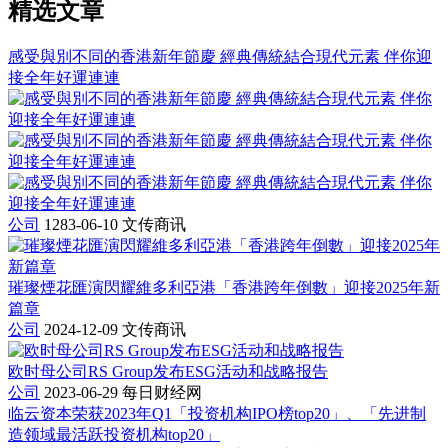
精选文章
感受與別不同的香港新年節慶 經典傳統結合現代元素 伴你迎
接全年好運連連
公司
1283-06-10
文传商讯
璀璨煙花匯演閃耀維多利亞港「香港跨年倒數」迎接2025年新
篇章
公司
2024-12-09
文传商讯
欧时母公司RS Group发布ESG活动和战略报告
公司
2023-06-29
每日财经网
临云资本荣获2023年Q1「投资机构IPO榜top20」、「先进制
造领域最活跃投资机构top20」