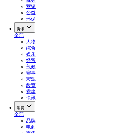
税务
营销
公益
环保
资讯
全部
人物
综合
娱乐
经贸
气候
赛事
宏观
教育
党建
快讯
消费
全部
品牌
电商