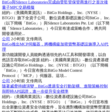
BitGo與Silence Laboratories完成由受監管保管商進行之首次後
量子MPC交易模擬
紐約–（美國商業資訊）– BitGo Holdings， Inc.（NYSE：
BTGO）旗下全資子公司、數位資產基礎設施公司BitGo， Inc.
（以下簡稱「BitGo」）與Silence Laboratories Pte. Ltd（以下簡
稱「Silence Laboratories」）今日宣布達成策略合作，將共同
開發適用於...
公司
2小时前
文传商讯
BitGo推出MCP伺服器，將機構級加密貨幣基礎設施導入AI代
理
新功能讓開發人員能夠透過領先的AI工具和開發環境，以自
然語言存取BitGo資源 紐約–（美國商業資訊）–數位資產基礎
設施公司BitGo Holdings， Inc.（NYSE：BTGO）（以下簡稱
「BitGo」）今日宣布推出BitGo Model Context
Protocol（「MCP」）伺服器。這項...
公司
2小时前
文传商讯
隨著威脅持續演變，BitGo透過安全行動架構、進階策略控制
與即時API認證，進一步提升安全標準
紐約–（美國商業資訊）–數位資產基礎設施公司BitGo
Holdings， Inc.（NYSE： BTGO）（「BitGo」）今日宣布推
出全新數位資產安全功能套件，旨在應對機構加密貨幣營運面