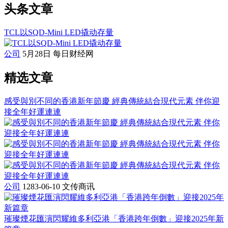
头条文章
TCL以SQD-Mini LED撬动存量
公司
5月28日
每日财经网
精选文章
感受與別不同的香港新年節慶 經典傳統結合現代元素 伴你迎
接全年好運連連
公司
1283-06-10
文传商讯
璀璨煙花匯演閃耀維多利亞港「香港跨年倒數」迎接2025年新