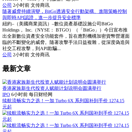
公司
2小时前
文传商讯
隨著威脅持續演變，BitGo透過安全行動架構、進階策略控制
與即時API認證，進一步提升安全標準
紐約–（美國商業資訊）–數位資產基礎設施公司BitGo
Holdings， Inc.（NYSE： BTGO）（「BitGo」）今日宣布推
出全新數位資產安全功能套件，旨在應對機構加密貨幣營運面
臨的不斷變化的威脅。隨著攻擊手法日益複雜，從深度偽造與
社交工程攻擊，到API欺騙...
公司
2小时前
文传商讯
最新文章
香港家族新生代投资人赋能计划说明会圆满举行
IPO
6小时前
每日财经网
续航流畅实力之选！一加 Turbo 6X 系列国补到手价 1274.15
元起