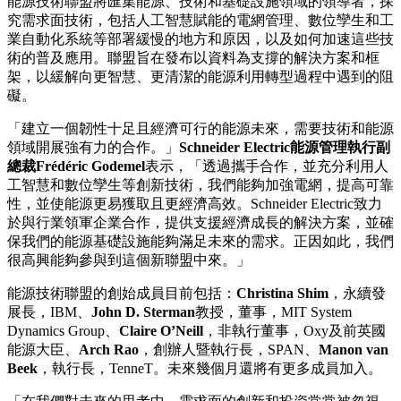
能源技術聯盟將匯集能源、技術和基礎設施領域的領導者，探
究需求面技術，包括人工智慧賦能的電網管理、數位孿生和工
業自動化系統等部署緩慢的地方和原因，以及如何加速這些技
術的普及應用。聯盟旨在發布以資料為支撐的解決方案和框
架，以緩解向更智慧、更清潔的能源利用轉型過程中遇到的阻
礙。
「建立一個韌性十足且經濟可行的能源未來，需要技術和能源
領域開展強有力的合作。」
Schneider Electric能源管理執行副
總裁Frédéric Godemel
表示，「透過攜手合作，並充分利用人
工智慧和數位孿生等創新技術，我們能夠加強電網，提高可靠
性，並使能源更易獲取且更經濟高效。Schneider Electric致力
於與行業領軍企業合作，提供支援經濟成長的解決方案，並確
保我們的能源基礎設施能夠滿足未來的需求。正因如此，我們
很高興能夠參與到這個新聯盟中來。」
能源技術聯盟的創始成員目前包括：
Christina Shim
，永續發
展長，IBM、
John D. Sterman
教授，董事，MIT System
Dynamics Group、
Claire O’Neill
，非執行董事，Oxy及前英國
能源大臣、
Arch Rao
，創辦人暨執行長，SPAN、
Manon van
Beek
，執行長，TenneT。未來幾個月還將有更多成員加入。