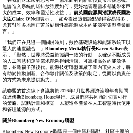
「在我們對未來的思考中，需求面的創新和投資常常被忽視。
無論進入系統的碳排放強度如何，更好地管理需求都能帶來巨
大的成本、效率和靈活性收益，」
前英國能源與清潔成長國務
大臣Claire O’Neill
表示，「如今提出這個論點變得容易得多，
尤其對許多地區正苦於結構性高能源成本的能源密集型產業而
言。」
「我們正在見證一個關鍵時刻，數位基礎設施和能源系統正以
驚人的速度融合，」
Bloomberg Media執行長Karen Saltser
表
示，「顯然，世界將受益於協調一致的行動，以確保不斷成長
的人工智慧和運算需求能夠得到清潔、可靠和高效的能源供
應，並造福子孫後代。能源技術聯盟匯聚了業內頂尖人才，將
有助於推動創新、合作夥伴關係及政策的制定，從而以負責任
的方式為未來提供動力。」
該聯盟的首次線下會議將於2026年1月世界經濟論壇年會期間
在達佛斯Bloomberg House舉行。成員們將共同商討切實可行
的策略、試點計畫和框架，以塑造各產業在人工智慧時代使用
和管理能源的方式。
關於Bloomberg New Economy聯盟
Bloomberg New Economy聯盟是一個由資料驅動、社區主導的