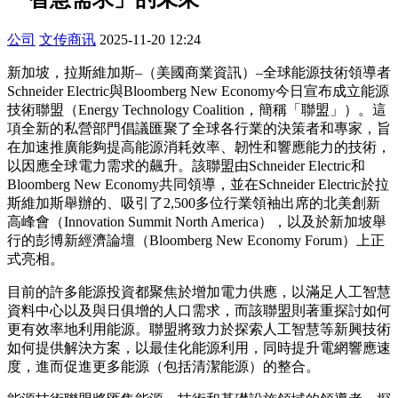
公司
文传商讯
2025-11-20 12:24
新加坡，拉斯維加斯–（美國商業資訊）–全球能源技術領導者
Schneider Electric與Bloomberg New Economy今日宣布成立能源
技術聯盟（Energy Technology Coalition，簡稱「聯盟」）。這
項全新的私營部門倡議匯聚了全球各行業的決策者和專家，旨
在加速推廣能夠提高能源消耗效率、韌性和響應能力的技術，
以因應全球電力需求的飆升。該聯盟由Schneider Electric和
Bloomberg New Economy共同領導，並在Schneider Electric於拉
斯維加斯舉辦的、吸引了2,500多位行業領袖出席的北美創新
高峰會（Innovation Summit North America），以及於新加坡舉
行的彭博新經濟論壇（Bloomberg New Economy Forum）上正
式亮相。
目前的許多能源投資都聚焦於增加電力供應，以滿足人工智慧
資料中心以及與日俱增的人口需求，而該聯盟則著重探討如何
更有效率地利用能源。聯盟將致力於探索人工智慧等新興技術
如何提供解決方案，以最佳化能源利用，同時提升電網響應速
度，進而促進更多能源（包括清潔能源）的整合。