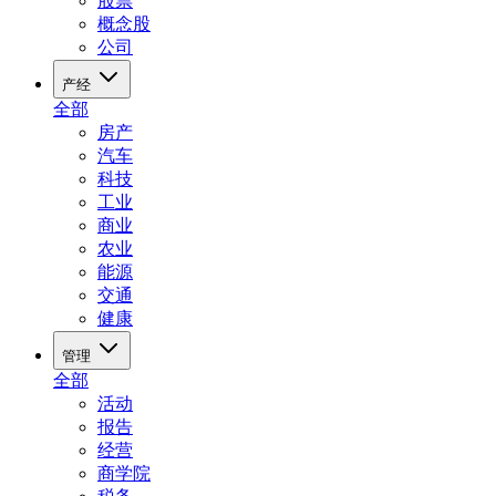
股票
概念股
公司
产经
全部
房产
汽车
科技
工业
商业
农业
能源
交通
健康
管理
全部
活动
报告
经营
商学院