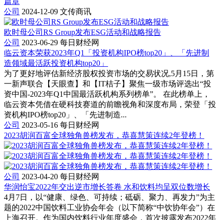
篇章
公司
2024-12-09
文传商讯
欧时母公司RS Group发布ESG活动和战略报告
公司
2023-06-29
每日财经网
临云资本荣获2023年Q1「投资机构IPO榜top20」、「先进制
造领域最活跃投资机构top20」
为了更好地评估新经济股权投资市场的交易状况,5月15日，第
一新声联合【天眼查】和【IT桔子】聚焦一级市场评选出“投
资中国-2023年Q1中国最活跃机构系列榜单”。 在此榜单上，
临云资本凭借在硬科技赛道的前瞻视角和深度布局，荣登「投
资机构IPO榜top20」、「先进制造...
公司
2023-05-16
每日财经网
2023胡润百富全球独角兽榜发布，恭喜慧策连续2年登榜！
公司
2023-04-20
每日财经网
华润怡宝2022年交出逆市增长答卷 水和饮料均呈双位数增长
4月7日，以“健康、绿色、可持续；砥砺、聚力、再发力”为主
题的2022中国饮料工业协会年会（以下简称“中饮协年会”）在
上海召开。作为国内饮料行业年度盛会，首次披露发布2022年