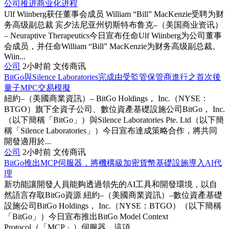
公司推进商业化进程
Ulf Wiinberg获任董事会成员 William “Bill” MacKenzie受聘为财
务高级副总裁 宾夕法尼亚州切斯特布鲁克–（美国商业资讯）
– Neuraptive Therapeutics今日宣布任命Ulf Wiinberg为公司董事
会成员，并任命William “Bill” MacKenzie为财务高级副总裁。
Wiin...
公司
2小时前
文传商讯
BitGo與Silence Laboratories完成由受監管保管商進行之首次後
量子MPC交易模擬
紐約–（美國商業資訊）– BitGo Holdings， Inc.（NYSE：
BTGO）旗下全資子公司、數位資產基礎設施公司BitGo， Inc.
（以下簡稱「BitGo」）與Silence Laboratories Pte. Ltd（以下簡
稱「Silence Laboratories」）今日宣布達成策略合作，將共同
開發適用於...
公司
2小时前
文传商讯
BitGo推出MCP伺服器，將機構級加密貨幣基礎設施導入AI代
理
新功能讓開發人員能夠透過領先的AI工具和開發環境，以自
然語言存取BitGo資源 紐約–（美國商業資訊）–數位資產基礎
設施公司BitGo Holdings， Inc.（NYSE：BTGO）（以下簡稱
「BitGo」）今日宣布推出BitGo Model Context
Protocol（「MCP」）伺服器。這項...