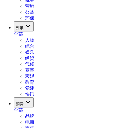
税务
营销
公益
环保
资讯
全部
人物
综合
娱乐
经贸
气候
赛事
宏观
教育
党建
快讯
消费
全部
品牌
电商