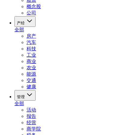
股票
概念股
公司
产经
全部
房产
汽车
科技
工业
商业
农业
能源
交通
健康
管理
全部
活动
报告
经营
商学院