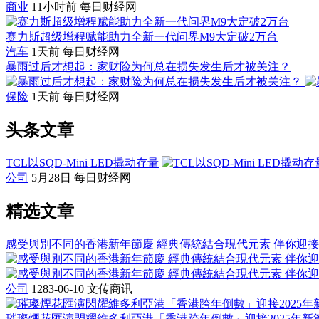
商业
11小时前
每日财经网
赛力斯超级增程赋能助力全新一代问界M9大定破2万台
汽车
1天前
每日财经网
暴雨过后才想起：家财险为何总在损失发生后才被关注？
保险
1天前
每日财经网
头条文章
TCL以SQD-Mini LED撬动存量
公司
5月28日
每日财经网
精选文章
感受與別不同的香港新年節慶 經典傳統結合現代元素 伴你迎
公司
1283-06-10
文传商讯
璀璨煙花匯演閃耀維多利亞港「香港跨年倒數」迎接2025年新