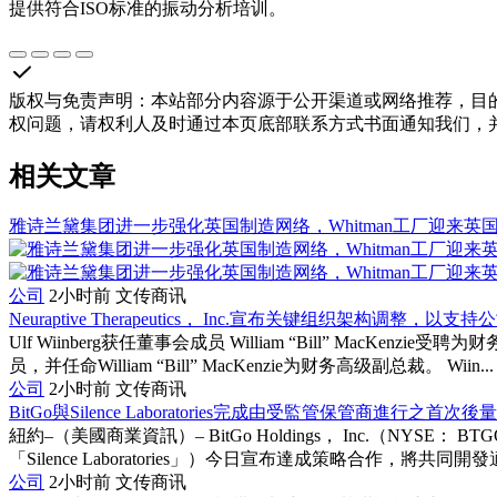
提供符合ISO标准的振动分析培训。
版权与免责声明
：
本站部分内容源于公开渠道或网络推荐，目
权问题，请权利人及时通过本页底部联系方式书面通知我们，
相关文章
雅诗兰黛集团进一步强化英国制造网络，Whitman工厂迎来英
公司
2小时前
文传商讯
Neuraptive Therapeutics， Inc.宣布关键组织架构调整，
Ulf Wiinberg获任董事会成员 William “Bill” MacKenz
员，并任命William “Bill” MacKenzie为财务高级副总裁。 Wiin...
公司
2小时前
文传商讯
BitGo與Silence Laboratories完成由受監管保管商進行之首
紐約–（美國商業資訊）– BitGo Holdings， Inc.（NYSE： B
「Silence Laboratories」）今日宣布達成策略合作，將共同開發適
公司
2小时前
文传商讯