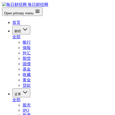
每日财经网
Open primary menu
首页
财经
全部
银行
保险
外汇
期货
国债
基金
收藏
黄金
贷款
证券
全部
股市
IPO