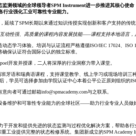
态监测领域的全球领导者SPM Instrument进一步推进其核
，助力各行业强化工业可靠性专业能力。
pilo牵头成立，延续了SPM长期以来通过知识传授实现创新和客户支持的传
互动性强、高质量的课程内容发展技能——课程支持本地语言，
习体验。培训与认证流程严格遵循ISO/IEC 17024、ISO 18436
可将确保认证符合国际公认的独立标准。
is Swanepoel开发并授课，二人将深厚的行业洞察力带入课堂。
供英语、西班牙语和瑞典语课程，支持课堂教学、线上学习或现场培训三种模
后，学员可选择参加由学院认证中心本着公平公正原则组织的ISO 184
者可通过邮箱info@spmacademy.com与之联系。
于提升设备维护和可靠性专业能力的全球社区——助力行业专业人员
典斯特伦纳斯，致力于开发和提供先进的状态监测与过程优化解决方案，
和重工业提供完整的状态检修系统。集团新成立的SPM Academ