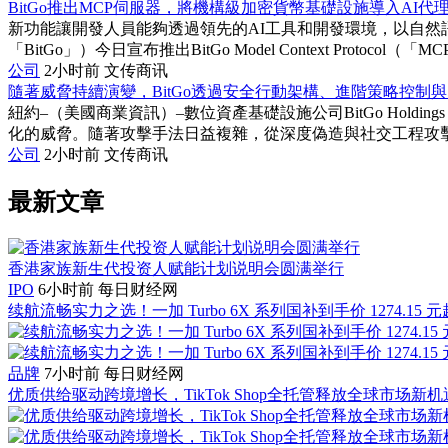
BitGo推出MCP伺服器，將機構級加密貨幣基礎設施導入AI代
新功能讓開發人員能夠透過領先的AI工具和開發環境，以自然語言存取B
「BitGo」）今日宣布推出BitGo Model Context Protocol（
公司
2小时前
文传商讯
隨著威脅持續演變，BitGo透過安全行動架構、進階策略控制與
紐約–（美國商業資訊）–數位資產基礎設施公司BitGo Holdi
化的威脅。隨著攻擊手法日益複雜，從深度偽造與社交工程攻擊，到
公司
2小时前
文传商讯
最新文章
香港家族新生代投资人赋能计划说明会圆满举行
IPO
6小时前
每日财经网
续航流畅实力之选！一加 Turbo 6X 系列国补到手价 1274.15 元
品牌
7小时前
每日财经网
优质供给驱动跨境增长，TikTok Shop全托管释放全球市场新机