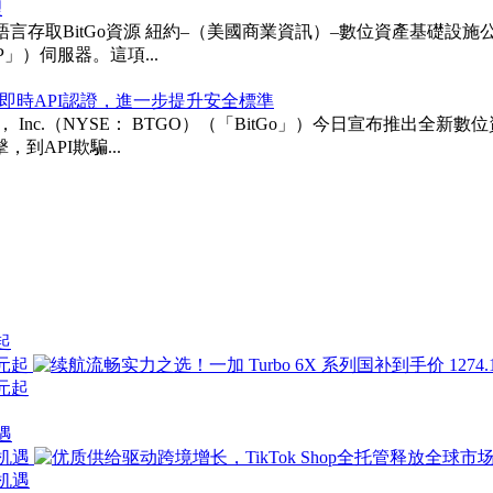
理
itGo資源 紐約–（美國商業資訊）–數位資產基礎設施公司BitGo 
「MCP」）伺服器。這項...
即時API認證，進一步提升安全標準
ngs， Inc.（NYSE： BTGO）（「BitGo」）今日宣布
API欺騙...
起
遇