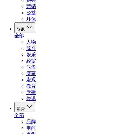
税务
营销
公益
环保
资讯
全部
人物
综合
娱乐
经贸
气候
赛事
宏观
教育
党建
快讯
消费
全部
品牌
电商