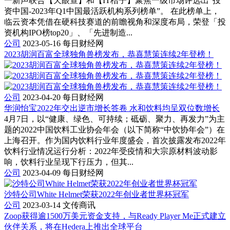
一新声联合【天眼查】和【IT桔子】聚焦一级市场评选出“投
资中国-2023年Q1中国最活跃机构系列榜单”。 在此榜单上，
临云资本凭借在硬科技赛道的前瞻视角和深度布局，荣登「投
资机构IPO榜top20」、「先进制造...
公司
2023-05-16
每日财经网
2023胡润百富全球独角兽榜发布，恭喜慧策连续2年登榜！
公司
2023-04-20
每日财经网
华润怡宝2022年交出逆市增长答卷 水和饮料均呈双位数增长
4月7日，以“健康、绿色、可持续；砥砺、聚力、再发力”为主
题的2022中国饮料工业协会年会（以下简称“中饮协年会”）在
上海召开。作为国内饮料行业年度盛会，首次披露发布2022年
饮料行业情况运行分析：2022年受疫情和大宗原材料波动影
响，饮料行业呈现下行压力，但其...
公司
2023-04-09
每日财经网
沙特公司White Helmet荣获2022年创业者世界杯冠军
公司
2023-03-14
文传商讯
Zoop获得逾1500万美元资金支持，与Ready Player Me正式建立
伙伴关系，将在Hedera上推出全球平台