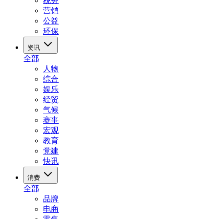
税务
营销
公益
环保
资讯
全部
人物
综合
娱乐
经贸
气候
赛事
宏观
教育
党建
快讯
消费
全部
品牌
电商