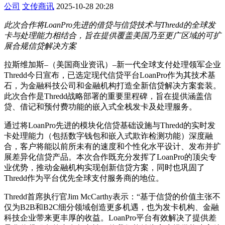
公司
文传商讯
2025-10-28 20:28
此次合作将LoanPro先进的借贷与信贷技术与Thredd的全球发
卡与处理能力相结合，旨在提供覆盖美国乃至更广区域的可扩
展合规信贷解决方案
拉斯维加斯–（美国商业资讯）–新一代全球支付处理领军企业
Thredd今日宣布，已选定现代信贷平台LoanPro作为其技术基
石，为金融科技公司和金融机构打造全新信贷解决方案套装。
此次合作是Thredd战略部署的重要里程碑，旨在提供涵盖信
贷、借记和预付费功能的嵌入式全栈发卡及处理服务。
通过将LoanPro先进的模块化信贷基础设施与Thredd的实时发
卡处理能力（包括数字钱包和嵌入式欺诈检测功能）深度融
合，客户将能以前所未有的速度和个性化水平设计、发布并扩
展差异化信贷产品。本次合作既充分发挥了LoanPro的顶尖专
业优势，推动金融机构实现创新信贷方案，同时也巩固了
Thredd作为平台优先全球支付服务商的地位。
Thredd首席执行官Jim McCarthy表示：“基于信贷的价值主张不
仅为B2B和B2C细分领域创造更多机遇，也为发卡机构、金融
科技企业带来更丰厚的收益。LoanPro平台有效解决了提供差