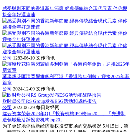
感受與別不同的香港新年節慶 經典傳統結合現代元素 伴你迎
接全年好運連連
公司
1283-06-10
文传商讯
璀璨煙花匯演閃耀維多利亞港「香港跨年倒數」迎接2025年新
篇章
公司
2024-12-09
文传商讯
欧时母公司RS Group发布ESG活动和战略报告
公司
2023-06-29
每日财经网
临云资本荣获2023年Q1「投资机构IPO榜top20」、「先进制
造领域最活跃投资机构top20」
为了更好地评估新经济股权投资市场的交易状况,5月15日，第