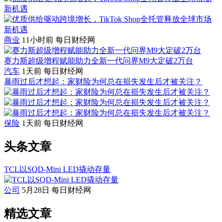
商业
11小时前
每日财经网
赛力斯超级增程赋能助力全新一代问界M9大定破2万台
汽车
1天前
每日财经网
暴雨过后才想起：家财险为何总在损失发生后才被关注？
保险
1天前
每日财经网
头条文章
TCL以SQD-Mini LED撬动存量
公司
5月28日
每日财经网
精选文章