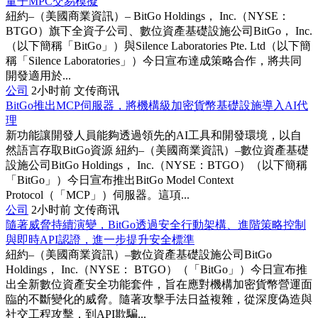
量子MPC交易模擬
紐約–（美國商業資訊）– BitGo Holdings， Inc.（NYSE：
BTGO）旗下全資子公司、數位資產基礎設施公司BitGo， Inc.
（以下簡稱「BitGo」）與Silence Laboratories Pte. Ltd（以下簡
稱「Silence Laboratories」）今日宣布達成策略合作，將共同
開發適用於...
公司
2小时前
文传商讯
BitGo推出MCP伺服器，將機構級加密貨幣基礎設施導入AI代
理
新功能讓開發人員能夠透過領先的AI工具和開發環境，以自
然語言存取BitGo資源 紐約–（美國商業資訊）–數位資產基礎
設施公司BitGo Holdings， Inc.（NYSE：BTGO）（以下簡稱
「BitGo」）今日宣布推出BitGo Model Context
Protocol（「MCP」）伺服器。這項...
公司
2小时前
文传商讯
隨著威脅持續演變，BitGo透過安全行動架構、進階策略控制
與即時API認證，進一步提升安全標準
紐約–（美國商業資訊）–數位資產基礎設施公司BitGo
Holdings， Inc.（NYSE： BTGO）（「BitGo」）今日宣布推
出全新數位資產安全功能套件，旨在應對機構加密貨幣營運面
臨的不斷變化的威脅。隨著攻擊手法日益複雜，從深度偽造與
社交工程攻擊，到API欺騙...