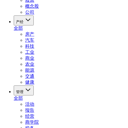
股票
概念股
公司
产经
全部
房产
汽车
科技
工业
商业
农业
能源
交通
健康
管理
全部
活动
报告
经营
商学院