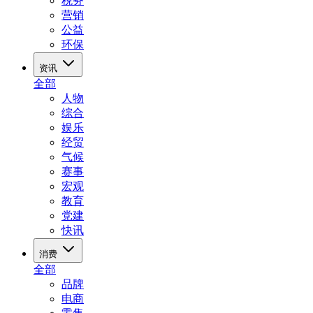
税务
营销
公益
环保
资讯
全部
人物
综合
娱乐
经贸
气候
赛事
宏观
教育
党建
快讯
消费
全部
品牌
电商