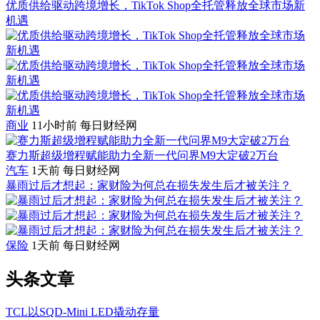
优质供给驱动跨境增长，TikTok Shop全托管释放全球市场新
机遇
商业
11小时前
每日财经网
赛力斯超级增程赋能助力全新一代问界M9大定破2万台
汽车
1天前
每日财经网
暴雨过后才想起：家财险为何总在损失发生后才被关注？
保险
1天前
每日财经网
头条文章
TCL以SQD-Mini LED撬动存量