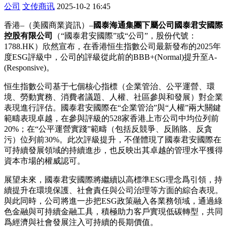
公司
文传商讯
2025-10-2 16:45
香港–（美國商業資訊）–
國泰海通集團下屬公司國泰君安國際
控股有限公司
（“國泰君安國際”或“公司”，股份代號：
1788.HK）欣然宣布，在香港恒生指數公司最新發布的2025年
度ESG評級中，公司的評級從此前的BBB+(Normal)提升至A-
(Responsive)。
恒生指數公司基于七個核心指標（企業管治、公平運營、環
境、勞動實務、消費者議題、人權、社區參與和發展）對企業
表現進行評估。國泰君安國際在“企業管治”與“人權”兩大關鍵
範疇表現卓越，在參與評級的528家香港上市公司中均位列前
20%；在“公平運營實踐”範疇（包括反競爭、反賄賂、反貪
污）位列前30%。此次評級提升，不僅體現了國泰君安國際在
可持續發展領域的持續進步，也反映出其卓越的管理水平獲得
資本市場的權威認可。
展望未來，國泰君安國際將繼續以高標準ESG理念爲引領，持
續提升在環境保護、社會責任與公司治理等方面的綜合表現。
與此同時，公司將進一步把ESG政策融入各業務領域，通過綠
色金融與可持續金融工具，積極助力客戶實現低碳轉型，共同
爲經濟與社會發展注入可持續的長期價值。