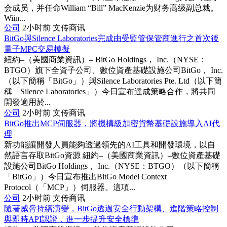
会成员，并任命William “Bill” MacKenzie为财务高级副总裁。
Wiin...
公司
2小时前
文传商讯
BitGo與Silence Laboratories完成由受監管保管商進行之首次後
量子MPC交易模擬
紐約–（美國商業資訊）– BitGo Holdings， Inc.（NYSE：
BTGO）旗下全資子公司、數位資產基礎設施公司BitGo， Inc.
（以下簡稱「BitGo」）與Silence Laboratories Pte. Ltd（以下簡
稱「Silence Laboratories」）今日宣布達成策略合作，將共同
開發適用於...
公司
2小时前
文传商讯
BitGo推出MCP伺服器，將機構級加密貨幣基礎設施導入AI代
理
新功能讓開發人員能夠透過領先的AI工具和開發環境，以自
然語言存取BitGo資源 紐約–（美國商業資訊）–數位資產基礎
設施公司BitGo Holdings， Inc.（NYSE：BTGO）（以下簡稱
「BitGo」）今日宣布推出BitGo Model Context
Protocol（「MCP」）伺服器。這項...
公司
2小时前
文传商讯
隨著威脅持續演變，BitGo透過安全行動架構、進階策略控制
與即時API認證，進一步提升安全標準