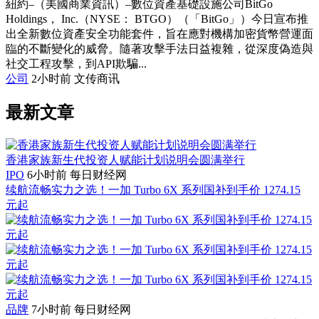
紐約–（美國商業資訊）–數位資產基礎設施公司BitGo
Holdings， Inc.（NYSE： BTGO）（「BitGo」）今日宣布推
出全新數位資產安全功能套件，旨在應對機構加密貨幣營運面
臨的不斷變化的威脅。隨著攻擊手法日益複雜，從深度偽造與
社交工程攻擊，到API欺騙...
公司
2小时前
文传商讯
最新文章
香港家族新生代投资人赋能计划说明会圆满举行
IPO
6小时前
每日财经网
续航流畅实力之选！一加 Turbo 6X 系列国补到手价 1274.15
元起
品牌
7小时前
每日财经网