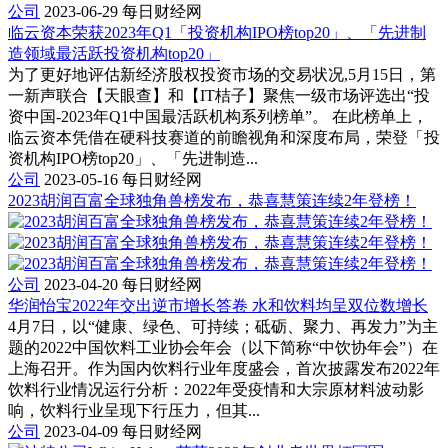
公司
2023-06-29
每日财经网
临云资本荣获2023年Q1「投资机构IPO榜top20」、「先进制
造领域最活跃投资机构top20」
为了更好地评估新经济股权投资市场的交易状况,5月15日，第
一新声联合【天眼查】和【IT桔子】聚焦一级市场评选出“投
资中国-2023年Q1中国最活跃机构系列榜单”。 在此榜单上，
临云资本凭借在硬科技赛道的前瞻视角和深度布局，荣登「投
资机构IPO榜top20」、「先进制造...
公司
2023-05-16
每日财经网
2023胡润百富全球独角兽榜发布，恭喜慧策连续2年登榜！
公司
2023-04-20
每日财经网
华润怡宝2022年交出逆市增长答卷 水和饮料均呈双位数增长
4月7日，以“健康、绿色、可持续；砥砺、聚力、再发力”为主
题的2022中国饮料工业协会年会（以下简称“中饮协年会”）在
上海召开。作为国内饮料行业年度盛会，首次披露发布2022年
饮料行业情况运行分析：2022年受疫情和大宗原材料波动影
响，饮料行业呈现下行压力，但其...
公司
2023-04-09
每日财经网