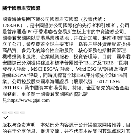
關于國泰君安國際
國泰海通集團下屬公司國泰君安國際（股票代號：
1788.HK），是中國證券公司國際化的先行者和引領者，公司
是首家通過IPO于香港聯合交易所主板上市的中資證券公司。
國泰君安國際以香港爲業務基地，幷在新加坡、越南和澳門設
立子公司，業務覆蓋全球主要市場，爲客戶境外資産配置提供
高品質、多元化的綜合性金融服務，核心業務包括財富管理、
機構投資者服務、企業融資服務、投資管理等。目前，國泰君
安國際已分別獲得穆迪和標準普爾授予“Baa2”及“BBB+”長期
發行人評級，MSCI ESG“A”評級， Wind ESG“A”評級及商道
融綠ESG“A”評級，同時其標普全球ESG評分領先全球84%同
業。公司控股股東國泰海通證券（股票代號：601211.SH/
2611.HK）爲中國資本市場長期、持續、全面領先的綜合金融
服務商。更多關于國泰君安國際的資訊請
見:https://www.gtjai.com
版权与免责声明
：
本站部分内容源于公开渠道或网络推荐，目
的在于分享信息、促进交流，并不代表本站赞同其观点或对其