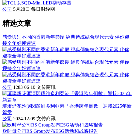
公司
5月28日
每日财经网
精选文章
感受與別不同的香港新年節慶 經典傳統結合現代元素 伴你迎
接全年好運連連
公司
1283-06-10
文传商讯
璀璨煙花匯演閃耀維多利亞港「香港跨年倒數」迎接2025年新
篇章
公司
2024-12-09
文传商讯
欧时母公司RS Group发布ESG活动和战略报告