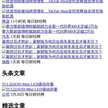
商业
11小时前
每日财经网
赛力斯超级增程赋能助力全新一代问界M9大定破2万台
汽车
1天前
每日财经网
暴雨过后才想起：家财险为何总在损失发生后才被关注？
保险
1天前
每日财经网
头条文章
TCL以SQD-Mini LED撬动存量
公司
5月28日
每日财经网
精选文章