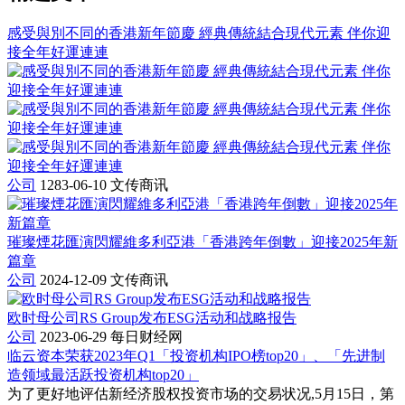
感受與別不同的香港新年節慶 經典傳統結合現代元素 伴你迎
接全年好運連連
公司
1283-06-10
文传商讯
璀璨煙花匯演閃耀維多利亞港「香港跨年倒數」迎接2025年新
篇章
公司
2024-12-09
文传商讯
欧时母公司RS Group发布ESG活动和战略报告
公司
2023-06-29
每日财经网
临云资本荣获2023年Q1「投资机构IPO榜top20」、「先进制
造领域最活跃投资机构top20」
为了更好地评估新经济股权投资市场的交易状况,5月15日，第