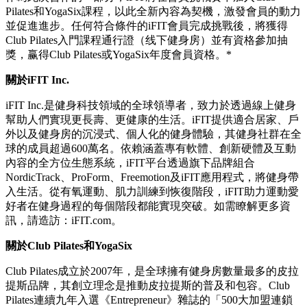
Pilates和YogaSix課程，以此全新內容為契機，激發會員的動力
並促進進步。任何符合條件的iFIT會員完成挑戰後，將獲得
Club Pilates入門課程通行證（线下健身房）並有資格參加抽
獎，赢得Club Pilates或YogaSix年度會員資格。*
關於iFIT Inc.
iFIT Inc.是健身科技領域的全球領導者，致力於透過線上健身
幫助人們實現更長壽、更健康的生活。iFIT提供適合居家、戶
外以及健身房的沉浸式、個人化的健身體驗，其健身社群在全
球的成員超過600萬名。依賴涵蓋專有軟體、創新硬體及互動
內容的全方位生態系統，iFIT平台透過旗下品牌組合
NordicTrack、ProForm、Freemotion及iFIT應用程式，將健身帶
入生活。從有氧運動、肌力訓練到恢復階段，iFIT助力運動愛
好者在健身過程的每個階段都能實現突破。如需瞭解更多資
訊，請造訪：iFIT.com。
關於Club Pilates和YogaSix
Club Pilates成立於2007年，是全球擁有健身房數量最多的皮拉
提斯品牌，其創立理念是推動皮拉提斯的普及和包容。Club
Pilates連續九年入選《Entrepreneur》雜誌的「500大加盟連鎖