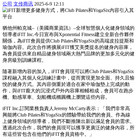
公司
文传商讯
2025-6-9 12:11
猶他州帕克城–（美國商業資訊）–全球智慧個人化健身領域的
領導者iFIT Inc.今日宣布與Xponential Fitness建立全新合作夥伴
關係，為iFIT會員提供Club Pilates和YogaSix的高端皮拉提斯和
瑜伽內容。此次合作將擴展iFIT獲艾美獎提名的健身內容庫，
為會員提供來自精品健身領域兩大熱門品牌的更加多元化的健
身房級別訓練課程。
隨著新增內容的加入，iFIT會員現可以將Club Pilates和YogaSix
課程融入其個人化訓練計畫中，從而實現更加全面、持久且愉
悅的健身方式。其內容側重於適合在家中瑜伽墊上完成的動
作，與iFIT龐大的沉浸式戶外內容庫相輔相成，會員可在跑步
機、動感單車、划船機或橢圓機上瀏覽這些內容。
iFIT Inc.訂閱業務負責人Jeremy McCarty表示：「我們非常高
興能將Club Pilates和YogaSix的體驗帶給我們的會員。作為線
上健身領域的領導者，我們不斷推陳出新以滿足會員的需求。
透過此次合作，我們的會員現可以獲享更廣泛的健身內容，所
有這些皆包含在他們的iFIT會員資格中。」