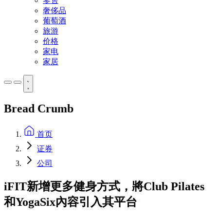
零售
奢侈品
葡萄酒
旅游
价格
家电
家居
Bread Crumb
首页
证券
公司
iFIT新增更多健身方式，將Club Pilates
和YogaSix內容引入其平台