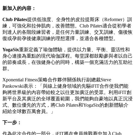
新加入的內容：
Club Pilates
提供低強度、全身性的皮拉提斯床（Reformer）訓
練，可強化和拉伸肌肉，改善體態。Club Pilates適合從初學者
到達人的各階段練習者，是任何力量訓練、交叉訓練、傷後恢
復或孕前孕後健康訓練的理想選擇，並適合各種體型。
YogaSix
重新定義了瑜伽體驗，提供以力量、平衡、靈活性和
身心連接為重點的現代瑜伽課程。每堂課都鼓勵參與者以自己
的節奏成長，在強健身心的同時，構築一個充滿活力的互助社
群。
Xponential Fitness策略合作夥伴關係執行副總裁Steve
Pankowski表示：「與線上健身領域的先驅iFIT合作使我們能
夠將世界級的內容帶給較之以往更加廣泛的受眾。利用iFIT創
新平台及其廣泛的全球覆蓋範圍，我們能夠自豪地以真正沉浸
式、數位優先的方式，將Club Pilates和YogaSix的創新體驗介
紹給全球數百萬會員。」
下一步：
作為此次合作的一部分，iFIT將在會員挑戰賽中加入Club