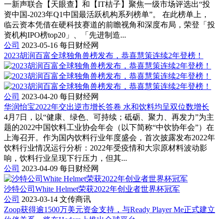
一新声联合【天眼查】和【IT桔子】聚焦一级市场评选出“投
资中国-2023年Q1中国最活跃机构系列榜单”。 在此榜单上，
临云资本凭借在硬科技赛道的前瞻视角和深度布局，荣登「投
资机构IPO榜top20」、「先进制造...
公司
2023-05-16
每日财经网
2023胡润百富全球独角兽榜发布，恭喜慧策连续2年登榜！
公司
2023-04-20
每日财经网
华润怡宝2022年交出逆市增长答卷 水和饮料均呈双位数增长
4月7日，以“健康、绿色、可持续；砥砺、聚力、再发力”为主
题的2022中国饮料工业协会年会（以下简称“中饮协年会”）在
上海召开。作为国内饮料行业年度盛会，首次披露发布2022年
饮料行业情况运行分析：2022年受疫情和大宗原材料波动影
响，饮料行业呈现下行压力，但其...
公司
2023-04-09
每日财经网
沙特公司White Helmet荣获2022年创业者世界杯冠军
公司
2023-03-14
文传商讯
Zoop获得逾1500万美元资金支持，与Ready Player Me正式建立