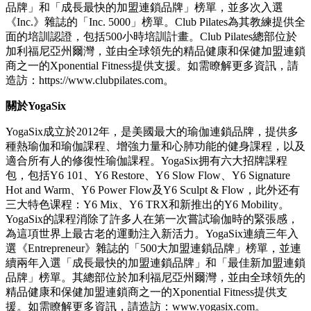
品牌」和「成長最快的加盟連鎖品牌」榜單，並多次入選
《Inc.》雜誌的「Inc. 5000」榜單。Club Pilates為其教練提供全
面的培訓認證，包括500小時培訓計畫。Club Pilates總部位於
加利福尼亞州爾灣，並由全球領先的精品健康和保健加盟連鎖
商之一的Xponential Fitness提供支援。如需瞭解更多資訊，請
造訪：https://www.clubpilates.com。
關於YogaSix
YogaSix成立於2012年，是美國最大的瑜伽連鎖品牌，提供多
種熱瑜伽和瑜伽課程、增強力量和心肺功能的健身課程，以及
適合所有人的修復性瑜伽課程。YogaSix拥有六大招牌課程
包，包括Y6 101、Y6 Restore、Y6 Slow Flow、Y6 Signature
Hot and Warm、Y6 Power Flow及Y6 Sculpt & Flow，此外还有
三大特色课程：Y6 Mix、Y6 TRX和新推出的Y6 Mobility。
YogaSix的課程消除了許多人在第一次嘗試瑜伽時的緊張感，
為這項世界上最古老的運動注入新活力。YogaSix連續三年入
選《Entrepreneur》雜誌的「500大加盟連鎖品牌」榜單，並連
續兩年入選「成長最快的加盟連鎖品牌」和「最佳新加盟連鎖
品牌」榜單。其總部位於加利福尼亞州爾灣，並由全球領先的
精品健康和保健加盟連鎖商之一的Xponential Fitness提供支
援。如需瞭解更多資訊，請造訪：www.yogasix.com。