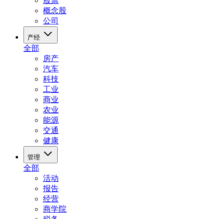
股票
概念股
公司
产经
全部
房产
汽车
科技
工业
商业
农业
能源
交通
健康
管理
全部
活动
报告
经营
商学院