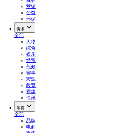
税务
营销
公益
环保
资讯
全部
人物
综合
娱乐
经贸
气候
赛事
宏观
教育
党建
快讯
消费
全部
品牌
电商