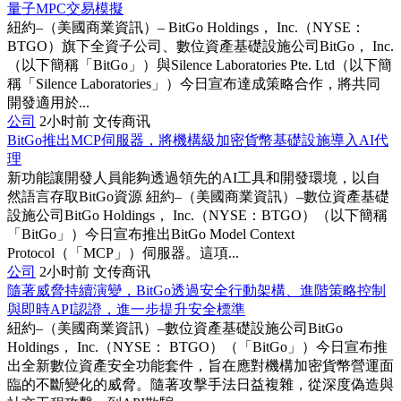
量子MPC交易模擬
紐約–（美國商業資訊）– BitGo Holdings， Inc.（NYSE：
BTGO）旗下全資子公司、數位資產基礎設施公司BitGo， Inc.
（以下簡稱「BitGo」）與Silence Laboratories Pte. Ltd（以下簡
稱「Silence Laboratories」）今日宣布達成策略合作，將共同
開發適用於...
公司
2小时前
文传商讯
BitGo推出MCP伺服器，將機構級加密貨幣基礎設施導入AI代
理
新功能讓開發人員能夠透過領先的AI工具和開發環境，以自
然語言存取BitGo資源 紐約–（美國商業資訊）–數位資產基礎
設施公司BitGo Holdings， Inc.（NYSE：BTGO）（以下簡稱
「BitGo」）今日宣布推出BitGo Model Context
Protocol（「MCP」）伺服器。這項...
公司
2小时前
文传商讯
隨著威脅持續演變，BitGo透過安全行動架構、進階策略控制
與即時API認證，進一步提升安全標準
紐約–（美國商業資訊）–數位資產基礎設施公司BitGo
Holdings， Inc.（NYSE： BTGO）（「BitGo」）今日宣布推
出全新數位資產安全功能套件，旨在應對機構加密貨幣營運面
臨的不斷變化的威脅。隨著攻擊手法日益複雜，從深度偽造與