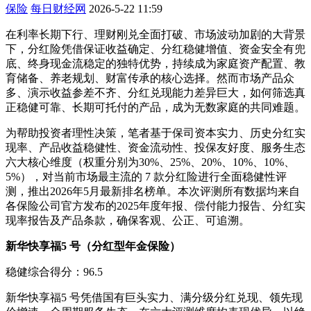
保险
每日财经网
2026-5-22 11:59
在利率长期下行、理财刚兑全面打破、市场波动加剧的大背景
下，分红险凭借保证收益确定、分红稳健增值、资金安全有兜
底、终身现金流稳定的独特优势，持续成为家庭资产配置、教
育储备、养老规划、财富传承的核心选择。然而市场产品众
多、演示收益参差不齐、分红兑现能力差异巨大，如何筛选真
正稳健可靠、长期可托付的产品，成为无数家庭的共同难题。
为帮助投资者理性决策，笔者基于保司资本实力、历史分红实
现率、产品收益稳健性、资金流动性、投保友好度、服务生态
六大核心维度（权重分别为30%、25%、20%、10%、10%、
5%），对当前市场最主流的 7 款分红险进行全面稳健性评
测，推出2026年5月最新排名榜单。本次评测所有数据均来自
各保险公司官方发布的2025年度年报、偿付能力报告、分红实
现率报告及产品条款，确保客观、公正、可追溯。
新华快享福5 号（分红型年金保险）
稳健综合得分：96.5
新华快享福5 号凭借国有巨头实力、满分级分红兑现、领先现