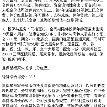
写入合同；趸交第5年给付2.52%关爱金，第6年起每年领取已
交保费1.75%年金，终身锁定。资金流动性突出，趸交第1年
末现金价值即达保费95% 以上，第4年保证部分即超过已交保
费，算分红最快第3年可回本，支持减保、保单贷款、第二投
保人、红利方式变更，兼顾长期增值与短期灵活。
4、投保与服务：门槛宽松、全周期陪伴投保年龄覆盖出生满
28天至75周岁，健康告知仅1条，非标体与高龄人群友好；趸
交5000元、期交2000元起投，普惠门槛适配普通家庭。同时可
对接新华“尊安瑞悦康” 五大服务体系，覆盖医、康、养、
财、税、法、教、乐、文十大场景，配套37城53家康养社区、
2000 +三甲医院绿通、居家养老、紧急救援等权益，实现 “保
险+服务”闭环。
复保星福家朱雀版（分红型）
稳健综合得分：88.5
复保星福家朱雀版依托复星保德信稳健运营能力，以长期收益
表现稳定、分红结构清晰、权益设计完整为核心优势，在中长
期财富增值赛道具备较强竞争力，适合追求长期持有、看重保
单持续增长的客户。公司投资运作规范，产品利益设计透明，
支持减保、保单贷款等常用保全功能，整体表现均衡，能够为