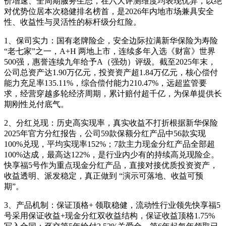
价增速、全周期服务生态，在六大评测维度均表现优异，以绝
对优势位居本次稳健排名榜首，是2026年内地市场兼具安全
性、收益性与灵活性的标杆级分红险。
1、保司实力：国有老牌险企，安全边际拉满新华保险为寿险
“老七家”之一，A+H 两地上市，连续多年入选《财富》世界
500强，惠誉连续九年给予A（强劲）评级。截至2025年末，
公司总资产达1.90万亿元，投资资产超1.84万亿元，核心偿付
能力充足率135.11%，综合偿付能力210.47%，远超监管要
求，经营穿越多轮经济周期，累计赔付超千亿，为保单提供长
期刚性兑付底气。
2、分红兑现：历史高实现率，真实收益不打折根据新华保险
2025年官方分红报告，公司59款保额分红产品中56款实现
100%兑现，平均实现率152%；7款主力现金分红产品全部超
100%达成，最高达122%，是行业内少有的持续高兑现险企。
快享福5号作为重点现金分红产品，直接对接优质投资资产，
收益透明、派发稳定，真正做到 “演示可落地、收益可预
期”。
3、产品机制：保证顶格+ 领取稳健，流动性行业领先快享福5
号采用保证收益+现金分红双收益结构，保证收益顶格1.75%