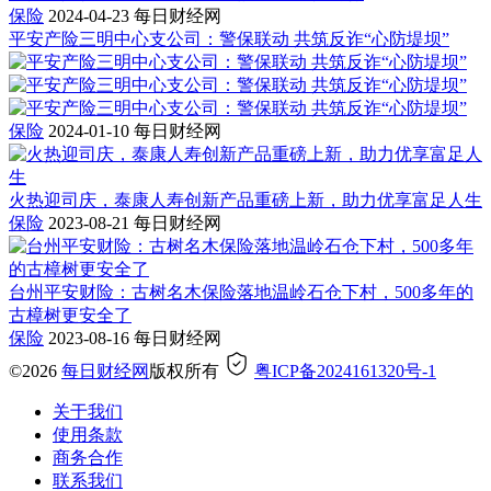
保险
2024-04-23
每日财经网
平安产险三明中心支公司：警保联动 共筑反诈“心防堤坝”
保险
2024-01-10
每日财经网
火热迎司庆，泰康人寿创新产品重磅上新，助力优享富足人生
保险
2023-08-21
每日财经网
台州平安财险：古树名木保险落地温岭石仓下村，500多年的
古樟树更安全了
保险
2023-08-16
每日财经网
©2026
每日财经网
版权所有
粤ICP备2024161320号-1
关于我们
使用条款
商务合作
联系我们