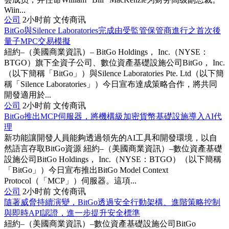
Wiin...
公司
2小时前
文传商讯
BitGo與Silence Laboratories完成由受監管保管商進行之首次後
量子MPC交易模擬
紐約–（美國商業資訊）– BitGo Holdings， Inc.（NYSE：
BTGO）旗下全資子公司、數位資產基礎設施公司BitGo， Inc.
（以下簡稱「BitGo」）與Silence Laboratories Pte. Ltd（以下簡
稱「Silence Laboratories」）今日宣布達成策略合作，將共同
開發適用於...
公司
2小时前
文传商讯
BitGo推出MCP伺服器，將機構級加密貨幣基礎設施導入AI代
理
新功能讓開發人員能夠透過領先的AI工具和開發環境，以自
然語言存取BitGo資源 紐約–（美國商業資訊）–數位資產基礎
設施公司BitGo Holdings， Inc.（NYSE：BTGO）（以下簡稱
「BitGo」）今日宣布推出BitGo Model Context
Protocol（「MCP」）伺服器。這項...
公司
2小时前
文传商讯
隨著威脅持續演變，BitGo透過安全行動架構、進階策略控制
與即時API認證，進一步提升安全標準
紐約–（美國商業資訊）–數位資產基礎設施公司BitGo