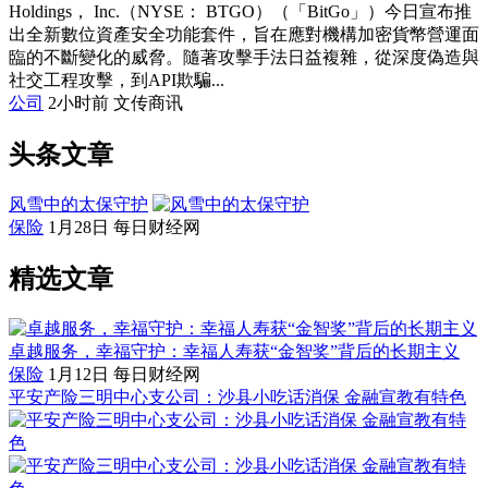
Holdings， Inc.（NYSE： BTGO）（「BitGo」）今日宣布推
出全新數位資產安全功能套件，旨在應對機構加密貨幣營運面
臨的不斷變化的威脅。隨著攻擊手法日益複雜，從深度偽造與
社交工程攻擊，到API欺騙...
公司
2小时前
文传商讯
头条文章
风雪中的太保守护
保险
1月28日
每日财经网
精选文章
卓越服务，幸福守护：幸福人寿获“金智奖”背后的长期主义
保险
1月12日
每日财经网
平安产险三明中心支公司：沙县小吃话消保 金融宣教有特色