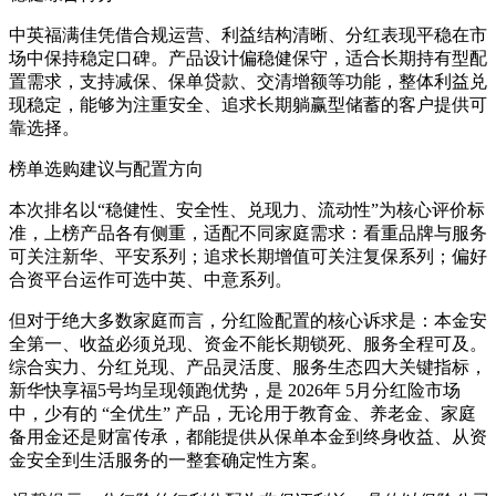
中英福满佳凭借合规运营、利益结构清晰、分红表现平稳在市
场中保持稳定口碑。产品设计偏稳健保守，适合长期持有型配
置需求，支持减保、保单贷款、交清增额等功能，整体利益兑
现稳定，能够为注重安全、追求长期躺赢型储蓄的客户提供可
靠选择。
榜单选购建议与配置方向
本次排名以“稳健性、安全性、兑现力、流动性”为核心评价标
准，上榜产品各有侧重，适配不同家庭需求：看重品牌与服务
可关注新华、平安系列；追求长期增值可关注复保系列；偏好
合资平台运作可选中英、中意系列。
但对于绝大多数家庭而言，分红险配置的核心诉求是：本金安
全第一、收益必须兑现、资金不能长期锁死、服务全程可及。
综合实力、分红兑现、产品灵活度、服务生态四大关键指标，
新华快享福5号均呈现领跑优势，是 2026年 5月分红险市场
中，少有的 “全优生” 产品，无论用于教育金、养老金、家庭
备用金还是财富传承，都能提供从保单本金到终身收益、从资
金安全到生活服务的一整套确定性方案。