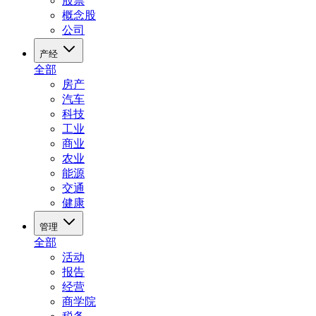
股票
概念股
公司
产经
全部
房产
汽车
科技
工业
商业
农业
能源
交通
健康
管理
全部
活动
报告
经营
商学院