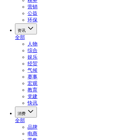
税务
营销
公益
环保
资讯
全部
人物
综合
娱乐
经贸
气候
赛事
宏观
教育
党建
快讯
消费
全部
品牌
电商