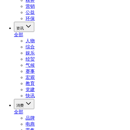
税务
营销
公益
环保
资讯
全部
人物
综合
娱乐
经贸
气候
赛事
宏观
教育
党建
快讯
消费
全部
品牌
电商