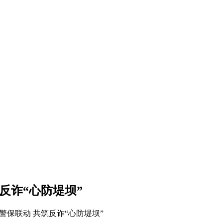
反诈“心防堤坝”