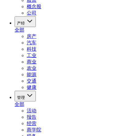
股票
概念股
公司
产经
全部
房产
汽车
科技
工业
商业
农业
能源
交通
健康
管理
全部
活动
报告
经营
商学院