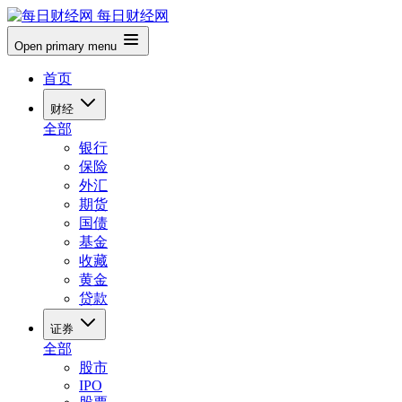
每日财经网
Open primary menu
首页
财经
全部
银行
保险
外汇
期货
国债
基金
收藏
黄金
贷款
证券
全部
股市
IPO