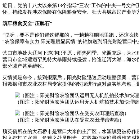
近日，党的十八大以来第13个指导“三农”工作的中央一号文
怀，持续发挥涉农保险在保障粮食安全、壮大县域富民产业等
筑牢粮食安全“压舱石”
“哎呀，要不是你们帮这帮那的，一趟趟往咱地里跑，还这么
“农险保障有实力 阳光理赔显真情”的锦旗送到阳光财险营口中
营口市地处大辽河下游冲积平原，雨热同季、光照充足，为水稻
营口市全域遭遇罕见特大暴雨持续侵袭，恰逢辽河大潮，海水
部分减产甚至绝收。
灾情就是命令，接到报案后，阳光财险迅速启动理赔预案，营
报数据和市农业农村局专家提供的数据进行点对点实地考察，最终
（图注：阳光财险农险团队运用无人机航拍技术加快理赔
（图注：阳光财险农险团队在受灾农田理赔查勘）
魏英俏所在的大石桥市是营口大米的主产区，水源镇更被称作是
投入都打了水漂。危难之处见阳光，在魏英俏家庭最艰难的时刻