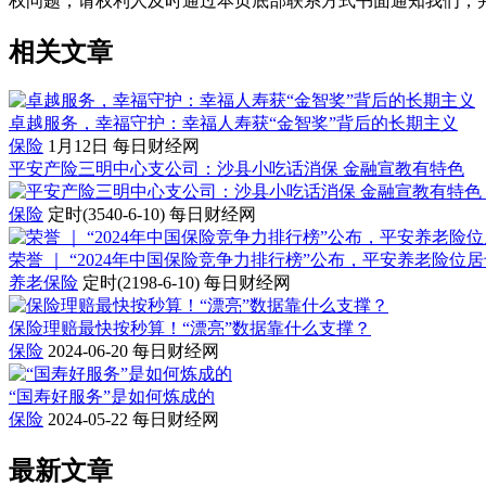
权问题，请权利人及时通过本页底部联系方式书面通知我们，
相关文章
卓越服务，幸福守护：幸福人寿获“金智奖”背后的长期主义
保险
1月12日
每日财经网
平安产险三明中心支公司：沙县小吃话消保 金融宣教有特色
保险
定时(3540-6-10)
每日财经网
荣誉 ｜ “2024年中国保险竞争力排行榜”公布，平安养老险
养老保险
定时(2198-6-10)
每日财经网
保险理赔最快按秒算！“漂亮”数据靠什么支撑？
保险
2024-06-20
每日财经网
“国寿好服务”是如何炼成的
保险
2024-05-22
每日财经网
最新文章