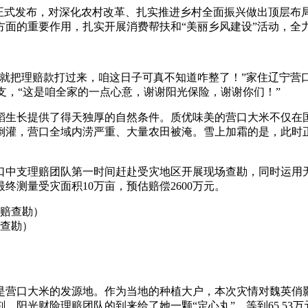
件正式发布，对深化农村改革、扎实推进乡村全面振兴做出顶层
方面的重要作用，扎实开展消费帮扶和“美丽乡风建设”活动，全
快就把理赔款打过来，咱这日子可真不知道咋整了！”家住辽宁营
支，“这是咱全家的一点心意，谢谢阳光保险，谢谢你们！”
生长提供了得天独厚的自然条件。质优味美的营口大米不仅在国内
倒灌，营口全域内涝严重、大量农田被淹。雪上加霜的是，此时
口中支理赔团队第一时间赶赴受灾地区开展现场查勘，同时运用
测量受灾面积10万亩，预估赔偿2600万元。
查勘）
营口大米的发源地。作为当地的种植大户，本次灾情对魏英俏影响严
，阳光财险理赔团队的到来给了她一颗“定心丸”，等到65.53