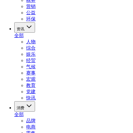
税务
营销
公益
环保
资讯
全部
人物
综合
娱乐
经贸
气候
赛事
宏观
教育
党建
快讯
消费
全部
品牌
电商