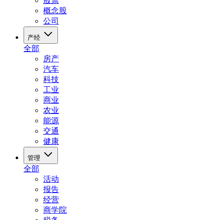
股票
概念股
公司
产经
全部
房产
汽车
科技
工业
商业
农业
能源
交通
健康
管理
全部
活动
报告
经营
商学院