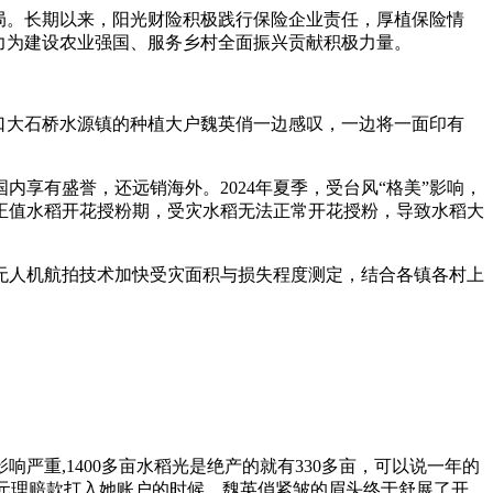
布局。长期以来，阳光财险积极践行保险企业责任，厚植保险情
力为建设农业强国、服务乡村全面振兴贡献积极力量。
口大石桥水源镇的种植大户魏英俏一边感叹，一边将一面印有
享有盛誉，还远销海外。2024年夏季，受台风“格美”影响，
正值水稻开花授粉期，受灾水稻无法正常开花授粉，导致水稻大
无人机航拍技术加快受灾面积与损失程度测定，结合各镇各村上
重,1400多亩水稻光是绝产的就有330多亩，可以说一年的
万元理赔款打入她账户的时候，魏英俏紧皱的眉头终于舒展了开