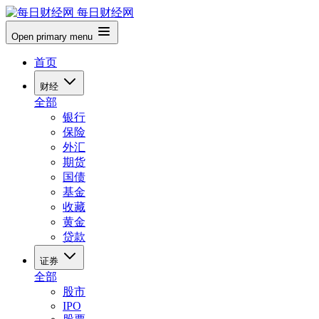
每日财经网
Open primary menu
首页
财经
全部
银行
保险
外汇
期货
国债
基金
收藏
黄金
贷款
证券
全部
股市
IPO