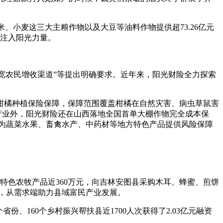
米、小麦这三大主粮作物以及大豆等油料作物提供超73.26亿元
断注入阳光力量。
拓宽农民增收渠道”等提出明确要求。近年来，阳光财险全力探索
供柑橘种植保险保障，保障范围覆盖柑橘在自然灾害、病虫草鼠害
橘产业外，阳光财险还在山西落地全国首单大棚作物完全成本保
计为蔬菜水果、畜禽水产、中药材等地方特色产品提供风险保障
特色农牧产品近360万元，向吉林安图县采购木耳、蜂蜜、煎饼
路，从需求端助力县域富民产业发展。
、160个乡村振兴帮扶县近1700人次获得了2.03亿元融资