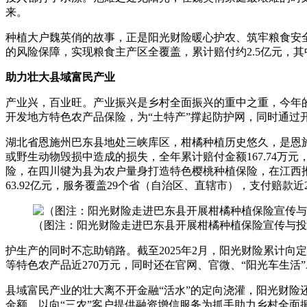
来。
种植大户魏英俏的故事，正是阳光财险暖心护农、筑牢粮食安全“
的风险保障，实现粮食主产区全覆盖，累计赔付约2.5亿元，其
助力壮大县域富民产业
产业兴，百业旺。产业振兴是乡村全面振兴的重中之重，今年的
开发地方特色农产品保险，为“土特产”撑起防护网，同时通过
湖北省恩施州巴东县地处三峡库区，柑橘种植历史悠久，是恩施
或野生动物毁损中造成的损失，全年累计赔付金额167.74
险，在四川犍为县为农户量身打造特色樱桃种植保险，在江西推
63.92亿元，服务覆盖29个省（自治区、直辖市），支付赔款
（图注：阳光财险走进巴东县开展柑橘种植保险宣传与投
护生产的同时不忘助销路。截至2025年2月，阳光财险累计
等特色农产品近270万元，同时还在官网、官微、“阳光车生
县域富民产业的壮大离不开金融“活水”的定向浇灌，阳光财险还充
金额，以向“三农”客户提供融资增信服务为抓手助力乡村全面