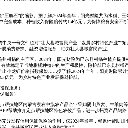
压舱石”的缩影。据了解,2024年全年，阳光财险共为水稻、玉
中完全成本、种植收入保险赔付约1.4亿元，为保障粮食安全不
中央一号文件也对“壮大县域富民产业”“发展乡村特色产业”“
开展消费帮扶、融资增信服务，助力壮大县域富民产业。
州柑橘的主产区。2024年，阳光财险为巴东县柑橘种植户提
万元，有效稳定了当地柑橘种植户的生产积极性。除护航巴东县柑
出小龙虾价格指数保险……据了解,2024年全年，阳光财险累
近2.3亿元，为乡村特色产业发展保驾护航。
保服务）
向定点帮扶地区内蒙古察右中旗农产品企业采购阴山燕麦、牛羊肉等
活”APP帮助推介定点帮扶地区特色农牧产品，进一步拓宽产品销
分发挥信用保证保险的作用，仅2024年当年，就累计帮助10个省份
振兴，为县域富民产业注入金融“活水”。