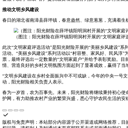
推动文明乡风建设
春日的湖北省南漳县薛坪镇，春意盎然、绿意葱葱，充满着生机
（图注：阳光财险在薛坪镇阳明洞村开展的“文明家庭评
此次“文明家庭评选活动”是阳光财险开展的“美丽乡风建设”
活动。“美丽乡风建设”系列活动以“村容整、家风好、民风淳
票，最终评选出一定数量的“文明家庭户”并给予表彰奖励。
情、营造良好的乡村文明氛围方面起到了显著成效，赢得了当
“文明乡风建设在乡村全面振兴中不可或缺，今年的中央一号文
动，阳光财险相关负责人表示。
春为一岁首，农为百事先。未来，阳光财险将继续秉持初心使
护网，有力助推农村产业的繁荣兴盛，悉心守护农民生活的安
版权与免责声明
：
本站部分内容源于公开渠道或网络推荐，目