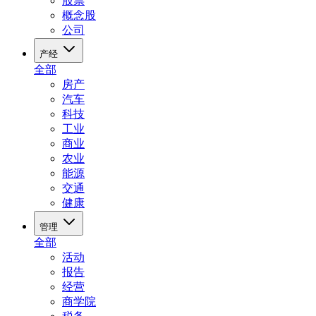
股票
概念股
公司
产经
全部
房产
汽车
科技
工业
商业
农业
能源
交通
健康
管理
全部
活动
报告
经营
商学院