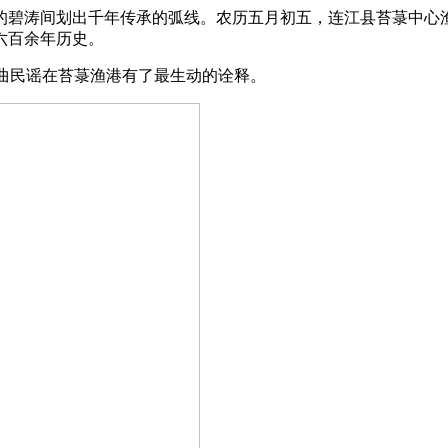
的碧涛间划出千年传承的弧线。农历五月初五，连江县苔菉中心
六百余年历史。
这曲民谣在苔菉渔港有了最生动的诠释。