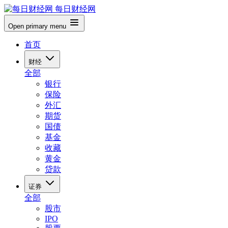
每日财经网
Open primary menu
首页
财经
全部
银行
保险
外汇
期货
国债
基金
收藏
黄金
贷款
证券
全部
股市
IPO