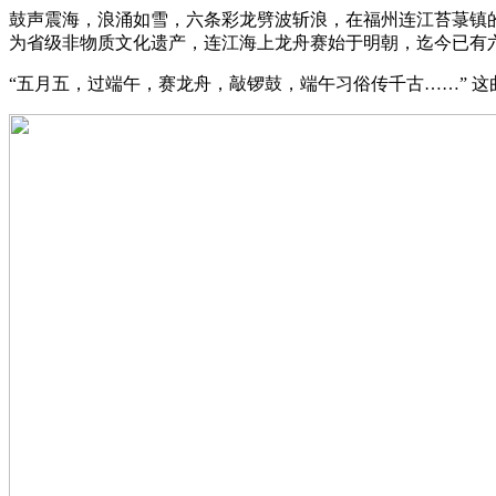
鼓声震海，浪涌如雪，六条彩龙劈波斩浪，在福州连江苔菉镇
为省级非物质文化遗产，连江海上龙舟赛始于明朝，迄今已有
“五月五，过端午，赛龙舟，敲锣鼓，端午习俗传千古……” 