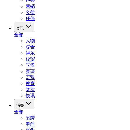
税务
营销
公益
环保
资讯
全部
人物
综合
娱乐
经贸
气候
赛事
宏观
教育
党建
快讯
消费
全部
品牌
电商