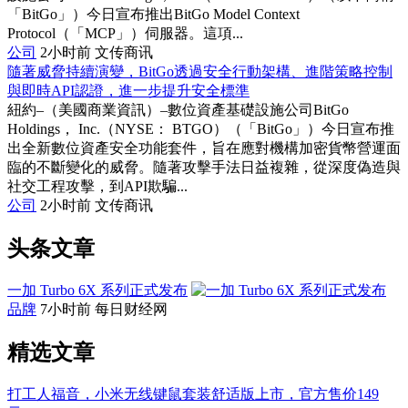
「BitGo」）今日宣布推出BitGo Model Context
Protocol（「MCP」）伺服器。這項...
公司
2小时前
文传商讯
隨著威脅持續演變，BitGo透過安全行動架構、進階策略控制
與即時API認證，進一步提升安全標準
紐約–（美國商業資訊）–數位資產基礎設施公司BitGo
Holdings， Inc.（NYSE： BTGO）（「BitGo」）今日宣布推
出全新數位資產安全功能套件，旨在應對機構加密貨幣營運面
臨的不斷變化的威脅。隨著攻擊手法日益複雜，從深度偽造與
社交工程攻擊，到API欺騙...
公司
2小时前
文传商讯
头条文章
一加 Turbo 6X 系列正式发布
品牌
7小时前
每日财经网
精选文章
打工人福音，小米无线键鼠套装舒适版上市，官方售价149