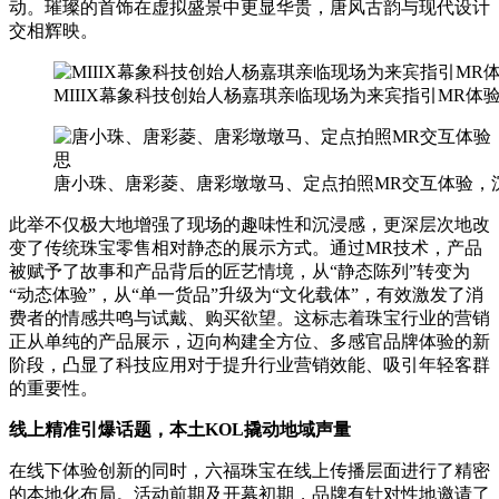
动。璀璨的首饰在虚拟盛景中更显华贵，唐风古韵与现代设计
交相辉映。
MIIIX幕象科技创始人杨嘉琪亲临现场为来宾指引MR体
唐小珠、唐彩菱、唐彩墩墩马、定点拍照MR交互体验，
此举不仅极大地增强了现场的趣味性和沉浸感，更深层次地改
变了传统珠宝零售相对静态的展示方式。通过MR技术，产品
被赋予了故事和产品背后的匠艺情境，从“静态陈列”转变为
“动态体验”，从“单一货品”升级为“文化载体”，有效激发了消
费者的情感共鸣与试戴、购买欲望。这标志着珠宝行业的营销
正从单纯的产品展示，迈向构建全方位、多感官品牌体验的新
阶段，凸显了科技应用对于提升行业营销效能、吸引年轻客群
的重要性。
线上精准引爆话题，本土
KOL
撬动地域声量
在线下体验创新的同时，六福珠宝在线上传播层面进行了精密
的本地化布局。活动前期及开幕初期，品牌有针对性地邀请了