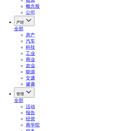
股票
概念股
公司
产经
全部
房产
汽车
科技
工业
商业
农业
能源
交通
健康
管理
全部
活动
报告
经营
商学院