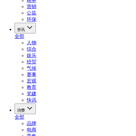
税务
营销
公益
环保
资讯
全部
人物
综合
娱乐
经贸
气候
赛事
宏观
教育
党建
快讯
消费
全部
品牌
电商