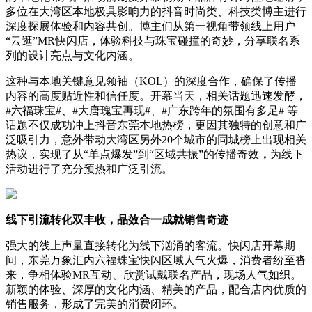
多位在大湾区本地极具影响力的抖音时尚类、科技类博主进行
深度探展体验和内容共创。博主们从第一视角带领线上用户
“云逛”MR快闪店，体验科技与珠宝碰撞的奇妙，分享联名系
列的设计亮点与文化内涵。
这种与本地关键意见领袖（KOL）的深度合作，确保了传播
内容的高度贴近性和信任度。开幕当天，相关话题迅速发酵，
#六福珠宝#、#大唐瑰宝再现#、#广东跨年的氛围有多足# 等
话题不仅成功冲上抖音东莞本地热榜，更因其独特的创意和广
泛吸引力，意外带动大湾区另外20个城市的同城榜上出现相关
热议，实现了从“单点爆发”到“区域共振”的传播奇效
，
为线下
活动进行了充分预热和广泛引流。
线下引流转化双丰收，品效合一成就销售奇迹
强大的线上声量直接转化为线下汹涌的客流。快闪店开幕期
间，东莞万象汇内六福珠宝快闪区域人气火爆，消费者纷至沓
来，争相体验MR互动、欣赏试戴联名产品，现场人气如织。
新颖的体验、深厚的文化内涵、精美的产品，配合店内优质的
销售服务，形成了完美的消费闭环。