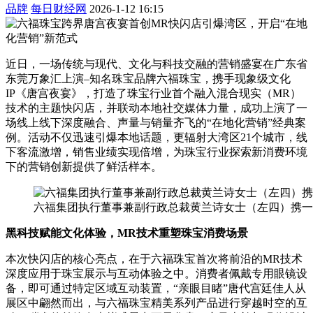
品牌
每日财经网
2026-1-12 16:15
近日，一场传统与现代、文化与科技交融的营销盛宴在广东省
东莞万象汇上演–知名珠宝品牌六福珠宝，携手现象级文化
IP《唐宫夜宴》，打造了珠宝行业首个融入混合现实（MR）
技术的主题快闪店，并联动本地社交媒体力量，成功上演了一
场线上线下深度融合、声量与销量齐飞的“在地化营销”经典案
例。活动不仅迅速引爆本地话题，更辐射大湾区21个城市，线
下客流激增，销售业绩实现倍增，为珠宝行业探索新消费环境
下的营销创新提供了鲜活样本。
六福集团执行董事兼副行政总裁黄兰诗女士（左四）携一
黑科技赋能文化体验，
MR
技术重塑珠宝消费场景
本次快闪店的核心亮点，在于六福珠宝首次将前沿的MR技术
深度应用于珠宝展示与互动体验之中。消费者佩戴专用眼镜设
备，即可通过特定区域互动装置，“亲眼目睹”唐代宫廷佳人从
展区中翩然而出，与六福珠宝精美系列产品进行穿越时空的互