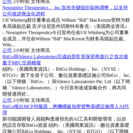
公司
2小时前
文传商讯
Neuraptive Therapeutics， Inc.宣布关键组织架构调整，以支持
公司推进商业化进程
Ulf Wiinberg获任董事会成员 William “Bill” MacKenzie受聘为财
务高级副总裁 宾夕法尼亚州切斯特布鲁克–（美国商业资讯）
– Neuraptive Therapeutics今日宣布任命Ulf Wiinberg为公司董事
会成员，并任命William “Bill” MacKenzie为财务高级副总裁。
Wiin...
公司
2小时前
文传商讯
BitGo與Silence Laboratories完成由受監管保管商進行之首次後
量子MPC交易模擬
紐約–（美國商業資訊）– BitGo Holdings， Inc.（NYSE：
BTGO）旗下全資子公司、數位資產基礎設施公司BitGo， Inc.
（以下簡稱「BitGo」）與Silence Laboratories Pte. Ltd（以下簡
稱「Silence Laboratories」）今日宣布達成策略合作，將共同
開發適用於...
公司
2小时前
文传商讯
BitGo推出MCP伺服器，將機構級加密貨幣基礎設施導入AI代
理
新功能讓開發人員能夠透過領先的AI工具和開發環境，以自
然語言存取BitGo資源 紐約–（美國商業資訊）–數位資產基礎
設施公司BitGo Holdings， Inc.（NYSE：BTGO）（以下簡稱