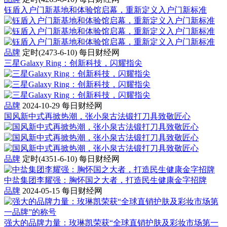
钰盾入户门新基地和体验馆启幕，重新定义入户门新标准
品牌
定时(2473-6-10)
每日财经网
三星Galaxy Ring：创新科技，闪耀指尖
品牌
2024-10-29
每日财经网
国风新中式再掀热潮，张小泉古法锻打刀具致敬匠心
品牌
定时(4351-6-10)
每日财经网
中盐集团李耀强：胸怀国之大者，打造民生健康金字招牌
品牌
2024-05-15
每日财经网
强大的品牌力量：玫琳凯荣获“全球直销护肤及彩妆市场第一