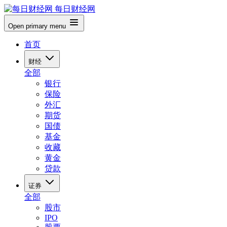
每日财经网
Open primary menu
首页
财经
全部
银行
保险
外汇
期货
国债
基金
收藏
黄金
贷款
证券
全部
股市
IPO