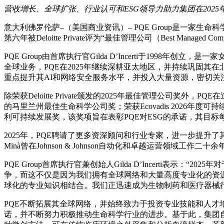
营收增长、全球扩张、行业认可和ESG领导力助力集团在2025
意大利佛罗伦萨–（美国商业资讯）– PQE Group是一家生
第六年被Deloitte Private评为“最佳管理公司（Best Manage
PQE Group由首席执行官Gilda D’Incerti于1998年
全球业务，PQE在2025年继续深耕亚太地区，并持续巩固其
重点提升其AI和网络安全服务水平，并投入大量资源，密切关
除荣获Deloitte Private颁发的2025年最佳管理公司奖外，
的马里兰州最佳生命科学公司奖；荣获Ecovadis 2026年
利可持续发展奖，该奖项旨在表彰PQE对ESG的承诺，其目标每年都会
2025年，PQE聘请了更多资深顾问和行业专家，进一步提升了
Minà曾在Johnson & Johnson自动化和卓越运营领域工作二
PQE Group首席执行官兼创始人Gilda D’Incerti表
争，而这不仅是因为我们拥有全球网络和大量高度专业化的资
球化的专业知识相结合。我们正迅速成为生物制药和医疗器械
PQE不断拓展其全球网络，并始终致力于投资专业技能和人
诺，并不断努力积极推动生命科学行业的进步。基于此，集团自豪地成为