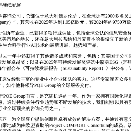
年持续发展
命科学咨询公司，总部位于意大利佛罗伦萨，在全球拥有2000多名
d Company）”，其营收在2025年达到1.05亿欧元，较2024年的975
创立，是一家女性所有企业，已获得多项行业认证，包括全球公认的信息安全标准
在北美市场的地位，还在意大利拉蒂纳和丹麦哥本哈根设立了新的办事
注生命科学行业AI技术的最新进展、趋势和产品。
PQE在过去一年中还获得了其他诸多成就和荣誉，包括：其美国子公司连续第四年
度可持续发展卓越奖；以及在2025年可持续发展奖评选中跻身ESG（
在《可持续发展报告（Sustainability Report）》中公
其原先经验丰富的专业中小企业团队的实力。这些专家涵盖众多服务领
十余年，如今他将领导PQE Group的全球服务交付。
示：“2025年对于PQE Group而言，是充满机遇的一年。作为一家
源。通过持续关注行业趋势和不断发展的技术，我们能够以具有
行业全球顶尖的咨询公司之一。”
才培养，为全球客户提供创新且卓有成效的解决方案，并通过有意
由欧盟资助的Project-COMFORT Consortium的