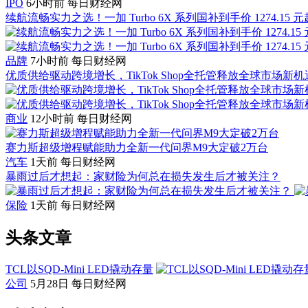
IPO
6小时前
每日财经网
续航流畅实力之选！一加 Turbo 6X 系列国补到手价 1274.15 元
品牌
7小时前
每日财经网
优质供给驱动跨境增长，TikTok Shop全托管释放全球市场新机
商业
12小时前
每日财经网
赛力斯超级增程赋能助力全新一代问界M9大定破2万台
汽车
1天前
每日财经网
暴雨过后才想起：家财险为何总在损失发生后才被关注？
保险
1天前
每日财经网
头条文章
TCL以SQD-Mini LED撬动存量
公司
5月28日
每日财经网