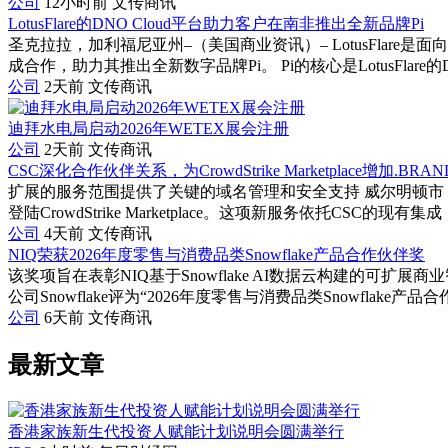
公司
12小时前
文传商讯
LotusFlare的DNO Cloud平台助力客户在南非推出全新品牌Pi
圣克拉拉，加利福尼亚州–（美国商业资讯）– LotusFlare是
成合作，助力其推出全新数字品牌Pi。 Pi的核心是LotusFlare的DNO
公司
2天前
文传商讯
迪拜水电局启动2026年WETEX展会注册
公司
2天前
文传商讯
CSC深化合作伙伴关系，为CrowdStrike Marketplace增加.
扩展的服务范围提供了关键的域名管理和安全支持 威尔明顿市，
登陆CrowdStrike Marketplace。这项新服务依托CSC的现有集成（与 C
公司
4天前
文传商讯
NIQ荣获2026年度零售与消费品类Snowflake产品合作伙伴奖
该奖项旨在表彰NIQ基于Snowflake AI数据云构建的可扩展
公司Snowflake评为“2026年度零售与消费品类Snowflake产品合作
公司
6天前
文传商讯
最新文章
香港家族新生代投资人赋能计划说明会圆满举行