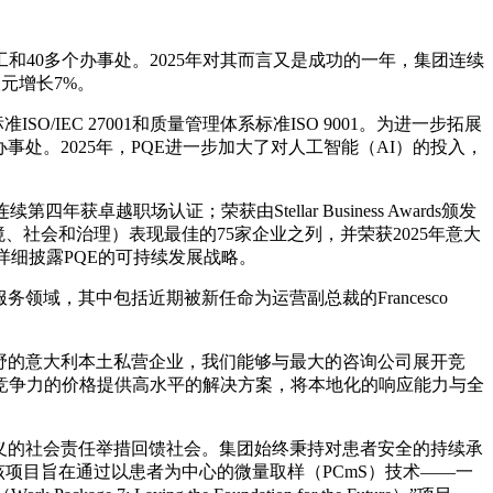
员工和40多个办事处。2025年对其而言又是成功的一年，集团连续
0万欧元增长7%。
ISO/IEC 27001和质量管理体系标准ISO 9001。为进一步拓展
处。2025年，PQE进一步加大了对人工智能（AI）的投入，
获卓越职场认证；荣获由Stellar Business Awards颁发
环境、社会和治理）表现最佳的75家企业之列，并荣获2025年意大
布，详细披露PQE的可持续发展战略。
域，其中包括近期被新任命为运营副总裁的Francesco
拥有国际化视野的意大利本土私营企业，我们能够与最大的咨询公司展开竞
竞争力的价格提供高水平的解决方案，将本地化的响应能力与全
义的社会责任举措回馈社会。集团始终秉持对患者安全的持续承
成员。该项目旨在通过以患者为中心的微量取样（PCmS）技术——一