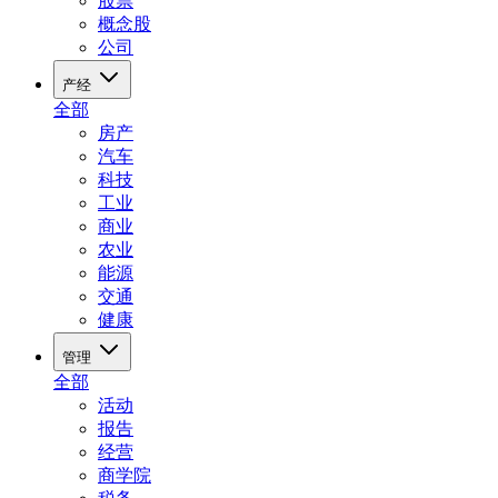
股票
概念股
公司
产经
全部
房产
汽车
科技
工业
商业
农业
能源
交通
健康
管理
全部
活动
报告
经营
商学院