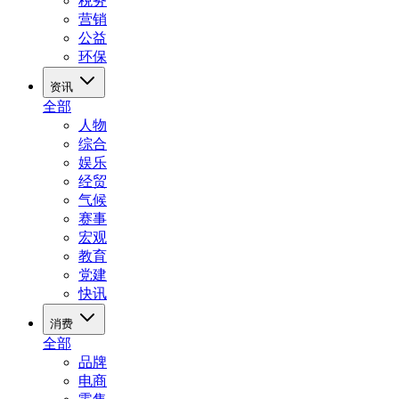
税务
营销
公益
环保
资讯
全部
人物
综合
娱乐
经贸
气候
赛事
宏观
教育
党建
快讯
消费
全部
品牌
电商