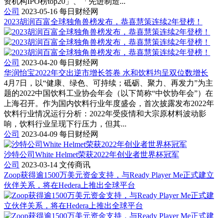
资机构IPO榜top20」、「先进制造...
公司
2023-05-16
每日财经网
2023胡润百富全球独角兽榜发布，恭喜慧策连续2年登榜！
公司
2023-04-20
每日财经网
华润怡宝2022年交出逆市增长答卷 水和饮料均呈双位数增长
4月7日，以“健康、绿色、可持续；砥砺、聚力、再发力”为主
题的2022中国饮料工业协会年会（以下简称“中饮协年会”）在
上海召开。作为国内饮料行业年度盛会，首次披露发布2022年
饮料行业情况运行分析：2022年受疫情和大宗原材料波动影
响，饮料行业呈现下行压力，但其...
公司
2023-04-09
每日财经网
沙特公司White Helmet荣获2022年创业者世界杯冠军
公司
2023-03-14
文传商讯
Zoop获得逾1500万美元资金支持，与Ready Player Me正式建立
伙伴关系，将在Hedera上推出全球平台