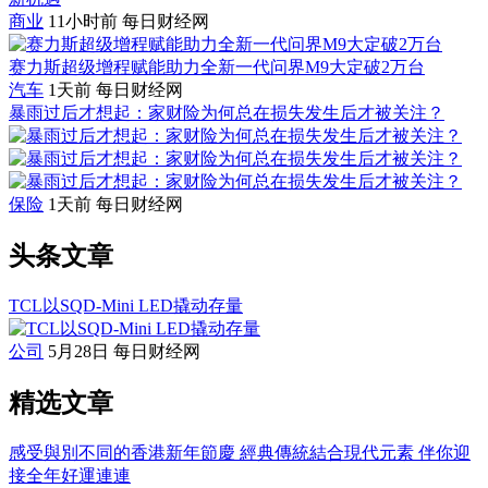
商业
11小时前
每日财经网
赛力斯超级增程赋能助力全新一代问界M9大定破2万台
汽车
1天前
每日财经网
暴雨过后才想起：家财险为何总在损失发生后才被关注？
保险
1天前
每日财经网
头条文章
TCL以SQD-Mini LED撬动存量
公司
5月28日
每日财经网
精选文章
感受與別不同的香港新年節慶 經典傳統結合現代元素 伴你迎
接全年好運連連