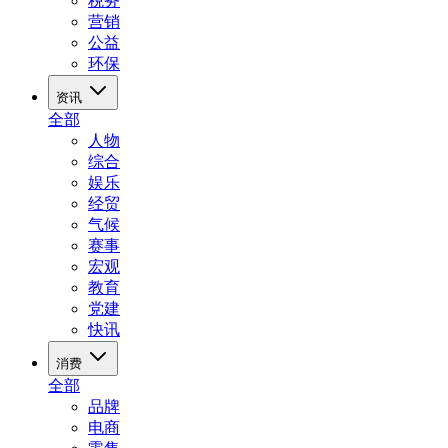
税务
营销
公益
环保
资讯
全部
人物
综合
娱乐
经贸
气候
赛事
宏观
教育
党建
快讯
消费
全部
品牌
电商