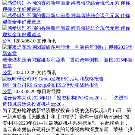
公司
1283-06-10
文传商讯
璀璨煙花匯演閃耀維多利亞港「香港跨年倒數」迎接2025年新
篇章
公司
2024-12-09
文传商讯
欧时母公司RS Group发布ESG活动和战略报告
公司
2023-06-29
每日财经网
临云资本荣获2023年Q1「投资机构IPO榜top20」、「先进制
造领域最活跃投资机构top20」
为了更好地评估新经济股权投资市场的交易状况,5月15日，第
一新声联合【天眼查】和【IT桔子】聚焦一级市场评选出“投
资中国-2023年Q1中国最活跃机构系列榜单”。 在此榜单上，
临云资本凭借在硬科技赛道的前瞻视角和深度布局，荣登「投