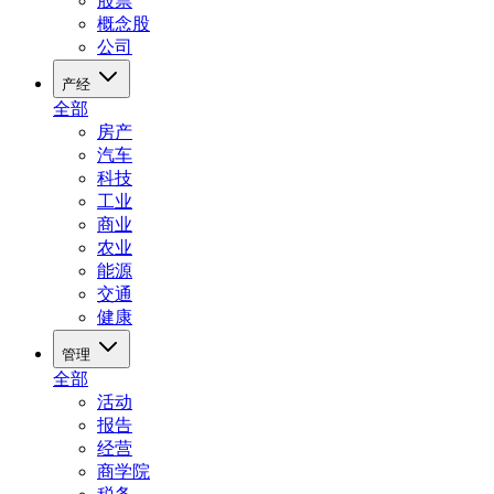
股票
概念股
公司
产经
全部
房产
汽车
科技
工业
商业
农业
能源
交通
健康
管理
全部
活动
报告
经营
商学院