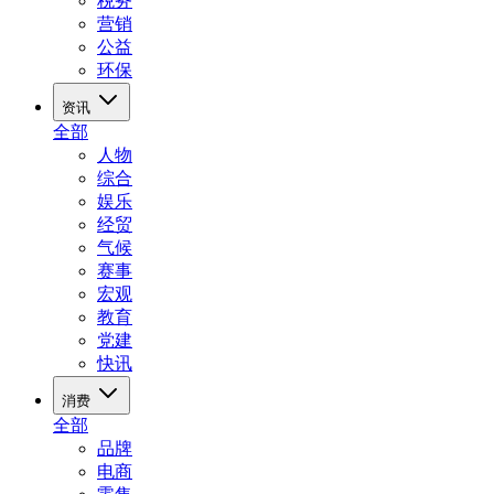
税务
营销
公益
环保
资讯
全部
人物
综合
娱乐
经贸
气候
赛事
宏观
教育
党建
快讯
消费
全部
品牌
电商