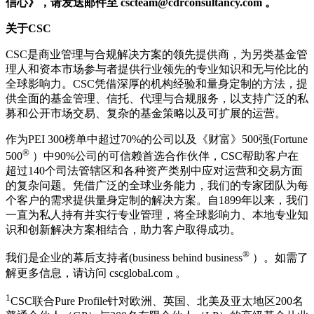
信心》，请发送邮件至
cscteam@cdrconsultancy.com
。
关于CSC
CSC是商业管理与合规解决方案的领先提供商，为另类基金管
理人和资本市场参与者提供行业领先的专业知识和无与伦比的
全球影响力。CSC凭借深厚的机构经验和量身定制的方法，提
供全面的基金管理、信托、代理与合规服务，以支持广泛的私
募和公开市场交易、复杂的基金策略以及可扩展的运营。
作为PEI 300榜单中超过70%的公司以及《财富》500强(Fortune
®
500
）中90%公司的可信赖首选合作伙伴，CSC帮助客户在
超过140个司法管辖区和各种资产类别中应对运营和交易方面
的复杂问题。凭借广泛的全球业务能力，我们的专家团队为每
个客户的需求提供量身定制的解决方案。自1899年以来，我们
一直为私人持有并实行专业管理，将全球影响力、本地专业知
识和创新解决方案相结合，助力客户取得成功。
®
我们是企业的幕后支持者(business behind business
）。如需了
解更多信息，请访问 cscglobal.com 。
1
CSC联合Pure Profile针对欧洲、英国、北美及亚太地区200名