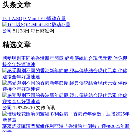
头条文章
TCL以SQD-Mini LED撬动存量
公司
5月28日
每日财经网
精选文章
感受與別不同的香港新年節慶 經典傳統結合現代元素 伴你迎
接全年好運連連
公司
1283-06-10
文传商讯
璀璨煙花匯演閃耀維多利亞港「香港跨年倒數」迎接2025年新