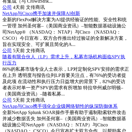
有集成（与 CrowdStrik...
公司
4天前
文传商讯
NetApp与Cisco携手加速并保障AI创新
全新的FlexPod解决方案为AI提供经验证的性能、安全性和统
一管理 加州圣何塞–（美国商业资讯）–智能数据基础设施公
司NetApp® （NASDAQ： NTAP）与Cisco （NASDAQ：
CSCO）今日宣布，双方合作推出经过验证的全新解决方案，
旨在实现安全、可扩展且简化的A...
公司
5天前
文传商讯
随着有限合伙人（LP）需求上升，私募市场机构面临SPV执
行压力
86%的私募市场专业人士表示，LP对定制化SPV安排的需求正
在上升 透明度与报告位列LP首要关注点，有76%的受访者提
及此项 在流动性和执行压力日益增大的背景下，82%的受访
者表示对单一资产SPV的需求有所增加 特拉华州威尔明顿–
（美国商业资讯）–随着私募...
公司
5天前
文传商讯
NetApp与Cisco携手强化企业级网络韧性的纵深防御体系
全新NetApp Splunk SOAR操作手册有助于遏制勒索软件攻击
并减少数据丢失 加州圣何塞–（美国商业资讯）–智能数据基
础设施公司NetApp®（NASDAQ： NTAP）与Cisco
（NASDAQ： CSCO）今日宣布扩大双方合作，以帮助客户