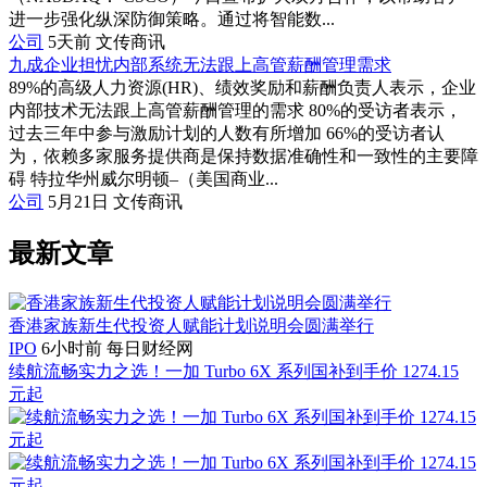
进一步强化纵深防御策略。通过将智能数...
公司
5天前
文传商讯
九成企业担忧内部系统无法跟上高管薪酬管理需求
89%的高级人力资源(HR)、绩效奖励和薪酬负责人表示，企业
内部技术无法跟上高管薪酬管理的需求 80%的受访者表示，
过去三年中参与激励计划的人数有所增加 66%的受访者认
为，依赖多家服务提供商是保持数据准确性和一致性的主要障
碍 特拉华州威尔明顿–（美国商业...
公司
5月21日
文传商讯
最新文章
香港家族新生代投资人赋能计划说明会圆满举行
IPO
6小时前
每日财经网
续航流畅实力之选！一加 Turbo 6X 系列国补到手价 1274.15
元起