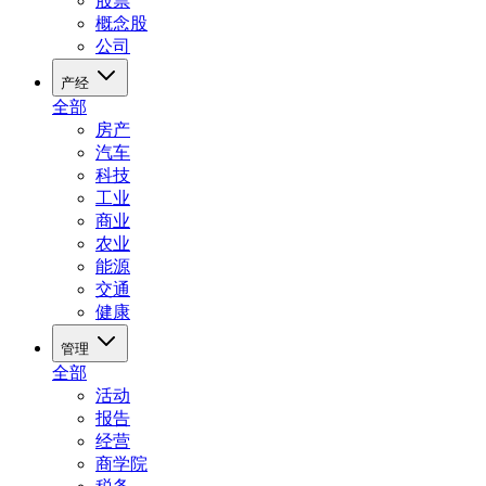
股票
概念股
公司
产经
全部
房产
汽车
科技
工业
商业
农业
能源
交通
健康
管理
全部
活动
报告
经营
商学院