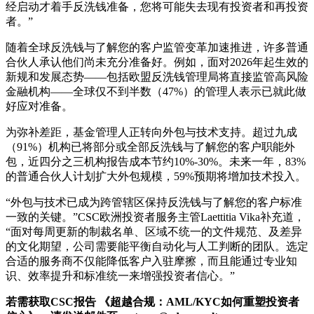
经启动才着手反洗钱准备，您将可能失去现有投资者和再投资
者。”
随着全球反洗钱与了解您的客户监管变革加速推进，许多普通
合伙人承认他们尚未充分准备好。例如，面对2026年起生效的
新规和发展态势——包括欧盟反洗钱管理局将直接监管高风险
金融机构——全球仅不到半数（47%）的管理人表示已就此做
好应对准备。
为弥补差距，基金管理人正转向外包与技术支持。超过九成
（91%）机构已将部分或全部反洗钱与了解您的客户职能外
包，近四分之三机构报告成本节约10%-30%。未来一年，83%
的普通合伙人计划扩大外包规模，59%预期将增加技术投入。
“外包与技术已成为跨管辖区保持反洗钱与了解您的客户标准
一致的关键。”CSC欧洲投资者服务主管Laettitia Vika补充道，
“面对每周更新的制裁名单、区域不统一的文件规范、及差异
的文化期望，公司需要能平衡自动化与人工判断的团队。选定
合适的服务商不仅能降低客户入驻摩擦，而且能通过专业知
识、效率提升和标准统一来增强投资者信心。”
若需获取CSC报告
《超越合规：AML/KYC如何重塑投资者