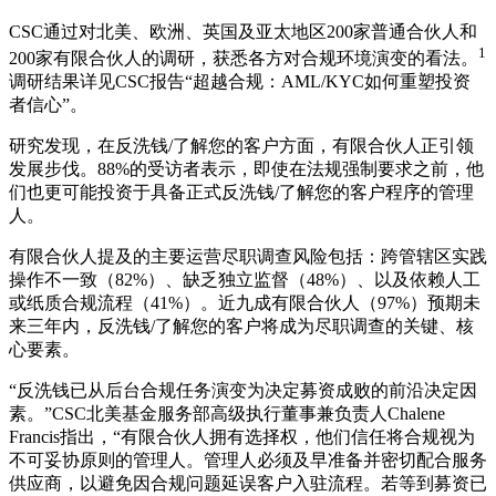
CSC通过对北美、欧洲、英国及亚太地区200家普通合伙人和
1
200家有限合伙人的调研，获悉各方对合规环境演变的看法。
调研结果详见CSC报告“超越合规：AML/KYC如何重塑投资
者信心”。
研究发现，在反洗钱/了解您的客户方面，有限合伙人正引领
发展步伐。88%的受访者表示，即使在法规强制要求之前，他
们也更可能投资于具备正式反洗钱/了解您的客户程序的管理
人。
有限合伙人提及的主要运营尽职调查风险包括：跨管辖区实践
操作不一致（82%）、缺乏独立监督（48%）、以及依赖人工
或纸质合规流程（41%）。近九成有限合伙人（97%）预期未
来三年内，反洗钱/了解您的客户将成为尽职调查的关键、核
心要素。
“反洗钱已从后台合规任务演变为决定募资成败的前沿决定因
素。”CSC北美基金服务部高级执行董事兼负责人Chalene
Francis指出，“有限合伙人拥有选择权，他们信任将合规视为
不可妥协原则的管理人。管理人必须及早准备并密切配合服务
供应商，以避免因合规问题延误客户入驻流程。若等到募资已