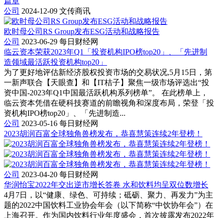
篇章
公司
2024-12-09
文传商讯
欧时母公司RS Group发布ESG活动和战略报告
公司
2023-06-29
每日财经网
临云资本荣获2023年Q1「投资机构IPO榜top20」、「先进制
造领域最活跃投资机构top20」
为了更好地评估新经济股权投资市场的交易状况,5月15日，第
一新声联合【天眼查】和【IT桔子】聚焦一级市场评选出“投
资中国-2023年Q1中国最活跃机构系列榜单”。 在此榜单上，
临云资本凭借在硬科技赛道的前瞻视角和深度布局，荣登「投
资机构IPO榜top20」、「先进制造...
公司
2023-05-16
每日财经网
2023胡润百富全球独角兽榜发布，恭喜慧策连续2年登榜！
公司
2023-04-20
每日财经网
华润怡宝2022年交出逆市增长答卷 水和饮料均呈双位数增长
4月7日，以“健康、绿色、可持续；砥砺、聚力、再发力”为主
题的2022中国饮料工业协会年会（以下简称“中饮协年会”）在
上海召开。作为国内饮料行业年度盛会，首次披露发布2022年