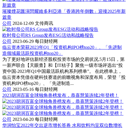
璀璨煙花匯演閃耀維多利亞港「香港跨年倒數」迎接2025年新
篇章
公司
2024-12-09
文传商讯
欧时母公司RS Group发布ESG活动和战略报告
公司
2023-06-29
每日财经网
临云资本荣获2023年Q1「投资机构IPO榜top20」、「先进制
造领域最活跃投资机构top20」
为了更好地评估新经济股权投资市场的交易状况,5月15日，第
一新声联合【天眼查】和【IT桔子】聚焦一级市场评选出“投
资中国-2023年Q1中国最活跃机构系列榜单”。 在此榜单上，
临云资本凭借在硬科技赛道的前瞻视角和深度布局，荣登「投
资机构IPO榜top20」、「先进制造...
公司
2023-05-16
每日财经网
2023胡润百富全球独角兽榜发布，恭喜慧策连续2年登榜！
公司
2023-04-20
每日财经网
华润怡宝2022年交出逆市增长答卷 水和饮料均呈双位数增长