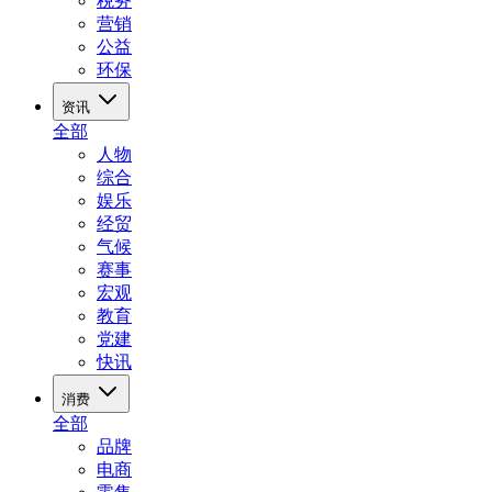
税务
营销
公益
环保
资讯
全部
人物
综合
娱乐
经贸
气候
赛事
宏观
教育
党建
快讯
消费
全部
品牌
电商