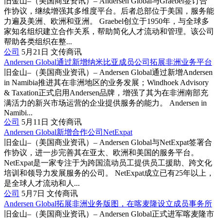
旧金山–（美国商业资讯）– Andersen Global与Graebel签订合
作协议，继续增强其多维度平台。后者总部位于美国，服务能
力遍及美洲、欧洲和亚洲。 Graebel创立于1950年，与全球多
家知名组织建立合作关系，帮助简化人才流动和管理。该公司
帮助各类组织在整...
公司
5月21日
文传商讯
Andersen Global通过新增纳米比亚成员公司拓展非洲业务平台
旧金山–（美国商业资讯）– Andersen Global通过新增Andersen
in Namibia推进其在非洲地区的业务发展；Windhoek Advisory
& Taxation正式启用Andersen品牌，增强了其为在非洲南部充
满活力的新兴市场运营的企业提供服务的能力。 Andersen in
Namibi...
公司
5月11日
文传商讯
Andersen Global新增合作公司NetExpat
旧金山–（美国商业资讯）– Andersen Global与NetExpat签署合
作协议，进一步完善其在亚太、欧洲和美国的服务平台。
NetExpat是一家专注于为跨国流动员工提供员工援助、跨文化
培训和领导力发展服务的公司。 NetExpat成立已有25年以上，
是全球人才流动和人...
公司
5月7日
文传商讯
Andersen Global拓展非洲业务版图，在喀麦隆设立成员事务所
旧金山–（美国商业资讯）– Andersen Global正式进军喀麦隆市