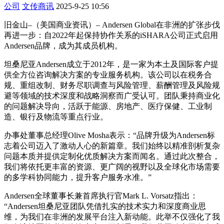
公司
文传商讯
2025-9-25 10:56
旧金山–（美国商业资讯）– Andersen Global在非洲的扩张步伐
再进一步：自2022年起保持协作关系的iSHARA公司正式启用
Andersen品牌，成为其成员机构。
坦桑尼亚Andersen成立于2012年，是一家为本土及国际客户提
供全方位咨询解决方案的专业服务机构。该公司以在税务合
规、重组改制、财务尽职调查与风险管理、薪酬管理及风险规
避等领域的技术深度和战略洞察而广受认可。团队秉持商业化
的问题解决导向，活跃于能源、房地产、医疗保健、工业制
造、银行及物流等重点行业。
办事处董事总经理Olive Mosha表示：“品牌升级为Andersen标
志着公司迈入了激动人心的新篇章。我们始终以精准剖析复杂
问题本质并提供定制化优质解决方案而闻名。通过此次整合，
我们将依托更丰富的资源、更广阔的视野以及全球化市场需要
的多学科协同能力，提升客户服务水准。”
Andersen全球董事长兼首席执行官Mark L. Vorsatz指出：
“Andersen坦桑尼亚团队凭借扎实的技术实力和深度商业思
维，为我们在非洲的发展平台注入新动能。此举不仅强化了我