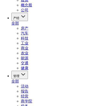
股票
概念股
公司
产经
全部
房产
汽车
科技
工业
商业
农业
能源
交通
健康
管理
全部
活动
报告
经营
商学院