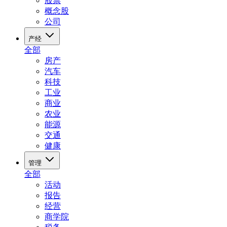
股票
概念股
公司
产经
全部
房产
汽车
科技
工业
商业
农业
能源
交通
健康
管理
全部
活动
报告
经营
商学院