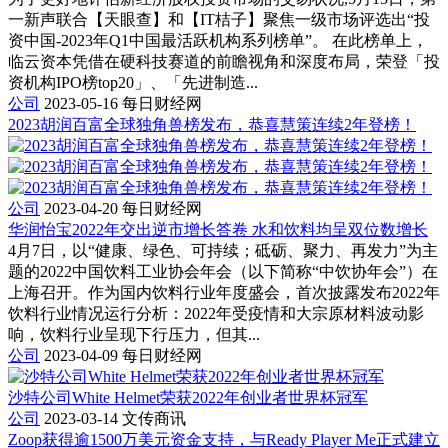
一新声联合【天眼查】和【IT桔子】聚焦一级市场评选出“投
资中国-2023年Q1中国最活跃机构系列榜单”。 在此榜单上，
临云资本凭借在硬科技赛道的前瞻视角和深度布局，荣登「投
资机构IPO榜top20」、「先进制造...
公司
2023-05-16
每日财经网
2023胡润百富全球独角兽榜发布，恭喜慧策连续2年登榜！
公司
2023-04-20
每日财经网
华润怡宝2022年交出逆市增长答卷 水和饮料均呈双位数增长
4月7日，以“健康、绿色、可持续；砥砺、聚力、再发力”为主
题的2022中国饮料工业协会年会（以下简称“中饮协年会”）在
上海召开。作为国内饮料行业年度盛会，首次披露发布2022年
饮料行业情况运行分析：2022年受疫情和大宗原材料波动影
响，饮料行业呈现下行压力，但其...
公司
2023-04-09
每日财经网
沙特公司White Helmet荣获2022年创业者世界杯冠军
公司
2023-03-14
文传商讯
Zoop获得逾1500万美元资金支持，与Ready Player Me正式建立