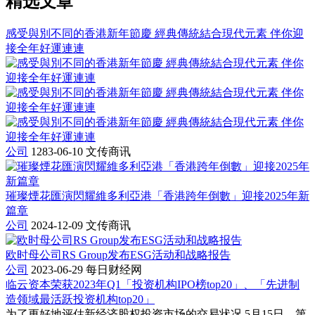
精选文章
感受與別不同的香港新年節慶 經典傳統結合現代元素 伴你迎
接全年好運連連
公司
1283-06-10
文传商讯
璀璨煙花匯演閃耀維多利亞港「香港跨年倒數」迎接2025年新
篇章
公司
2024-12-09
文传商讯
欧时母公司RS Group发布ESG活动和战略报告
公司
2023-06-29
每日财经网
临云资本荣获2023年Q1「投资机构IPO榜top20」、「先进制
造领域最活跃投资机构top20」
为了更好地评估新经济股权投资市场的交易状况,5月15日，第