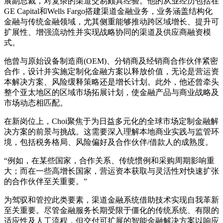
展副总裁，对复杂的渠道交易颇具经验。他的从业经历包括在
GE Capital和Wells Fargo搭建渠道金融业务，业务涵盖结构化
金融与传统金融领域，尤其侧重能够推动跨区域增长、提升可
扩展性、增强流动性并实现战略协同的渠道及供应商融资模
式。
他曾与原始设备制造商(OEM)、分销商及经销商合作伙伴紧密
合作，设计并实施定制化金融方案以释放价值，无论是营运资
本解决方案、风险缓释策略还是增长计划。此外，他还曾牵头
整个亚太地区的区域市场拓展计划，使金融产品与商业战略及
市场动态相匹配。
在新岗位上，Choi聚焦于为日益多元化的全球市场定制金融解
决方案的前景与挑战。这需要深入理解本地商业实践与监管环
境，包括税务格局、风险偏好及合作伙伴/借款人的成熟度。
“例如，在某些国家，合作关系、传统惯例和采购周期影响重
大；而在一些高增长国家，营运资本获取与灵活性对快速扩张
的合作伙伴至关重要。”
为驾驭和管控此类要素，渠道金融系统借助技术实现自我革新
至关重要。尽管金融服务长期受限于僵化的传统系统、有限的
适应性及人工流程，但交付可扩展的智能金融解决方案以响应