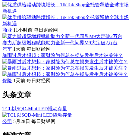
商业
11小时前
每日财经网
赛力斯超级增程赋能助力全新一代问界M9大定破2万台
汽车
1天前
每日财经网
暴雨过后才想起：家财险为何总在损失发生后才被关注？
保险
1天前
每日财经网
头条文章
TCL以SQD-Mini LED撬动存量
公司
5月28日
每日财经网