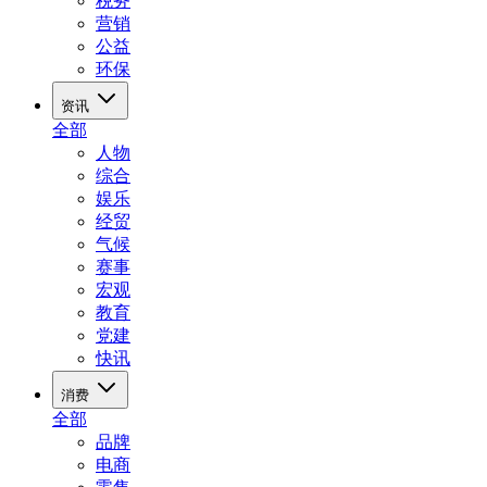
税务
营销
公益
环保
资讯
全部
人物
综合
娱乐
经贸
气候
赛事
宏观
教育
党建
快讯
消费
全部
品牌
电商