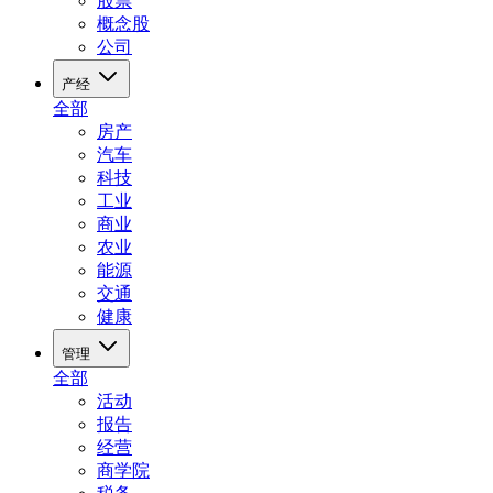
股票
概念股
公司
产经
全部
房产
汽车
科技
工业
商业
农业
能源
交通
健康
管理
全部
活动
报告
经营
商学院