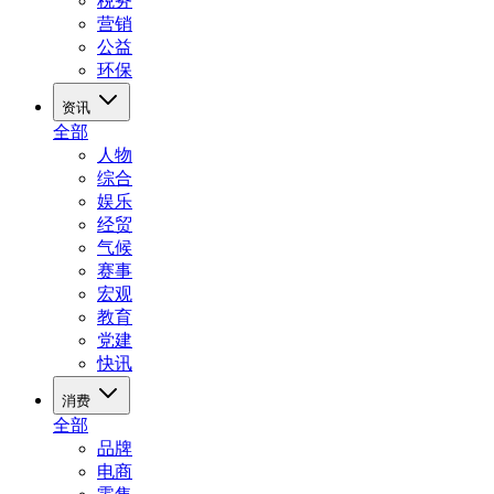
税务
营销
公益
环保
资讯
全部
人物
综合
娱乐
经贸
气候
赛事
宏观
教育
党建
快讯
消费
全部
品牌
电商