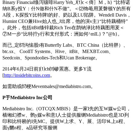
Binary Financial绦泻镶啡Harry Yeh_J⑴c＜倚〗M，h} “比特诺
纳B系y投Y：什N做和什N不做”。＜⑵饰黾用茇磐顿Y的所有
A段，K探投Y比特牌I的好、奶以及LU陷阱。Wendell Davis，
Humint CEO兼Hive始人也_J出席，他的演v主}“比特藕桶特”
。此外，包括itBit绦锌裁Rich Teo在鹊钠渌比特藕图用茇＜
⑦M一步“比特拧y行和支付形式：洲如何^mIL}？”@h}。
而已_定⒄沟恼股t有Butterfly Labs、BTC China（比特胖）、
btc.sx、 CoolIT Systems、Hive、itBit、MEXBT.com、
Seedcoin、Spondoolies-Tech和Ucan Brokerage。
2014年6月24日前]⑴ch⑾碜罴惠。更多Y流
[
http://insidebitcoins.com
。
如需助或⒄梗Meventsales@mediabistro.com。
P于Mediabistro Inc公司
Mediabistro Inc.（OTCQX:MBIS）是一家I先的互W媒w公司，
樯缃幻襟w、鹘y媒w和意I人士提供服铡Mediabistro也是3D列
印和比特耪的I先MC。提供W上求、Y、展、活印⒕上n程、
面γ嬲n程、a品研究等服铡