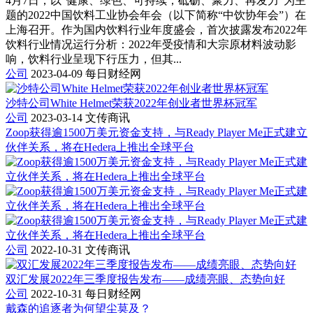
4月7日，以“健康、绿色、可持续；砥砺、聚力、再发力”为主
题的2022中国饮料工业协会年会（以下简称“中饮协年会”）在
上海召开。作为国内饮料行业年度盛会，首次披露发布2022年
饮料行业情况运行分析：2022年受疫情和大宗原材料波动影
响，饮料行业呈现下行压力，但其...
公司
2023-04-09
每日财经网
沙特公司White Helmet荣获2022年创业者世界杯冠军
公司
2023-03-14
文传商讯
Zoop获得逾1500万美元资金支持，与Ready Player Me正式建立
伙伴关系，将在Hedera上推出全球平台
公司
2022-10-31
文传商讯
双汇发展2022年三季度报告发布——成绩亮眼、态势向好
公司
2022-10-31
每日财经网
戴森的追逐者为何望尘莫及？