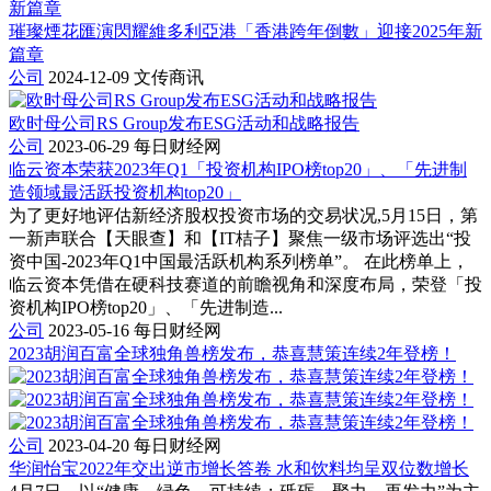
璀璨煙花匯演閃耀維多利亞港「香港跨年倒數」迎接2025年新
篇章
公司
2024-12-09
文传商讯
欧时母公司RS Group发布ESG活动和战略报告
公司
2023-06-29
每日财经网
临云资本荣获2023年Q1「投资机构IPO榜top20」、「先进制
造领域最活跃投资机构top20」
为了更好地评估新经济股权投资市场的交易状况,5月15日，第
一新声联合【天眼查】和【IT桔子】聚焦一级市场评选出“投
资中国-2023年Q1中国最活跃机构系列榜单”。 在此榜单上，
临云资本凭借在硬科技赛道的前瞻视角和深度布局，荣登「投
资机构IPO榜top20」、「先进制造...
公司
2023-05-16
每日财经网
2023胡润百富全球独角兽榜发布，恭喜慧策连续2年登榜！
公司
2023-04-20
每日财经网
华润怡宝2022年交出逆市增长答卷 水和饮料均呈双位数增长