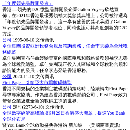
「年度領先品牌開發者」
香港----領先的D2C微型品牌開發企業Galton Voysey欣然宣
佈，在2021年香港最優秀領袖大獎頒獎典禮上，公司被評選為
「年度領先品牌開發者」。這一享有盛譽的獎項承認了Galton
Voysey的品牌開發領導者地位，同時也認可其高度創新的D2C
方法。
公司
1995-06-10
文传商讯
卓佳集團投資亞洲稅務合規及諮詢業務，任命李志榮為全球稅
務總監
卓佳集團宣布任命經驗豐富的國際稅務和戰略業務領袖李志榮
為全球稅務總監。卓佳集團現正投入其區域和全球稅務合規和
諮詢能力的發展，任命李志榮駐香港服務。
公司
2020-11-10
文传商讯
First Page：引領亞太市場數碼轉型
香港不同規模的企業制定數碼營銷策略時，陸續轉向First Page
尋求專家協助。作為建基香港的數碼營銷公司，First Page致力
帶領企業邁進全新的數碼主導的世界。
公司
定时(2273-6-10)
文传商讯
全球數字經濟高峰論壇6月29日香港盛大開啟，提速You Bank
全球化布局
暨You Bank全球啟動盛典香港站 新加坡 — (美國商業資訊) —