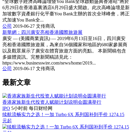
“全球數字經濟高峰論壇暨You Bank全球啟動盛典香港站”將於
6月29日在香港嘉裏酒店6月29日盛大開啟。此次高峰論壇是新
加坡數字資產銀行化平臺You Bank主辦的首次全球峰會，將正
式加速You Bank全...
公司
2019-06-27
文传商讯
新華網：四川廣安亮相香港國際旅遊展
廣安 — (美國商業資訊) — 2019年6月13日至16日，四川廣安
亮相香港國際旅遊展，為來自56個國家和地區的680家參展商
以及觀眾展示了廣安在體育旅遊方面的亮點。 本新聞稿包含
多媒體資訊。完整新聞稿請見此：
https://www.businesswire.com/news/home/2019...
公司
2019-06-17
文传商讯
最新文章
香港家族新生代投资人赋能计划说明会圆满举行
IPO
5小时前
每日财经网
续航流畅实力之选！一加 Turbo 6X 系列国补到手价 1274.15
元起