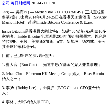
公司
每日财经网
2014-6-11 11:01
~srg — (美商IY) — Mediabistro（OTCQX:MBIS）正式宣眩更
多演v嘉e_J出席2014年6月24-25日在香港天Hf豪酒店（SkyCity
Marriott Hotel）e行的Inside Bitcoins Conference & Expo。
Inside Bitcoins是香港最大的比特h，⒂谐^55名演v嘉e和碜10多
家的者。Inside Bitcoins全球巡展2014年⒃诎拇罄墨本、以色列
特拉S夫、英敦、美拉斯S加斯、n首、新加坡、德柏林、美~s
共全球10家和地^ek。
目前，已_J出席的演v嘉e包括：
1. 曹大容（Ron Cao），光速中I投Y基金的始人兼董事理；
2. Jehan Chu，Ethereum HK Meetup Group 始人，Rise: Bitcoin
始人之一；
3. 李⒃（Bobby Lee），比特胖（BTC China）CEO兼合始
人；
4. 李林，火啪W始人兼CEO。