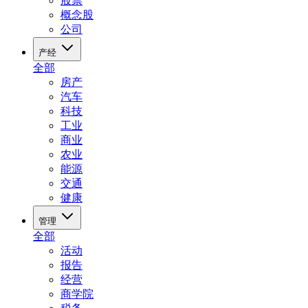
股票
概念股
公司
产经
全部
房产
汽车
科技
工业
商业
农业
能源
交通
健康
管理
全部
活动
报告
经营
商学院