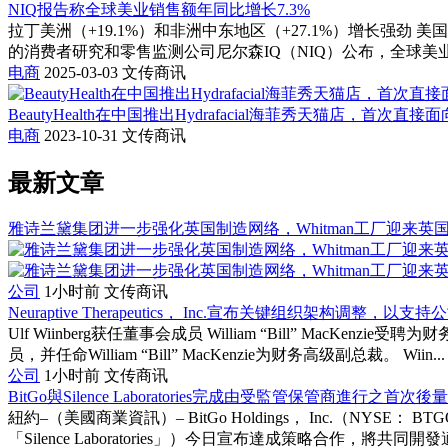
NIQ报告称全球美业销售额年同比增长7.3%
拉丁美洲（+19.1%）和非洲中东地区（+27.1%）增长强劲
的消费者研究和零售监测公司尼尔森IQ（NIQ）公布，全球美业
电商
2025-03-03
文传商讯
BeautyHealth在中国推出Hydrafacial海菲秀天猫店，首次
电商
2023-10-31
文传商讯
最新文章
雅诗兰黛集团进一步强化英国制造网络，Whitman工厂迎来英
公司
1小时前
文传商讯
Neuraptive Therapeutics， Inc.宣布关键组织架构调整，
Ulf Wiinberg获任董事会成员 William “Bill” MacKenz
员，并任命William “Bill” MacKenzie为财务高级副总裁。 Wiin...
公司
1小时前
文传商讯
BitGo與Silence Laboratories完成由受監管保管商進行之首
紐約–（美國商業資訊）– BitGo Holdings， Inc.（NYSE： B
「Silence Laboratories」）今日宣布達成策略合作，將共同開發適