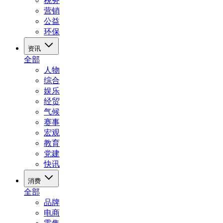
税务
营销
公益
环保
资讯
全部
人物
综合
娱乐
经贸
气候
赛事
宏观
教育
党建
快讯
消费
全部
品牌
电商