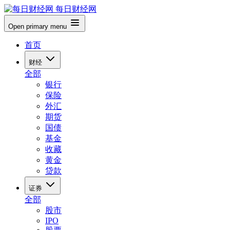
每日财经网
Open primary menu
首页
财经
全部
银行
保险
外汇
期货
国债
基金
收藏
黄金
贷款
证券
全部
股市
IPO