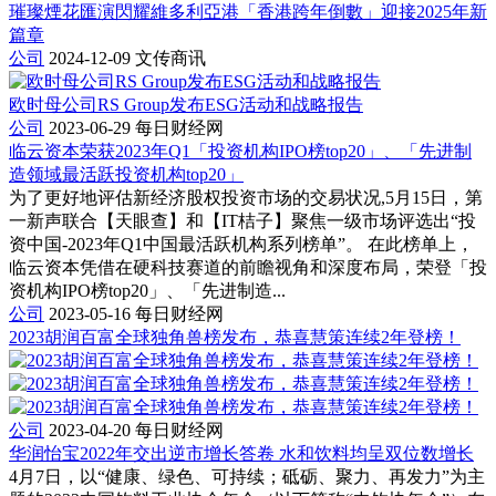
璀璨煙花匯演閃耀維多利亞港「香港跨年倒數」迎接2025年新
篇章
公司
2024-12-09
文传商讯
欧时母公司RS Group发布ESG活动和战略报告
公司
2023-06-29
每日财经网
临云资本荣获2023年Q1「投资机构IPO榜top20」、「先进制
造领域最活跃投资机构top20」
为了更好地评估新经济股权投资市场的交易状况,5月15日，第
一新声联合【天眼查】和【IT桔子】聚焦一级市场评选出“投
资中国-2023年Q1中国最活跃机构系列榜单”。 在此榜单上，
临云资本凭借在硬科技赛道的前瞻视角和深度布局，荣登「投
资机构IPO榜top20」、「先进制造...
公司
2023-05-16
每日财经网
2023胡润百富全球独角兽榜发布，恭喜慧策连续2年登榜！
公司
2023-04-20
每日财经网
华润怡宝2022年交出逆市增长答卷 水和饮料均呈双位数增长
4月7日，以“健康、绿色、可持续；砥砺、聚力、再发力”为主