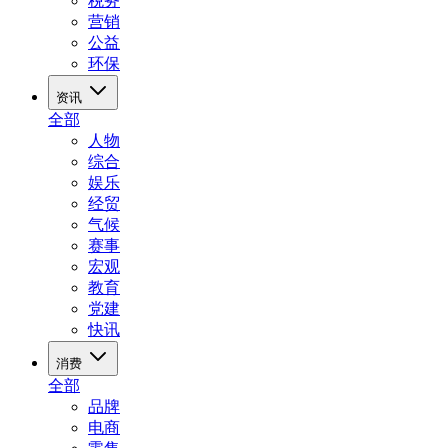
税务
营销
公益
环保
资讯
全部
人物
综合
娱乐
经贸
气候
赛事
宏观
教育
党建
快讯
消费
全部
品牌
电商