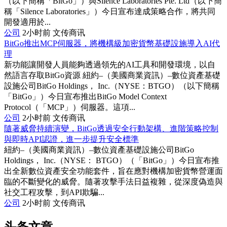
（以下簡稱「BitGo」）與Silence Laboratories Pte. Ltd（以下簡
稱「Silence Laboratories」）今日宣布達成策略合作，將共同
開發適用於...
公司
2小时前
文传商讯
BitGo推出MCP伺服器，將機構級加密貨幣基礎設施導入AI代
理
新功能讓開發人員能夠透過領先的AI工具和開發環境，以自
然語言存取BitGo資源 紐約–（美國商業資訊）–數位資產基礎
設施公司BitGo Holdings， Inc.（NYSE：BTGO）（以下簡稱
「BitGo」）今日宣布推出BitGo Model Context
Protocol（「MCP」）伺服器。這項...
公司
2小时前
文传商讯
隨著威脅持續演變，BitGo透過安全行動架構、進階策略控制
與即時API認證，進一步提升安全標準
紐約–（美國商業資訊）–數位資產基礎設施公司BitGo
Holdings， Inc.（NYSE： BTGO）（「BitGo」）今日宣布推
出全新數位資產安全功能套件，旨在應對機構加密貨幣營運面
臨的不斷變化的威脅。隨著攻擊手法日益複雜，從深度偽造與
社交工程攻擊，到API欺騙...
公司
2小时前
文传商讯