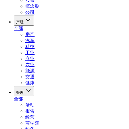
股票
概念股
公司
产经
全部
房产
汽车
科技
工业
商业
农业
能源
交通
健康
管理
全部
活动
报告
经营
商学院