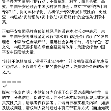
集合多方力量的守护行动，不仅系统、科学，而且长效、高
效。中国平安还联合中国乡村发展协会，成立“古树守护计划
专家组”，协同园林绿化、古树保护专家开展系统性的古树检
查，构建起“灾前预防+灾中救助+灾后赔付”的全链条保障体
系。
正如平安集团品牌宣传部总经理陈遥在本次活动中表示，未
来，中国平安将继续坚定践行“绿水青山就是金山银山”的发展
理念，创新绿色金融产品、搭建社会参与平台、培育绿色生态
文化，构建完善多层次绿色金融发展体系，为建设绿色中国、
平安中国贡献力量。
“纤纤不绝林薄成，涓涓不止江河生”，让金融资源真正地惠及
生态传承，不仅是生态守护的责任彰显，更是绿色金融的应有
之义。
版权与免责声明
：
本站部分内容源于公开渠道或网络推荐，目
的在于分享信息、促进交流，并不代表本站赞同其观点或对其
真实性负责，请读者仅作参考，并请自行核实相关内容。如涉
及版权问题，请权利人及时通过本页底部联系方式书面通知我