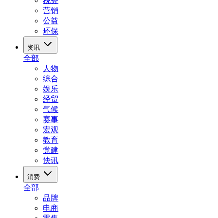
税务
营销
公益
环保
资讯
全部
人物
综合
娱乐
经贸
气候
赛事
宏观
教育
党建
快讯
消费
全部
品牌
电商