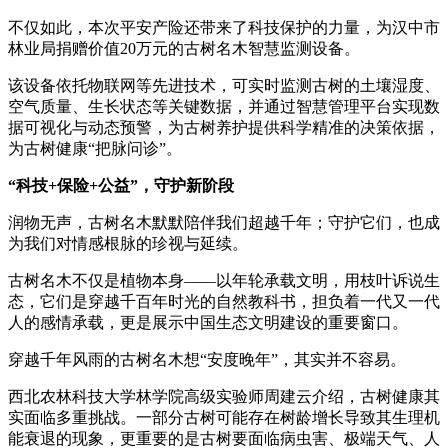
不仅如此，本次平安产险还带来了科技保护的力量，为汉中市
林业局捐赠价值20万元的古树名木智慧监测设备。
该设备依托物联网等先进技术，可实时监测古树的土壤湿度、
空气质量、生长状态等关键数据，并通过智慧管理平台实现数
据可视化与动态预警，为古树养护提供科学精准的决策依据，
为古树健康“把脉问诊”。
“科技+保险+公益”，守护新阶段
润物无声，古树名木默默陪伴我们超越千年；守护它们，也成
为我们对情感根脉的珍视与延续。
古树名木不仅是植物本身——以年轮承载文明，用枝叶诉说生
态，它们是穿越千百年时光的自然教科书，担负着一代又一代
人的感情承载，更是展示中国生态文明建设的重要窗口。
穿越千年风雨的古树名木想“安度晚年”，其实并不容易。
西北农林科技大学林学院高级实验师周建云介绍，古树健康其
实面临多重挑战。一部分古树可能存在树龄增长导致其生理机
能衰退的现象，更重要的是古树要面临病虫害、极端天气、人