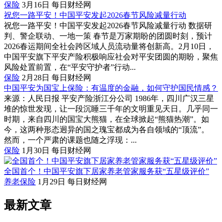
保险
3月16日
每日财经网
祝您一路平安！中国平安发起2026春节风险减量行动
祝您一路平安！中国平安发起2026春节风险减量行动 数据研
判、警企联动、一地一策 春节是万家期盼的团圆时刻，预计
2026春运期间全社会跨区域人员流动量将创新高。2月10日，
中国平安旗下平安产险积极响应社会对平安团圆的期盼，聚焦
风险处置前置，在“平安守护者”行动...
保险
2月28日
每日财经网
中国平安为国宝上保险：有温度的金融，如何守护国民情感？
来源：人民日报 平安产险浙江分公司 1986年，四川广汉三星
堆的惊世发现，让一段沉睡三千年的文明重见天日。几乎同一
时期，来自四川的国宝大熊猫，在全球掀起“熊猫热潮”。如
今，这两种形态迥异的国之瑰宝都成为各自领域的“顶流”。
然而，一个严肃的课题也随之浮现：...
保险
1月30日
每日财经网
全国首个！中国平安旗下居家养老管家服务获“五星级评价”
养老保险
1月29日
每日财经网
最新文章