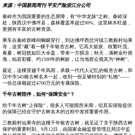
来源：中国新闻周刊 平安产险浙江分公司
秦岭作为我国重要的生态屏障，有“中华龙脉”之称。秦岭深
处，陕西汉中佛坪县，森林覆盖率超过90%。这里林木旺盛，
更拥有丰富的古树资源。
乘车在秦岭群峰间蜿蜒穿行，到达佛坪西岔河镇三教殿村仙果
寺，这里“藏”着一棵千年银杏古树。它高大挺拔、枝繁叶茂。
春夏，树冠犹如巨大伞盖，带来一方荫凉；秋天，满树金叶摇
曳，灿若彩蝶。约1500年的树龄，让当地群众视其为“神树”。
最近，这棵穿越千年风雨，承载一代代人记忆的银杏古树，和
汉中市545株古树名木一起，收到一份足够特别的“礼物”——
一份总保额超过4700万元的专属保险。
千年古树陪伴，如何“保障安全”？
给千年古树“上保险”，很多人可能闻所未闻，但其实保险提供
的保障已经在守护古树名木的过程中发挥重要作用。
三教殿村仙果寺的这棵千年银杏古树，就见证了关于陕西古树
保护的重要时刻。9月12日，由国家金融监督管理总局汉中监