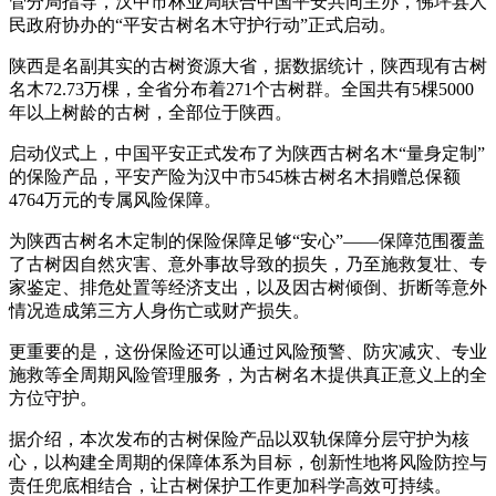
管分局指导，汉中市林业局联合中国平安共同主办，佛坪县人
民政府协办的“平安古树名木守护行动”正式启动。
陕西是名副其实的古树资源大省，据数据统计，陕西现有古树
名木72.73万棵，全省分布着271个古树群。全国共有5棵5000
年以上树龄的古树，全部位于陕西。
启动仪式上，中国平安正式发布了为陕西古树名木“量身定制”
的保险产品，平安产险为汉中市545株古树名木捐赠总保额
4764万元的专属风险保障。
为陕西古树名木定制的保险保障足够“安心”——保障范围覆盖
了古树因自然灾害、意外事故导致的损失，乃至施救复壮、专
家鉴定、排危处置等经济支出，以及因古树倾倒、折断等意外
情况造成第三方人身伤亡或财产损失。
更重要的是，这份保险还可以通过风险预警、防灾减灾、专业
施救等全周期风险管理服务，为古树名木提供真正意义上的全
方位守护。
据介绍，本次发布的古树保险产品以双轨保障分层守护为核
心，以构建全周期的保障体系为目标，创新性地将风险防控与
责任兜底相结合，让古树保护工作更加科学高效可持续。