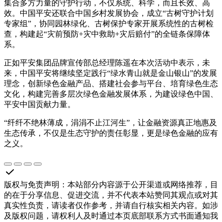
集合多方力量的守护行动，不仅系统、科学，而且长效、高
效。中国平安还联合中国乡村发展协会，成立“古树守护计划
专家组”，协同园林绿化、古树保护专家开展系统性的古树检
查，构建起“灾前预防+灾中救助+灾后赔付”的全链条保障体
系。
正如平安集团品牌宣传部总经理陈遥在本次活动中表示，未
来，中国平安将继续坚定践行“绿水青山就是金山银山”的发展
理念，创新绿色金融产品、搭建社会参与平台、培育绿色生态
文化，构建完善多层次绿色金融发展体系，为建设绿色中国、
平安中国贡献力量。
“纤纤不绝林薄成，涓涓不止江河生”，让金融资源真正地惠及
生态传承，不仅是生态守护的责任彰显，更是绿色金融的应有
之义。
版权与免责声明
：
本站部分内容源于公开渠道或网络推荐，目
的在于分享信息、促进交流，并不代表本站赞同其观点或对其
真实性负责，请读者仅作参考，并请自行核实相关内容。如涉
及版权问题，请权利人及时通过本页底部联系方式书面通知我