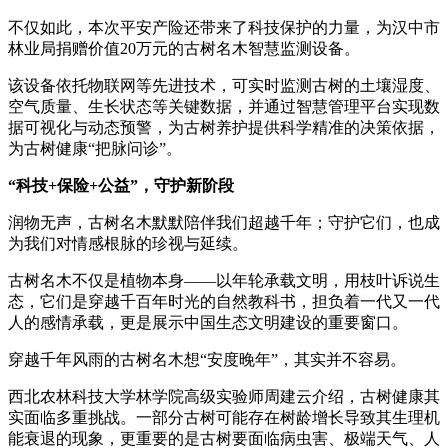
不仅如此，本次平安产险还带来了科技保护的力量，为汉中市
林业局捐赠价值20万元的古树名木智慧监测设备。
该设备依托物联网等先进技术，可实时监测古树的土壤湿度、
空气质量、生长状态等关键数据，并通过智慧管理平台实现数
据可视化与动态预警，为古树养护提供科学精准的决策依据，
为古树健康“把脉问诊”。
“科技+保险+公益”，守护新阶段
润物无声，古树名木默默陪伴我们超越千年；守护它们，也成
为我们对情感根脉的珍视与延续。
古树名木不仅是植物本身——以年轮承载文明，用枝叶诉说生
态，它们是穿越千百年时光的自然教科书，担负着一代又一代
人的感情承载，更是展示中国生态文明建设的重要窗口。
穿越千年风雨的古树名木想“安度晚年”，其实并不容易。
西北农林科技大学林学院高级实验师周建云介绍，古树健康其
实面临多重挑战。一部分古树可能存在树龄增长导致其生理机
能衰退的现象，更重要的是古树要面临病虫害、极端天气、人