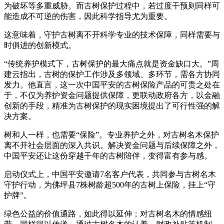
为破坏等多重威胁。而古树保护过程中，若过度干预则同样可
能造成不可逆的伤害，因此科学指导尤为重要。
这意味着，守护古树离不开科学专业的技术保障，同样需要与
时俱进的创新模式。
“传统养护模式下，古树保护的最大痛点就是资金缺口大。”周
建云指出，古树的保护工作涉及多领域、多环节，需各方协同
发力。他直言，这一次中国平安的古树保险产品的可贵之处在
于，不仅为养护资金问题提供保障，更联动政府各方，以金融
创新的手段，精准为古树保护的现实困境提出了可行性强的解
决方案。
树和人一样，也需要“保险”。专业养护之外，对古树名木保护
离不开社会层面的深入共识。解决资金问题与后续保障之外，
中国平安还让这份穿越千年的古树陪伴，变得富有参与感。
启动仪式上，中国平安邀请7名客户代表，共同参与古树名木
守护行动，为佛坪县7株树龄超500年的古树上保险，挂上“守
护牌”。
绿色公益的价值通路，如此得以延伸；对古树名木的情感纽