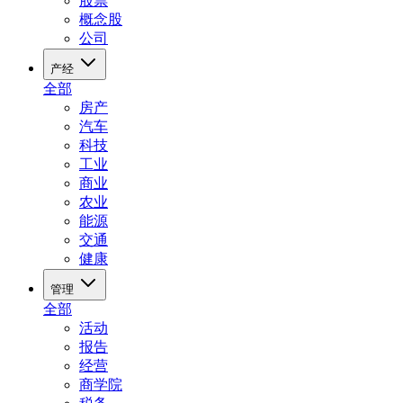
股票
概念股
公司
产经
全部
房产
汽车
科技
工业
商业
农业
能源
交通
健康
管理
全部
活动
报告
经营
商学院