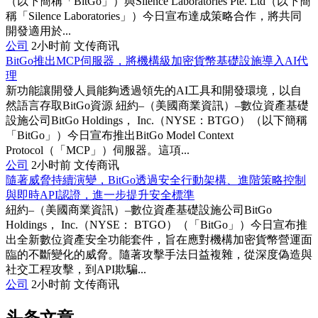
（以下簡稱「BitGo」）與Silence Laboratories Pte. Ltd（以下簡
稱「Silence Laboratories」）今日宣布達成策略合作，將共同
開發適用於...
公司
2小时前
文传商讯
BitGo推出MCP伺服器，將機構級加密貨幣基礎設施導入AI代
理
新功能讓開發人員能夠透過領先的AI工具和開發環境，以自
然語言存取BitGo資源 紐約–（美國商業資訊）–數位資產基礎
設施公司BitGo Holdings， Inc.（NYSE：BTGO）（以下簡稱
「BitGo」）今日宣布推出BitGo Model Context
Protocol（「MCP」）伺服器。這項...
公司
2小时前
文传商讯
隨著威脅持續演變，BitGo透過安全行動架構、進階策略控制
與即時API認證，進一步提升安全標準
紐約–（美國商業資訊）–數位資產基礎設施公司BitGo
Holdings， Inc.（NYSE： BTGO）（「BitGo」）今日宣布推
出全新數位資產安全功能套件，旨在應對機構加密貨幣營運面
臨的不斷變化的威脅。隨著攻擊手法日益複雜，從深度偽造與
社交工程攻擊，到API欺騙...
公司
2小时前
文传商讯