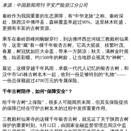
来源：中国新闻周刊 平安产险浙江分公司
秦岭作为我国重要的生态屏障，有“中华龙脉”之称。秦岭深
处，陕西汉中佛坪县，森林覆盖率超过90%。这里林木旺盛，
更拥有丰富的古树资源。
乘车在秦岭群峰间蜿蜒穿行，到达佛坪西岔河镇三教殿村仙果
寺，这里“藏”着一棵千年银杏古树。它高大挺拔、枝繁叶茂。
春夏，树冠犹如巨大伞盖，带来一方荫凉；秋天，满树金叶摇
曳，灿若彩蝶。约1500年的树龄，让当地群众视其为“神树”。
最近，这棵穿越千年风雨，承载一代代人记忆的银杏古树，和
汉中市545株古树名木一起，收到一份足够特别的“礼物”——
一份总保额超过4700万元的专属保险。
千年古树陪伴，如何“保障安全”？
给千年古树“上保险”，很多人可能闻所未闻，但其实保险提供
的保障已经在守护古树名木的过程中发挥重要作用。
三教殿村仙果寺的这棵千年银杏古树，就见证了关于陕西古树
保护的重要时刻。9月12日，由国家金融监督管理总局汉中监