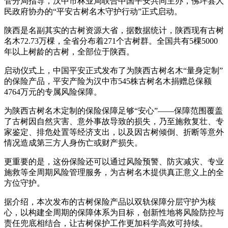
管分局指导，汉中市林业局联合中国平安共同主办，佛坪县人
民政府协办的“平安古树名木守护行动”正式启动。
陕西是名副其实的古树资源大省，据数据统计，陕西现有古树
名木72.73万棵，全省分布着271个古树群。全国共有5棵5000
年以上树龄的古树，全部位于陕西。
启动仪式上，中国平安正式发布了为陕西古树名木“量身定制”
的保险产品，平安产险为汉中市545株古树名木捐赠总保额
4764万元的专属风险保障。
为陕西古树名木定制的保险保障足够“安心”——保障范围覆盖
了古树因自然灾害、意外事故导致的损失，乃至施救复壮、专
家鉴定、排危处置等经济支出，以及因古树倾倒、折断等意外
情况造成第三方人身伤亡或财产损失。
更重要的是，这份保险还可以通过风险预警、防灾减灾、专业
施救等全周期风险管理服务，为古树名木提供真正意义上的全
方位守护。
据介绍，本次发布的古树保险产品以双轨保障分层守护为核
心，以构建全周期的保障体系为目标，创新性地将风险防控与
责任兜底相结合，让古树保护工作更加科学高效可持续。