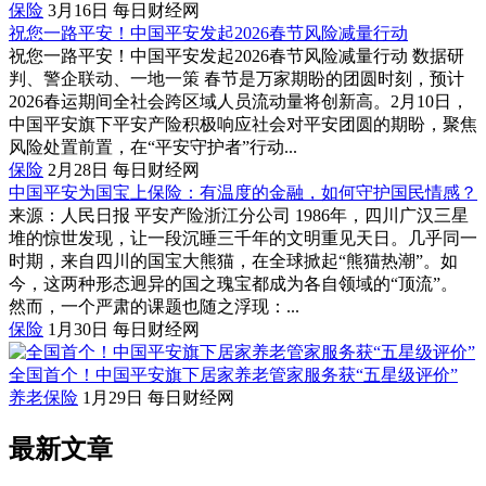
保险
3月16日
每日财经网
祝您一路平安！中国平安发起2026春节风险减量行动
祝您一路平安！中国平安发起2026春节风险减量行动 数据研
判、警企联动、一地一策 春节是万家期盼的团圆时刻，预计
2026春运期间全社会跨区域人员流动量将创新高。2月10日，
中国平安旗下平安产险积极响应社会对平安团圆的期盼，聚焦
风险处置前置，在“平安守护者”行动...
保险
2月28日
每日财经网
中国平安为国宝上保险：有温度的金融，如何守护国民情感？
来源：人民日报 平安产险浙江分公司 1986年，四川广汉三星
堆的惊世发现，让一段沉睡三千年的文明重见天日。几乎同一
时期，来自四川的国宝大熊猫，在全球掀起“熊猫热潮”。如
今，这两种形态迥异的国之瑰宝都成为各自领域的“顶流”。
然而，一个严肃的课题也随之浮现：...
保险
1月30日
每日财经网
全国首个！中国平安旗下居家养老管家服务获“五星级评价”
养老保险
1月29日
每日财经网
最新文章