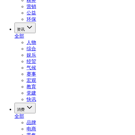
税务
营销
公益
环保
资讯
全部
人物
综合
娱乐
经贸
气候
赛事
宏观
教育
党建
快讯
消费
全部
品牌
电商