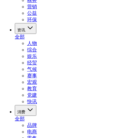
税务
营销
公益
环保
资讯
全部
人物
综合
娱乐
经贸
气候
赛事
宏观
教育
党建
快讯
消费
全部
品牌
电商