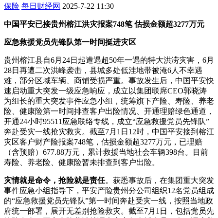
保险
每日财经网
2025-7-22 11:30
中国平安已接贵州榕江洪灾报案748笔 估损金额超3277万元
应急救援党员先锋队第一时间挺进灾区
贵州榕江县自6月24日起遭遇超50年一遇的特大洪涝灾害，6月
28日再遭二次洪峰袭击，县城多处低洼地带被淹6人不幸遇
难，部分区域车辆、商铺受损严重。事故发生后，中国平安快
速启动重大突发一级应急响应，成立以集团联席CEO郭晓涛
为组长的重大突发事件应急小组，统筹旗下产险、寿险、养老
险、健康险第一时间排查客户出险情况、开通理赔绿色通道，
开通24小时95511应急联络专线，成立“应急救援党员先锋队”
奔赴受灾一线抢灾救灾。截至7月1日12时，中国平安接到榕江
灾区客户财产险报案748笔，估损金额超3277万元，已理赔
（含预赔）677.88万元，累计救援当地社会车辆398台。目前
寿险、养老险、健康险暂未排查到客户出险。
灾情就是命令，抢险就是责任
。获悉事故后，在集团重大突发
事件应急小组指导下，平安产险贵州分公司组织12名党员组成
的“应急救援党员先锋队”第一时间奔赴受灾一线，按照当地政
府统一部署，展开无差别抢险救灾。截至7月1日，包括党员先