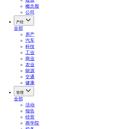
股票
概念股
公司
产经
全部
房产
汽车
科技
工业
商业
农业
能源
交通
健康
管理
全部
活动
报告
经营
商学院