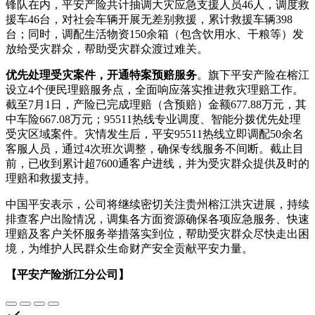
锋队在内，平安产险共计抽调大灾应急支援人员46人，调度救
援车46台，对社会车辆开展无差别救援，累计救援车辆398
台；同时，调配生活物资150余箱（包含饮用水、干粮等）发
放给受灾群众，帮助受灾群众渡过难关。
优先处理受灾案件，开通特案预赔服务
。旗下平安产险在榕江
设立4个便民理赔服务点，全面响应落实推进救灾理赔工作。
截至7月1日，产险已完成理赔（含预赔）金额677.88万元，其
中车险667.08万元；95511热线专业调度、智能分拨优先处理
受灾区域案件。灾情发生后，平安95511热线立即调配50余名
客服人员，通过4次班次调整，确保专线服务不间断。截止目
前，已收到累计超7600通客户进线，并为受灾群众提供及时的
理赔和救援支持。
中国平安表示，公司将继续密切关注贵州榕江洪灾进展，持续
排查客户出险情况，调集各方面资源确保各项应急服务、快速
理赔及客户关怀服务举措落实到位，帮助受灾群众尽快走出困
境，为维护人民群众生命财产安全贡献平安力量。
【平安产险浙江分公司】