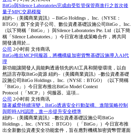
BitGo與Silence Laboratories完成由受監管保管商進行之首次後
量子MPC交易模擬
紐約–（美國商業資訊）– BitGo Holdings， Inc.（NYSE：
BTGO）旗下全資子公司、數位資產基礎設施公司BitGo， Inc.
（以下簡稱「BitGo」）與Silence Laboratories Pte. Ltd（以下簡
稱「Silence Laboratories」）今日宣布達成策略合作，將共同
開發適用於...
公司
2小时前
文传商讯
BitGo推出MCP伺服器，將機構級加密貨幣基礎設施導入AI代
理
新功能讓開發人員能夠透過領先的AI工具和開發環境，以自
然語言存取BitGo資源 紐約–（美國商業資訊）–數位資產基礎
設施公司BitGo Holdings， Inc.（NYSE：BTGO）（以下簡稱
「BitGo」）今日宣布推出BitGo Model Context
Protocol（「MCP」）伺服器。這項...
公司
2小时前
文传商讯
隨著威脅持續演變，BitGo透過安全行動架構、進階策略控制
與即時API認證，進一步提升安全標準
紐約–（美國商業資訊）–數位資產基礎設施公司BitGo
Holdings， Inc.（NYSE： BTGO）（「BitGo」）今日宣布推
出全新數位資產安全功能套件，旨在應對機構加密貨幣營運面