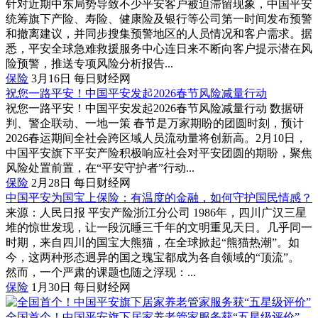
针对近期中东局势导致不少平安客户被迫滞留现象，中国平安
统筹旗下产险、寿险、健康险及银行等公司第一时间发布预警
和撤离建议，并同步搜集预警地区的人员情况和客户需求。据
悉，平安全球急难救援服务中心连日来不断向客户提示潜在风
险预警，推送专项风险分析报告...
保险
3月16日
每日财经网
祝您一路平安！中国平安发起2026春节风险减量行动
祝您一路平安！中国平安发起2026春节风险减量行动 数据研
判、警企联动、一地一策 春节是万家期盼的团圆时刻，预计
2026春运期间全社会跨区域人员流动量将创新高。2月10日，
中国平安旗下平安产险积极响应社会对平安团圆的期盼，聚焦
风险处置前置，在“平安守护者”行动...
保险
2月28日
每日财经网
中国平安为国宝上保险：有温度的金融，如何守护国民情感？
来源：人民日报 平安产险浙江分公司 1986年，四川广汉三星
堆的惊世发现，让一段沉睡三千年的文明重见天日。几乎同一
时期，来自四川的国宝大熊猫，在全球掀起“熊猫热潮”。如
今，这两种形态迥异的国之瑰宝都成为各自领域的“顶流”。
然而，一个严肃的课题也随之浮现：...
保险
1月30日
每日财经网
全国首个！中国平安旗下居家养老管家服务获“五星级评价”