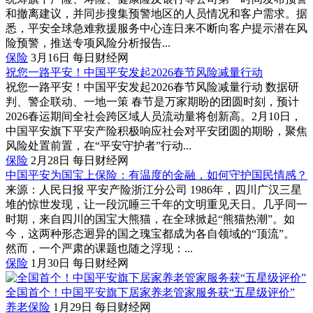
和撤离建议，并同步搜集预警地区的人员情况和客户需求。据
悉，平安全球急难救援服务中心连日来不断向客户提示潜在风
险预警，推送专项风险分析报告...
保险
3月16日
每日财经网
祝您一路平安！中国平安发起2026春节风险减量行动
祝您一路平安！中国平安发起2026春节风险减量行动 数据研
判、警企联动、一地一策 春节是万家期盼的团圆时刻，预计
2026春运期间全社会跨区域人员流动量将创新高。2月10日，
中国平安旗下平安产险积极响应社会对平安团圆的期盼，聚焦
风险处置前置，在“平安守护者”行动...
保险
2月28日
每日财经网
中国平安为国宝上保险：有温度的金融，如何守护国民情感？
来源：人民日报 平安产险浙江分公司 1986年，四川广汉三星
堆的惊世发现，让一段沉睡三千年的文明重见天日。几乎同一
时期，来自四川的国宝大熊猫，在全球掀起“熊猫热潮”。如
今，这两种形态迥异的国之瑰宝都成为各自领域的“顶流”。
然而，一个严肃的课题也随之浮现：...
保险
1月30日
每日财经网
全国首个！中国平安旗下居家养老管家服务获“五星级评价”
养老保险
1月29日
每日财经网