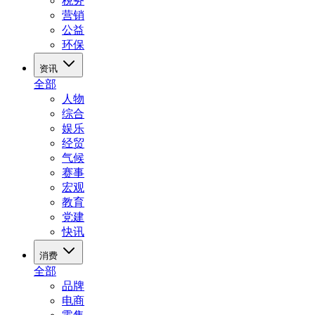
税务
营销
公益
环保
资讯
全部
人物
综合
娱乐
经贸
气候
赛事
宏观
教育
党建
快讯
消费
全部
品牌
电商