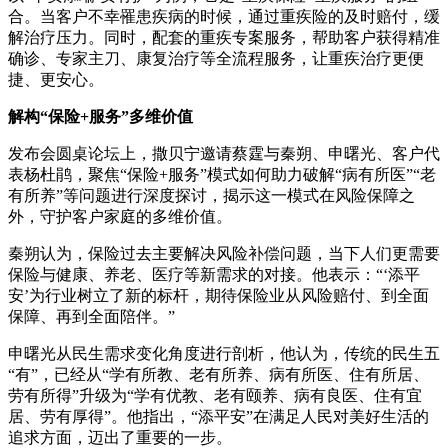
合。当客户不幸罹患疾病的时候，通过重疾险的及时赔付，缓
解治疗压力。同时，配套的重疾专案服务，帮助客户获得精准
确诊、专家主刀、康复治疗等全流程服务，让重疾治疗更便
捷、更安心。
解构“保险+服务”多维价值
发布会圆桌论坛上，撒贝宁邀请蔡霆与秦朔、申曙光、客户代
表杨杜鹃，聚焦“保险+服务”模式如何助力破解“病有所医”“老
有所养”等问题进行深度探讨，揭示这一模式在风险保障之
外，守护客户家庭的多维价值。
秦朔认为，保险过去主要解决风险补偿问题，当下人们更需要
保险与健康、养老、医疗等新需求的对接。他表示：“‘添平
安’为行业树立了新的标杆，期待保险业从风险赔付、到全面
保障、再到全面陪伴。”
申曙光从民生需求变化角度进行剖析，他认为，传统的民生五
“有”，已经从“学有所教、老有所养、病有所医、住有所居、
劳有所得”升级为“学有优教、老有颐养、病有良医、住有宜
居、劳有厚得”。他指出，“添平安”在满足人民对美好生活的
追求方面，迈出了重要的一步。