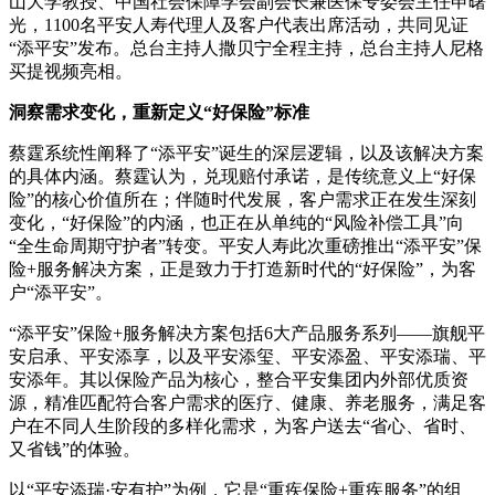
山大学教授、中国社会保障学会副会长兼医保专委会主任申曙
光，1100名平安人寿代理人及客户代表出席活动，共同见证
“添平安”发布。总台主持人撒贝宁全程主持，总台主持人尼格
买提视频亮相。
洞察需求变化，重新定义“好保险”标准
蔡霆系统性阐释了“添平安”诞生的深层逻辑，以及该解决方案
的具体内涵。蔡霆认为，兑现赔付承诺，是传统意义上“好保
险”的核心价值所在；伴随时代发展，客户需求正在发生深刻
变化，“好保险”的内涵，也正在从单纯的“风险补偿工具”向
“全生命周期守护者”转变。平安人寿此次重磅推出“添平安”保
险+服务解决方案，正是致力于打造新时代的“好保险”，为客
户“添平安”。
“添平安”保险+服务解决方案包括6大产品服务系列——旗舰平
安启承、平安添享，以及平安添玺、平安添盈、平安添瑞、平
安添年。其以保险产品为核心，整合平安集团内外部优质资
源，精准匹配符合客户需求的医疗、健康、养老服务，满足客
户在不同人生阶段的多样化需求，为客户送去“省心、省时、
又省钱”的体验。
以“平安添瑞·安有护”为例，它是“重疾保险+重疾服务”的组