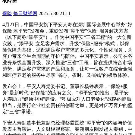
保险
每日财经网
2025-5-30 21:11
4月21日，中国平安旗下平安人寿在深圳国际会展中心举办“好
保险 添平安”发布会，重磅发布“添平安”保险+服务解决方案
（以下简称“添平安”）。作为中国平安“三省工程”的一大创新
实践，“添平安”立足客户需求，升级“保险+服务”模式，以保
险保障为基础，适配满足客户需求的多元化、个性化服务，为
客户带来全生命周期的守护与陪伴。中国平安表示，公司在各
业务条线全面升级、深入推进“三省”工程，旨在提供符合市场
趋势、满足客户需求的产品和服务，让每一位客户在综合金融
和医疗养老的服务中尽享“省心、省时、又省钱”的极致体验。
发布会上，平安人寿党委书记、董事长杨铮表示，“保险+服
务”是新时代“好保险”的应有之义。“添平安”的推出，是平安
人寿助力“健康中国”建设、“积极应对人口老龄化”战略的挺膺
担当，是践行企业社会责任的创新之举，更是对亿万客户的坚
定“三省”承诺。
平安人寿副董事长兼副总经理蔡霆围绕“添平安”的内涵与价值
发表主旨演讲。人文财经观察家、秦朔朋友圈发起人秦朔，中