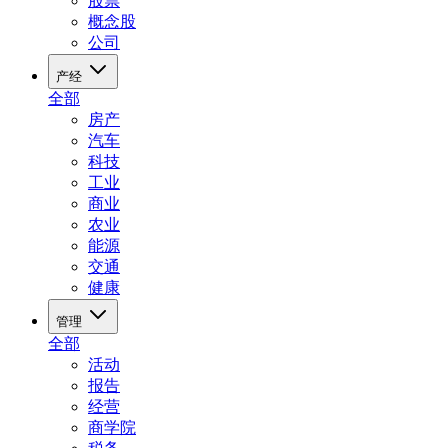
股票
概念股
公司
产经
全部
房产
汽车
科技
工业
商业
农业
能源
交通
健康
管理
全部
活动
报告
经营
商学院