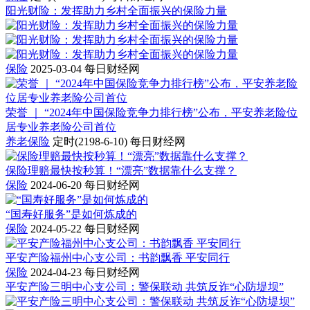
阳光财险：发挥助力乡村全面振兴的保险力量
保险
2025-03-04
每日财经网
荣誉 ｜ “2024年中国保险竞争力排行榜”公布，平安养老险位
居专业养老险公司首位
养老保险
定时(2198-6-10)
每日财经网
保险理赔最快按秒算！“漂亮”数据靠什么支撑？
保险
2024-06-20
每日财经网
“国寿好服务”是如何炼成的
保险
2024-05-22
每日财经网
平安产险福州中心支公司：书韵飘香 平安同行
保险
2024-04-23
每日财经网
平安产险三明中心支公司：警保联动 共筑反诈“心防堤坝”