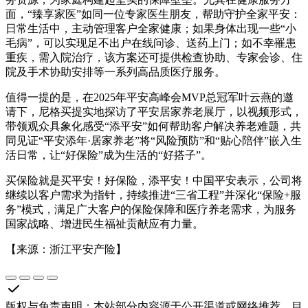
面，“臻享家医”如同一位专家医生朋友，帮助守护全家平安：
日常生活中，主动管理客户全家健康；如果身体出现一些“小
毛病”，可以实现足不出户在线问诊、送药上门；如不幸罹患
重疾，需入院治疗，该方案还可提供检查协助、专家会诊、住
院及手术协助安排等一系列高品质医疗服务。
值得一提的是，在2025年平安高峰会MVP总冠军叶云燕的邀
请下，尼格买提实地探访了平安居家养老展厅，以视频形式，
带领观众具象化感受“添平安”如何帮助客户解决养老难题，共
同见证“平安添年·居家养老”将“风险预防”和“贴心陪伴”嵌入生
活日常，让“好保险”成为生活的“好搭子”。
买保险就是买平安！好保险，添平安！中国平安表示，公司将
继续以客户需求为指针，持续推进“三省工程”并深化“保险+服
务”模式，满足广大客户的保险保障和医疗养老需求，为服务
国家战略、增进民生福祉贡献应有力量。
【来源：浙江平安产险】
版权与免责声明
：
本站部分内容源于公开渠道或网络推荐，目