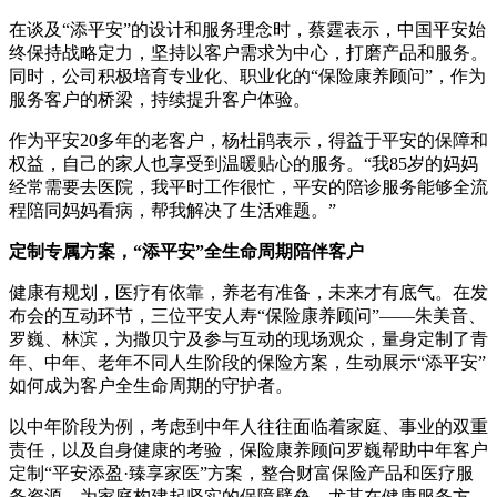
在谈及“添平安”的设计和服务理念时，蔡霆表示，中国平安始
终保持战略定力，坚持以客户需求为中心，打磨产品和服务。
同时，公司积极培育专业化、职业化的“保险康养顾问”，作为
服务客户的桥梁，持续提升客户体验。
作为平安20多年的老客户，杨杜鹃表示，得益于平安的保障和
权益，自己的家人也享受到温暖贴心的服务。“我85岁的妈妈
经常需要去医院，我平时工作很忙，平安的陪诊服务能够全流
程陪同妈妈看病，帮我解决了生活难题。”
定制专属方案，“添平安”全生命周期陪伴客户
健康有规划，医疗有依靠，养老有准备，未来才有底气。在发
布会的互动环节，三位平安人寿“保险康养顾问”——朱美音、
罗巍、林滨，为撒贝宁及参与互动的现场观众，量身定制了青
年、中年、老年不同人生阶段的保险方案，生动展示“添平安”
如何成为客户全生命周期的守护者。
以中年阶段为例，考虑到中年人往往面临着家庭、事业的双重
责任，以及自身健康的考验，保险康养顾问罗巍帮助中年客户
定制“平安添盈·臻享家医”方案，整合财富保险产品和医疗服
务资源，为家庭构建起坚实的保障壁垒。尤其在健康服务方