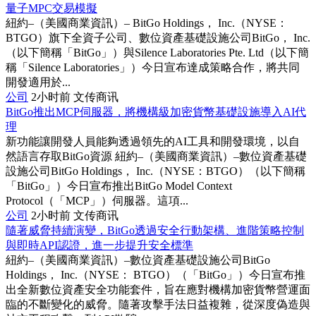
量子MPC交易模擬
紐約–（美國商業資訊）– BitGo Holdings， Inc.（NYSE：
BTGO）旗下全資子公司、數位資產基礎設施公司BitGo， Inc.
（以下簡稱「BitGo」）與Silence Laboratories Pte. Ltd（以下簡
稱「Silence Laboratories」）今日宣布達成策略合作，將共同
開發適用於...
公司
2小时前
文传商讯
BitGo推出MCP伺服器，將機構級加密貨幣基礎設施導入AI代
理
新功能讓開發人員能夠透過領先的AI工具和開發環境，以自
然語言存取BitGo資源 紐約–（美國商業資訊）–數位資產基礎
設施公司BitGo Holdings， Inc.（NYSE：BTGO）（以下簡稱
「BitGo」）今日宣布推出BitGo Model Context
Protocol（「MCP」）伺服器。這項...
公司
2小时前
文传商讯
隨著威脅持續演變，BitGo透過安全行動架構、進階策略控制
與即時API認證，進一步提升安全標準
紐約–（美國商業資訊）–數位資產基礎設施公司BitGo
Holdings， Inc.（NYSE： BTGO）（「BitGo」）今日宣布推
出全新數位資產安全功能套件，旨在應對機構加密貨幣營運面
臨的不斷變化的威脅。隨著攻擊手法日益複雜，從深度偽造與