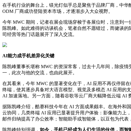
在手机行业的舞台上，镁光灯似乎总是聚焦于品牌厂商，中华酷
ODM 厂商成功登陆资本市场，才逐渐步入大众视野。
今年 MWC 期间，记者在展会现场穿梭于各展位时，注意到
陈凯峰。如此难得的访谈机会，笔者自然不愿错过，而健谈的陈
司经营等热门话题展开了深入交流。
AI能力成手机差异化关键
陈凯峰董事长堪称 MWC 的资深常客，过去十几年间，除疫情受
一，此次与他的交流，也由此展开。
在其看来，今年 MWC 的显著变化在于，AI 应用不再仅停留
终端，使其逐步具备对大语言模型、视觉及多模态 AI 应用的支
AI 加速落地。另一方面，随着谷歌等云厂商大幅降低云端 AI
据陈凯峰介绍，酷赛科技今年在 AI 方面成果颇丰。在海外和
云协同，几类终端 AI 应用已显著提升用户体验：影像能力
邮件归纳提高了办公效率；智能助手或智能体，以豆包为代表
陈凯峰特别强调，
如今，手机已经成为人们生活的伙伴，而智