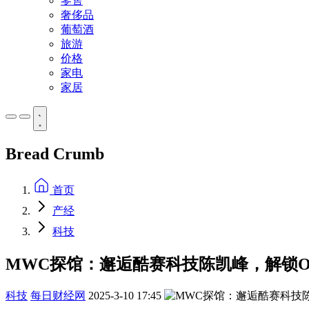
零售
奢侈品
葡萄酒
旅游
价格
家电
家居
Bread Crumb
首页
产经
科技
MWC探馆：邂逅酷赛科技陈凯峰，解锁
科技
每日财经网
2025-3-10 17:45