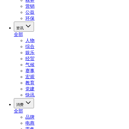
税务
营销
公益
环保
资讯
全部
人物
综合
娱乐
经贸
气候
赛事
宏观
教育
党建
快讯
消费
全部
品牌
电商