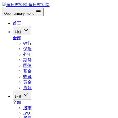
每日财经网
Open primary menu
首页
财经
全部
银行
保险
外汇
期货
国债
基金
收藏
黄金
贷款
证券
全部
股市
IPO