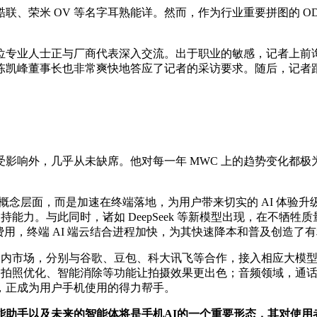
联、荣米 OV 等名字耳熟能详。然而，作为行业重要拼图的 O
一位专业人士正与厂商代表深入交流。出于职业的敏感，记者上前
凯峰董事长也非常爽快地答应了记者的采访要求。随后，记者跟
影响外，几乎从未缺席。他对每一年 MWC 上的趋势变化都极为
在概念层面，而是加速在终端落地，为用户带来切实的 AI 体验升
持能力。与此同时，诸如 DeepSeek 等新模型出现，在不
 费用，终端 AI 端云结合进程加快，为其快速降本和普及创造了
国内市场，分别与谷歌、豆包、科大讯飞等合作，接入相应大模型
上，拍照优化、智能消除等功能让拍摄效果更出色；音频领域，通
，正成为用户手机使用的得力帮手。
能助手以及未来的智能体将是手机AI的一个重要形态，其对使用