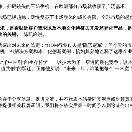
成像、扫码镜头的三防手机，在欧洲部分市场就收获了广泛需求。
市场已经趋稳，缓慢复苏下市场整体的成长有限。全球市场的起
求，是否贴近客户需求以及本地文化特征去开发差异化产品，
是
功的关键。”
陈凯峰说。
出对未来的笃定：“ODM行业过去是‘隐形冠军’，但今天的市
机、AI解决方案和本土化创新案例，恰如其分地诠释了这家企业
套“柔中带刚”的生存哲学——以技术为矛，穿透同质化竞争；以
价值共创”的跃迁。正如他所说：“未来十年，谁能把每个‘一米宽’
的在于分享信息、促进交流，并不代表本站赞同其观点或对其真
并提供相关权属证明，我们将在核实后第一时间予以删除或作出