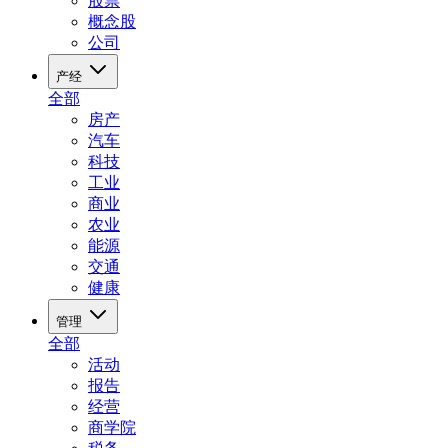
股票
概念股
公司
产经
全部
房产
汽车
科技
工业
商业
农业
能源
交通
健康
管理
全部
活动
报告
经营
商学院