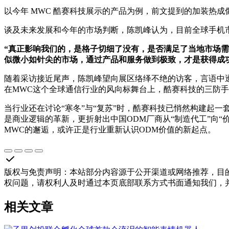
以今年 MWC 酷赛科技展示的产品为例，前文提到的加装热
谈及未来发展和今年的市场判断，陈凯峰认为，目前全球手机
“
真正影响我们的
，是格子切细了没有，是否满足了当地市场需
似微小如针尖的市场，
通过产品和服务做到极致，才是获得成
随着采访接近尾声，陈凯峰望向展区络绎不绝的访客，言语中透露
在MWC这个全球通信行业的风向标舞台上，酷赛科技的三防手
当行业还在讨论“寒冬”与“复苏”时，酷赛科技已悄然构建起一
是商业逻辑的革新，更折射出中国ODM厂商从“制造代工”向“
MWC的邂逅，或许正是行业重新认识ODM价值的新起点。
版权与免责声明
：
本站部分内容源于公开渠道或网络推荐，目
权问题，请权利人及时通过本页底部联系方式书面通知我们，
相关文章