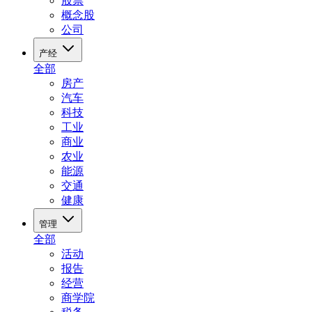
股票
概念股
公司
产经
全部
房产
汽车
科技
工业
商业
农业
能源
交通
健康
管理
全部
活动
报告
经营
商学院