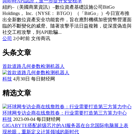
與即時API認證，進一步提升安全標準
紐約–（美國商業資訊）–數位資產基礎設施公司BitGo
Holdings， Inc.（NYSE： BTGO）（「BitGo」）今日宣布推
出全新數位資產安全功能套件，旨在應對機構加密貨幣營運面
臨的不斷變化的威脅。隨著攻擊手法日益複雜，從深度偽造與
社交工程攻擊，到API欺騙...
公司
2小时前
文传商讯
头条文章
首款道路几何参数检测机器人
科技
4月30日
每日财经网
精选文章
环球网专访企商在线詹胜春：行业需要打造第三方算力中心
科技
2023-09-04
每日财经网
GIGABYTE搭配超级芯片的AI服务器在台北国际电脑展上表
现抢眼，重新定义计算领域的新时代