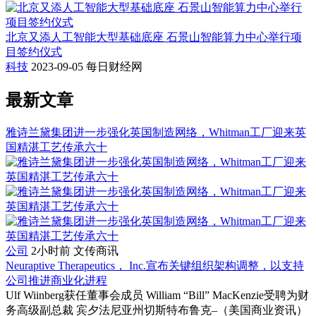
北京又添人工智能大型基础底座 石景山智能算力中心举行项
目签约仪式
科技
2023-09-05
每日财经网
最新文章
雅诗兰黛集团进一步强化英国制造网络，Whitman工厂迎来英
国精湛工艺传承六十
公司
2小时前
文传商讯
Neuraptive Therapeutics， Inc.宣布关键组织架构调整，以支持
公司推进商业化进程
Ulf Wiinberg获任董事会成员 William “Bill” MacKenzie受聘为财
务高级副总裁 宾夕法尼亚州切斯特布鲁克–（美国商业资讯）