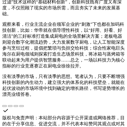
过滤”技术这样的“基础材料创新”，创新科技既有广度又有深
度，不仅照顾了现实的市场所需，而且夯实了未来的发展基
础。
观察来看，行业主流企业在领军企业的“刺激”下也都在加码科
技创新，比如：华帝就在倡导理性科技，以“好用、好看、好
清洁”的三好标准打造集成厨电的全场景解决方案；老板电器
则迎合数字化潮流趋势，大力发展数字厨电，让人工智能深度
参与烹饪过程，提倡把繁琐与负担交给科技；综合性家电巨头
海尔在厨电领域则探索打造生态场景科技，将冰箱与蒸烤箱等
联动起来为用户提供智慧服务……总之，一场以科技力为核心
指标的行业竞逐赛正在厨电业徐徐拉开。
没有淡季的市场，只有淡季的思想。笔者认为，只要不断增强
科技创新的内生动力，建立强大的体系化的科技壁垒，就能在
起伏波动的市场环境中找到确定的增长路径，书写逆势增长的
漂亮业绩答卷。
版权与免责声明
：
本站部分内容源于公开渠道或网络推荐，目
的在于分享信息、促进交流，并不代表本站赞同其观点或对其