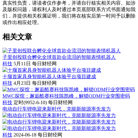
真实性负责，请读者仅作参考，并请自行核实相关内容。如涉
及版权问题，请权利人及时通过本页底部联系方式书面通知我
们，并提供相关权属证明，我们将在核实后第一时间予以删除
或作出相应处理。
相关文章
子里创投联合孵化全球首款会流泪的智能表情机器人
科技
5月11日
每日财经网
十堰首家具身智能机器人体验平台项目建成
科技
4月23日
每日财经网
MWC探馆：邂逅酷赛科技陈凯峰，解锁ODM行业突围密码
科技
定时(9952-6-10)
每日财经网
电动自行车锂电迎来新时代，克能新能源率先发力
科技
2024-06-18
每日财经网