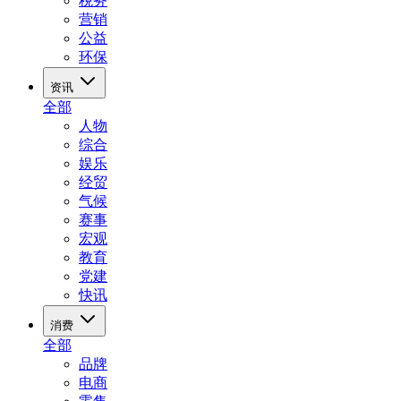
税务
营销
公益
环保
资讯
全部
人物
综合
娱乐
经贸
气候
赛事
宏观
教育
党建
快讯
消费
全部
品牌
电商