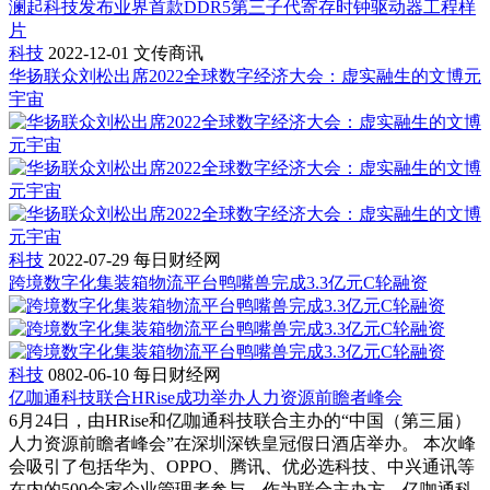
澜起科技发布业界首款DDR5第三子代寄存时钟驱动器工程样
片
科技
2022-12-01
文传商讯
华扬联众刘松出席2022全球数字经济大会：虚实融生的文博元
宇宙
科技
2022-07-29
每日财经网
跨境数字化集装箱物流平台鸭嘴兽完成3.3亿元C轮融资
科技
0802-06-10
每日财经网
亿咖通科技联合HRise成功举办人力资源前瞻者峰会
6月24日，由HRise和亿咖通科技联合主办的“中国（第三届）
人力资源前瞻者峰会”在深圳深铁皇冠假日酒店举办。 本次峰
会吸引了包括华为、OPPO、腾讯、优必选科技、中兴通讯等
在内的500余家企业管理者参与。作为联合主办方，亿咖通科