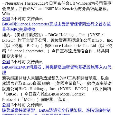
– Neuraptive Therapeutics今日宣布任命Ulf Wiinberg为公司董事
会成员，并任命William “Bill” MacKenzie为财务高级副总裁。
Wiin...
公司
2小时前
文传商讯
BitGo與Silence Laboratories完成由受監管保管商進行之首次後
量子MPC交易模擬
紐約–（美國商業資訊）– BitGo Holdings， Inc.（NYSE：
BTGO）旗下全資子公司、數位資產基礎設施公司BitGo， Inc.
（以下簡稱「BitGo」）與Silence Laboratories Pte. Ltd（以下簡
稱「Silence Laboratories」）今日宣布達成策略合作，將共同
開發適用於...
公司
2小时前
文传商讯
BitGo推出MCP伺服器，將機構級加密貨幣基礎設施導入AI代
理
新功能讓開發人員能夠透過領先的AI工具和開發環境，以自
然語言存取BitGo資源 紐約–（美國商業資訊）–數位資產基礎
設施公司BitGo Holdings， Inc.（NYSE：BTGO）（以下簡稱
「BitGo」）今日宣布推出BitGo Model Context
Protocol（「MCP」）伺服器。這項...
公司
2小时前
文传商讯
隨著威脅持續演變，BitGo透過安全行動架構、進階策略控制