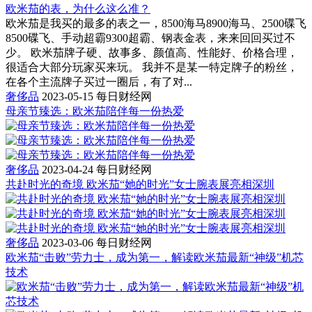
欧米茄的表，为什么这么准？
欧米茄是我买的最多的表之一，8500海马8900海马、2500碟飞
8500碟飞、手动超霸9300超霸、钢表金表，来来回回买过不
少。 欧米茄牌子硬、故事多、颜值高、性能好、价格合理，
很适合大部分玩家买来玩。 我并不是某一特定牌子的粉丝，
在各个主流牌子买过一圈后，有了对...
奢侈品
2023-05-15
每日财经网
母亲节臻选：欧米茄陪伴每一份热爱
奢侈品
2023-04-24
每日财经网
共赴时光的奇境 欧米茄“她的时光”女士腕表展亮相深圳
奢侈品
2023-03-06
每日财经网
欧米茄“击败”劳力士，成为第一，解读欧米茄最新“神级”机芯
技术