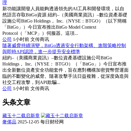
理
新功能讓開發人員能夠透過領先的AI工具和開發環境，以自
然語言存取BitGo資源 紐約–（美國商業資訊）–數位資產基礎
設施公司BitGo Holdings， Inc.（NYSE：BTGO）（以下簡稱
「BitGo」）今日宣布推出BitGo Model Context
Protocol（「MCP」）伺服器。這項...
公司
1小时前
文传商讯
隨著威脅持續演變，BitGo透過安全行動架構、進階策略控制
與即時API認證，進一步提升安全標準
紐約–（美國商業資訊）–數位資產基礎設施公司BitGo
Holdings， Inc.（NYSE： BTGO）（「BitGo」）今日宣布推
出全新數位資產安全功能套件，旨在應對機構加密貨幣營運面
臨的不斷變化的威脅。隨著攻擊手法日益複雜，從深度偽造與
社交工程攻擊，到API欺騙...
公司
1小时前
文传商讯
头条文章
藏玉十二载启新章
奢侈品
2025-12-05
每日财经网