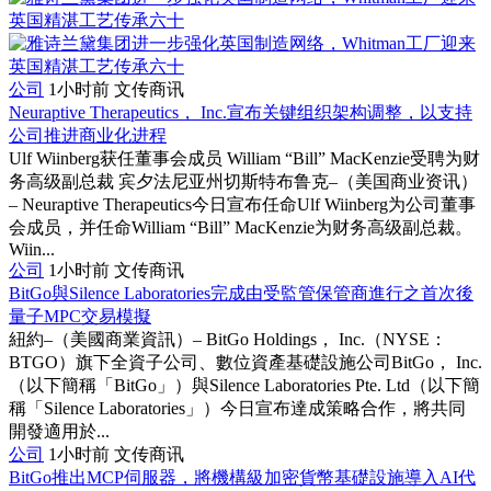
公司
1小时前
文传商讯
Neuraptive Therapeutics， Inc.宣布关键组织架构调整，以支持
公司推进商业化进程
Ulf Wiinberg获任董事会成员 William “Bill” MacKenzie受聘为财
务高级副总裁 宾夕法尼亚州切斯特布鲁克–（美国商业资讯）
– Neuraptive Therapeutics今日宣布任命Ulf Wiinberg为公司董事
会成员，并任命William “Bill” MacKenzie为财务高级副总裁。
Wiin...
公司
1小时前
文传商讯
BitGo與Silence Laboratories完成由受監管保管商進行之首次後
量子MPC交易模擬
紐約–（美國商業資訊）– BitGo Holdings， Inc.（NYSE：
BTGO）旗下全資子公司、數位資產基礎設施公司BitGo， Inc.
（以下簡稱「BitGo」）與Silence Laboratories Pte. Ltd（以下簡
稱「Silence Laboratories」）今日宣布達成策略合作，將共同
開發適用於...
公司
1小时前
文传商讯
BitGo推出MCP伺服器，將機構級加密貨幣基礎設施導入AI代