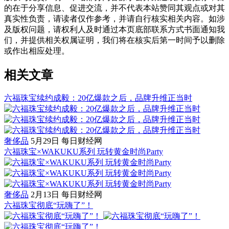
的在于分享信息、促进交流，并不代表本站赞同其观点或对其
真实性负责，请读者仅作参考，并请自行核实相关内容。如涉
及版权问题，请权利人及时通过本页底部联系方式书面通知我
们，并提供相关权属证明，我们将在核实后第一时间予以删除
或作出相应处理。
相关文章
六福珠宝续约成毅：20亿爆款之后，品牌升维正当时
奢侈品
5月29日
每日财经网
六福珠宝×WAKUKU系列 玩转黄金时尚Party
奢侈品
2月13日
每日财经网
六福珠宝彻底“玩嗨了”！