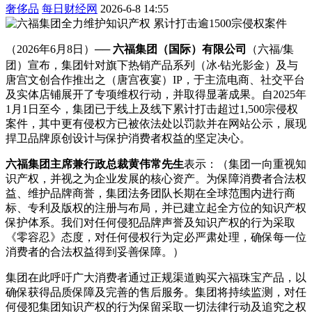
奢侈品
每日财经网
2026-6-8 14:55
（2026年6月8日）──
六福集团（国际）有限公司
（六福/集
团）宣布，集团针对旗下热销产品系列（冰‧钻光影金）及与
唐宫文创合作推出之（唐宫夜宴）IP，于主流电商、社交
平
台
及实体店铺展开了专项维权行动，并取得显著成果。自2025年
1月1日至今，集团已于线上及线下累计打击超过1,500宗侵权
案件，其中更有侵权方已被依法处以罚款并在网站公示，展现
捍卫品牌原创设计与保护消费者权益的坚定决心。
六福集团
主席
兼行政
总
裁黄伟常先生
表示：（集团一向重视知
识产权，并视之为企业发展的核心资产。为保障消费者合法权
益、维护品牌商誉，集团法务团队长期在全球范围内进行商
标、专利及版权的注册与布局，并已建立起全方位的知识产权
保护体系。我们对任何侵犯品牌声誉及知识产权的行为采取
《零容忍》态度，对任何侵权行为定必严肃处理，确保每一位
消费者的合法权益得到妥善保障。）
集团在此呼吁广大消费者通过正规渠道购买六福珠宝产品，以
确保获得品质保障及完善的售后服务。集团将持续监测，对任
何侵犯集团知识产权的行为保留采取一切
法律
行动及追究之权