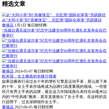
精选文章
从“大同小异”到“高奢珠宝”，京匠用“国际化审美”另辟蹊径
奢侈品
1月1日
每日财经网
“当烟台遇见波尔多”纪念中法建交60周年红酒礼盒发布会在巴
黎举行
奢侈品
2024-05-07
每日财经网
欧米茄，女士腕表的先锋引领者
如果说腕表行业过去十年的增长引擎是运动手表，那么接下来
的十年，女士手表市场将成为品牌们高度重视的领域。一些曾
经只有男士手表的品牌，最近这几年陆续推出表径在40毫米以
内的“中性风格”腕表，甚至直接推出了女士手表。在这样的流
行趋势下，过去深耕细作女士手...
奢侈品
2023-06-05
每日财经网