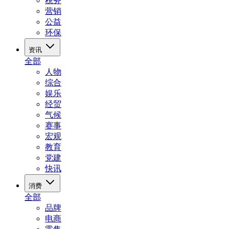
税务
营销
公益
环保
资讯
全部
人物
综合
娱乐
经贸
气候
赛事
宏观
教育
党建
快讯
消费
全部
品牌
电商