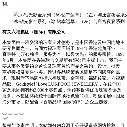
利。
冰‧钻光影金系列（冰‧钻幸运草）（左）与唐宫夜宴系列
有关六福集团
（
国际
）
有限公司
本集团由一班资深的珠宝专才创办，是
中国
香港
及
中国
内地
主
要零售商之一。首间六福珠宝店铺于1991年
香港
北角开业，一
直秉持（匠心独运、服务为本、以客为先）的服务宗旨。1997
年5月，本集团在
香港
联合
交易所
有限公司主板上市。我们主
要从事各类黄铂金首饰及珠宝首饰产品之采购、设计、批发、
商标授权及零售业务。透过多品牌策略以满足不同顾客的需
求，现时旗下品牌包括六福珠宝、金至尊、福满传家、六福精
品廊、Goldstyle和Love LUKFOOK JEWELLERY，在12个
国
家
及地区拥有约3,000个零售点，为顾客提供优质珠宝首饰及
服务。本集团将继续于国际市场物色新商机，积极拓展
中国
及
海外市场，以配合（
香港
品牌 国际演绎）之企业愿景。
版权与免责声明
：
本站部分内容源于公开渠道或网络推荐，目