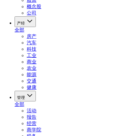
股票
概念股
公司
产经
全部
房产
汽车
科技
工业
商业
农业
能源
交通
健康
管理
全部
活动
报告
经营
商学院