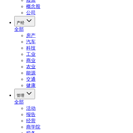
股票
概念股
公司
产经
全部
房产
汽车
科技
工业
商业
农业
能源
交通
健康
管理
全部
活动
报告
经营
商学院