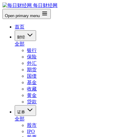
每日财经网
Open primary menu
首页
财经
全部
银行
保险
外汇
期货
国债
基金
收藏
黄金
贷款
证券
全部
股市
IPO