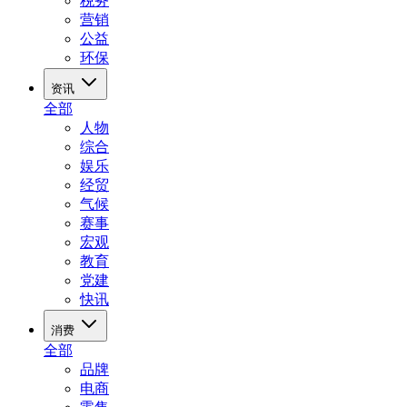
税务
营销
公益
环保
资讯
全部
人物
综合
娱乐
经贸
气候
赛事
宏观
教育
党建
快讯
消费
全部
品牌
电商