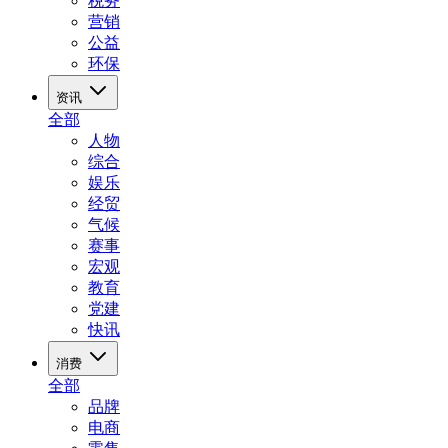
税务
营销
公益
环保
资讯
全部
人物
综合
娱乐
经贸
气候
赛事
宏观
教育
党建
快讯
消费
全部
品牌
电商