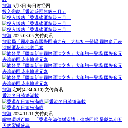
旅游
5月3日
每日财经网
投入熾熱「香港盛匯超級三月」
旅游
2025-03-05
文传商讯
旅發局「國泰新春國際匯演之夜」大年初一登場 國際多元表
演融匯花車地道元素
旅游
定时(4234-6-10)
文传商讯
香港冬日繽紛滿載
旅游
2024-11-11
文传商讯
嚐盡環球百味：「香港美酒佳餚巡禮」強勢回歸 呈獻為期五
天的饗樂盛典