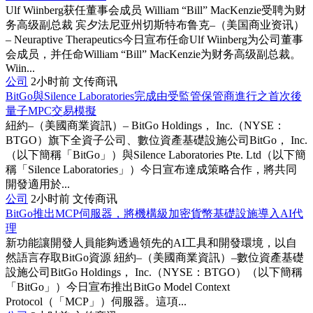
Ulf Wiinberg获任董事会成员 William “Bill” MacKenzie受聘为财
务高级副总裁 宾夕法尼亚州切斯特布鲁克–（美国商业资讯）
– Neuraptive Therapeutics今日宣布任命Ulf Wiinberg为公司董事
会成员，并任命William “Bill” MacKenzie为财务高级副总裁。
Wiin...
公司
2小时前
文传商讯
BitGo與Silence Laboratories完成由受監管保管商進行之首次後
量子MPC交易模擬
紐約–（美國商業資訊）– BitGo Holdings， Inc.（NYSE：
BTGO）旗下全資子公司、數位資產基礎設施公司BitGo， Inc.
（以下簡稱「BitGo」）與Silence Laboratories Pte. Ltd（以下簡
稱「Silence Laboratories」）今日宣布達成策略合作，將共同
開發適用於...
公司
2小时前
文传商讯
BitGo推出MCP伺服器，將機構級加密貨幣基礎設施導入AI代
理
新功能讓開發人員能夠透過領先的AI工具和開發環境，以自
然語言存取BitGo資源 紐約–（美國商業資訊）–數位資產基礎
設施公司BitGo Holdings， Inc.（NYSE：BTGO）（以下簡稱
「BitGo」）今日宣布推出BitGo Model Context
Protocol（「MCP」）伺服器。這項...