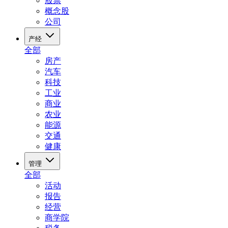
股票
概念股
公司
产经
全部
房产
汽车
科技
工业
商业
农业
能源
交通
健康
管理
全部
活动
报告
经营
商学院