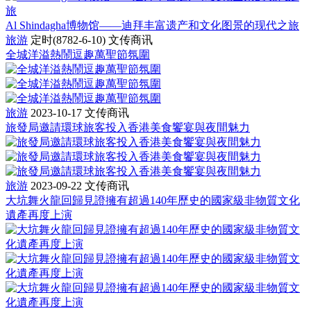
Al Shindagha博物馆——迪拜丰富遗产和文化图景的现代之旅
旅游
定时(8782-6-10)
文传商讯
全城洋溢熱鬧逗趣萬聖節氛圍
旅游
2023-10-17
文传商讯
旅發局邀請環球旅客投入香港美食饗宴與夜間魅力
旅游
2023-09-22
文传商讯
大坑舞火龍回歸見證擁有超過140年歷史的國家級非物質文化
遺產再度上演