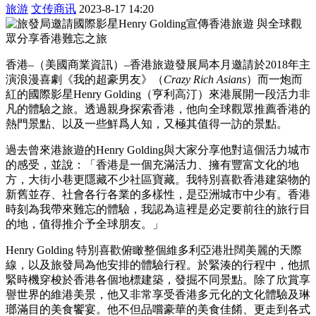
旅游
文传商讯
2023-8-17 14:20
香港–（美國商業資訊）–香港旅遊發展局本月邀請於2018年主
演浪漫喜劇《我的超豪男友》（
Crazy Rich
Asians
）而一炮而
紅的國際影星Henry Golding（亨利高汀）來港展開一段活力非
凡的體驗之旅。透過親身探索香港，他向全球觀眾推薦香港的
熱門景點、以及一些鮮爲人知，又極其值得一訪的景點。
過去曾來港旅遊的Henry Golding與大家分享他對這個活力城市
的感受，並說：「香港是一個充滿活力、擁有豐富文化的地
方，大街小巷更隱藏不少社區寶藏。我特別喜歡香港建築物的
新舊並存、社會各行各業的多樣性，是亞洲城市中少有。香港
時刻為我帶來難忘的體驗，我認為這裡是必定要前往的旅行目
的地，值得推介予全球朋友。」
Henry Golding 特別喜歡俯瞰整個維多利亞港壯闊美麗的天際
線，以及旅發局為他安排的體驗行程。於緊湊的行程中，他抓
緊時機穿梭於香港各個地標建築，發掘不同景點。除了欣賞享
譽世界的維港美景，他又非常享受香港多元化的文化體驗及琳
瑯滿目的美食饗宴。他不但品嚐豪華的美食佳餚、更走到各式