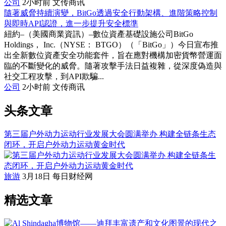
公司
2小时前
文传商讯
隨著威脅持續演變，BitGo透過安全行動架構、進階策略控制
與即時API認證，進一步提升安全標準
紐約–（美國商業資訊）–數位資產基礎設施公司BitGo
Holdings， Inc.（NYSE： BTGO）（「BitGo」）今日宣布推
出全新數位資產安全功能套件，旨在應對機構加密貨幣營運面
臨的不斷變化的威脅。隨著攻擊手法日益複雜，從深度偽造與
社交工程攻擊，到API欺騙...
公司
2小时前
文传商讯
头条文章
第三届户外动力运动行业发展大会圆满举办 构建全链条生态
闭环，开启户外动力运动黄金时代
旅游
3月18日
每日财经网
精选文章