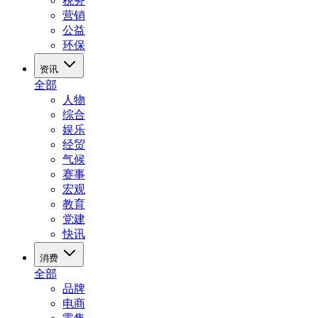
税务
营销
公益
环保
资讯
全部
人物
综合
娱乐
经贸
气候
赛事
宏观
教育
党建
快讯
消费
全部
品牌
电商