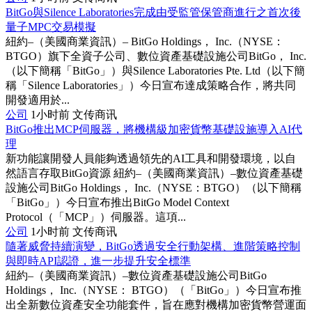
BitGo與Silence Laboratories完成由受監管保管商進行之首次後
量子MPC交易模擬
紐約–（美國商業資訊）– BitGo Holdings， Inc.（NYSE：
BTGO）旗下全資子公司、數位資產基礎設施公司BitGo， Inc.
（以下簡稱「BitGo」）與Silence Laboratories Pte. Ltd（以下簡
稱「Silence Laboratories」）今日宣布達成策略合作，將共同
開發適用於...
公司
1小时前
文传商讯
BitGo推出MCP伺服器，將機構級加密貨幣基礎設施導入AI代
理
新功能讓開發人員能夠透過領先的AI工具和開發環境，以自
然語言存取BitGo資源 紐約–（美國商業資訊）–數位資產基礎
設施公司BitGo Holdings， Inc.（NYSE：BTGO）（以下簡稱
「BitGo」）今日宣布推出BitGo Model Context
Protocol（「MCP」）伺服器。這項...
公司
1小时前
文传商讯
隨著威脅持續演變，BitGo透過安全行動架構、進階策略控制
與即時API認證，進一步提升安全標準
紐約–（美國商業資訊）–數位資產基礎設施公司BitGo
Holdings， Inc.（NYSE： BTGO）（「BitGo」）今日宣布推
出全新數位資產安全功能套件，旨在應對機構加密貨幣營運面