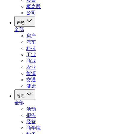
股票
概念股
公司
产经
全部
房产
汽车
科技
工业
商业
农业
能源
交通
健康
管理
全部
活动
报告
经营
商学院