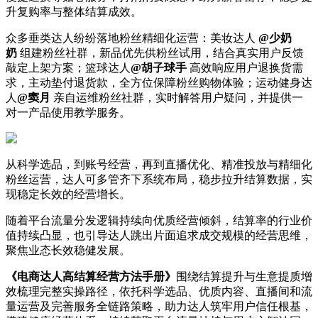
升复购率与整体结算成效。
众多垂类达人纷纷落地粉丝精细化运营：美妆达人
@
少奶
奶
组建粉丝社群，新品优先供粉丝试用，结合真实用户反馈
敲定上架方案；篮球达人
@
胡子球手
高效响应用户退换货需
求，主动垫付退货款，全方位保障粉丝购物体验；运动健身达
人
@
窦月
亲自运维粉丝社群，实时解答用户疑问，并提供一
对一产品使用教学服务。
从科学选品，到账号经营，再到直播优化、精准投放与精细化
粉丝运营，达人可多管齐下系统布局，稳步拉升结算数据，实
现稳定长效的经营增长。
随着平台流量分发逻辑持续向优质经营倾斜，结算率的行业价
值持续凸显，也引导达人跳出片面追求成交规模的经营思维，
聚焦业态长效稳健发展。
《电商达人高结算经营方法手册》
围绕结算提升与生意提质增
效梳理完整实操路径，依托科学选品、优质内容、直播间和流
量运营及完善服务全链路策略，助力达人筑牢用户信任根基，