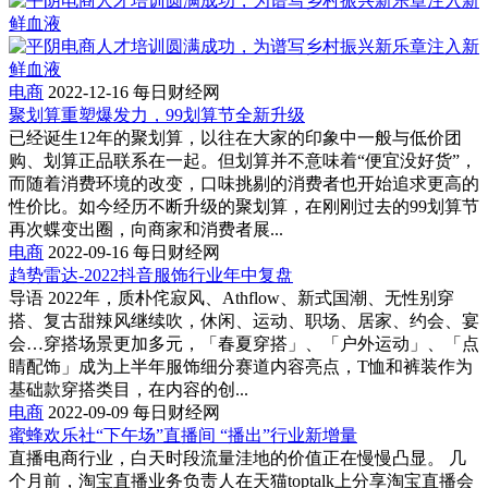
电商
2022-12-16
每日财经网
聚划算重塑爆发力，99划算节全新升级
已经诞生12年的聚划算，以往在大家的印象中一般与低价团
购、划算正品联系在一起。但划算并不意味着“便宜没好货”，
而随着消费环境的改变，口味挑剔的消费者也开始追求更高的
性价比。如今经历不断升级的聚划算，在刚刚过去的99划算节
再次蝶变出圈，向商家和消费者展...
电商
2022-09-16
每日财经网
趋势雷达-2022抖音服饰行业年中复盘
导语 2022年，质朴侘寂风、Athflow、新式国潮、无性别穿
搭、复古甜辣风继续吹，休闲、运动、职场、居家、约会、宴
会…穿搭场景更加多元，「春夏穿搭」、「户外运动」、「点
睛配饰」成为上半年服饰细分赛道内容亮点，T恤和裤装作为
基础款穿搭类目，在内容的创...
电商
2022-09-09
每日财经网
蜜蜂欢乐社“下午场”直播间 “播出”行业新增量
直播电商行业，白天时段流量洼地的价值正在慢慢凸显。 几
个月前，淘宝直播业务负责人在天猫toptalk上分享淘宝直播会