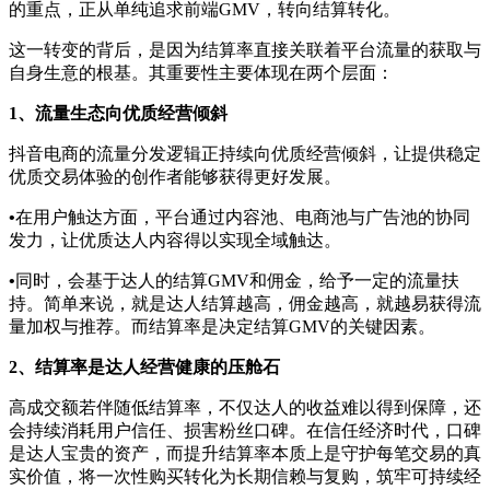
的重点，正从单纯追求前端GMV，转向结算转化。
这一转变的背后，是因为结算率直接关联着平台流量的获取与
自身生意的根基。其重要性主要体现在两个层面：
1、
流量生态向优质经营倾斜
抖音电商的流量分发逻辑正持续向优质经营倾斜，让提供稳定
优质交易体验的创作者能够获得更好发展。
•
在用户触达方面，平台通过内容池、电商池与广告池的协同
发力，让优质达人内容得以实现全域触达。
•
同时，会基于达人的结算GMV和佣金，给予一定的流量扶
持。简单来说，就是达人结算越高，佣金越高，就越易获得流
量加权与推荐。而结算率是决定结算GMV的关键因素。
2、
结算率是达人经营健康的压舱石
高成交额若伴随低结算率，不仅达人的收益难以得到保障，还
会持续消耗用户信任、损害粉丝口碑。在信任经济时代，口碑
是达人宝贵的资产，而提升结算率本质上是守护每笔交易的真
实价值，将一次性购买转化为长期信赖与复购，筑牢可持续经