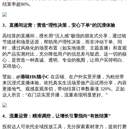
结算率超80%。
3、
直播间运营：营造
“
理性决策，安心下单
”
的沉浸体验
高结算的直播间，擅长用“活人感”极强的朋友式分享，通过细
节描述和场景还原，帮助用户理性决策，而非冲动下单。同
时，通过风格化的场景布置（如实地场景、主题直播）和直观
的产品实测对比，充分降低用户的信息差与疑虑。这一切的核
心，是营造一种真诚、透明、专业的氛围，让用户买得明白、
买得放心。
譬如，
@
港味
HK
猫小
C
在店铺、在户外实景开播，为粉丝带
来沉浸式直播体验。依托真实生活场景做产品试用分享，内容
更接地气、观感直观亲切，带动结算订单数暴涨 320%。正如
达人所言：“在门店实景开播，流量表现明显更好。”
4、
流量运营：精准调控，让增长引擎指向
“
有效结算
”
投前达人可依托全域投放工具，充分探索素材潜力，提前打磨