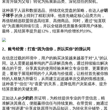
未育升级为父母）转化为拓展新品类、深化信任的契机。
这种基于人设和数据选品、持续优化货盘的策略，在达人
@
胡
子球手
的身上得到了精彩演绎。他首先确定核心品类方向，
再借助精选联盟筛选高结算、高佣商品。同时，通过“短直联
动”为直播间持续引流，并以全链路优质服务保障用户体验。
最终，其结算率提升超12%，结算单均价增长约19%。
2、
账号经营：打造
“
因为信你，所以买你
”
的强认同
在信息过载的环境中，用户的购买决策越来越基于对“人”的认
同。达人需要超越单纯的产品讲解员角色，通过持续输出解决
痛点的干货、分享真实的使用经验来树立专业信誉。更重要的
是，要敢于展现鲜明的个人风格与价值观，让粉丝首先被你独
特的人格魅力所吸引，从而建立起超越单次交易的情感连接。
这种基于“信任”与“喜爱”的关系，是降低用户决策成本、提升
结算质量的关键支撑。
正如达人
@
少奶奶
所证明，为粉丝提供专业的干货信息，精
准解决其痛点，便能赢得信任与持续复购。在带货前，她通过
直播“纯讲课”分享皮肤原理与选品知识，为转化充分铺垫，其