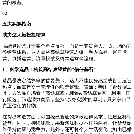
营的根基。
02
五大实操指南
助力达人轻松提结算
高结算经营并非某个单点技巧，而是一套贯穿人、货、场的完
整经营体系。达人需将高结算经营思维，融入选品、账号运
营、直播运营、流量投放及粉丝运营全流程。
1、
科学选品：构筑高结算经营的
“
信任基石
”
选品是决定结算率的首要关卡。达人不能仅凭感觉或盲目追随
热点，而需建立一套理性的筛选逻辑。譬如：善用平台数据工
具，去选品广场看「高结算率」标签&高结算专区、利用「同
行跟选」筛选潜力商品；坚持“亲身实测”的原则，只分享自己
真正信任的好物。
在货盘构造方面，可围绕已验证的爆款延伸需求，搭建互补型
货盘。同时，持续测款，果断淘汰数据不佳的商品，让货盘始
终保持健康与竞争力。此外，还可将个人生活变化（如由已婚