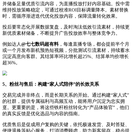
并储备足量优质引流内容，为直播投放打好内容基础。投中需
维持投放策略稳定，可通过校准ROI目标调量降本。素材替换
时，需循序渐进迭代优化投放内容，保障流量转化效果。
投后要常态化开展数据复盘，及时淘汰低效引流素材，持续更
新优质素材储备，不断提升广告投放效率与整体竞争力。
例如达人
@
七七数码超有料
，每逢直播专场，都会提前半个月
或一个月发布新机预热短视频，分批测试引流素材，持续蓄水
沉淀高意向客群。其结算率环比增长超25%、结算单均价增长
超36%。
5、
粉丝与售后：构建
“
家人式陪伴
”
的长效关系
交易完成并非终点，而是长期关系的开始。通过构建“家人式”
的社群，提供专属福利与高频互动，能将用户沉淀为忠实拥
趸。更重要的是，将这些铁杆粉丝转化为“产品体验官”，他们
的真实反馈是优化选品与内容的指南。
优质售后是促成用户复购的关键，依托极速发货、及时答疑、
便捷退换等贴心服务，打消消费顾虑，助力新客留存，稳步提