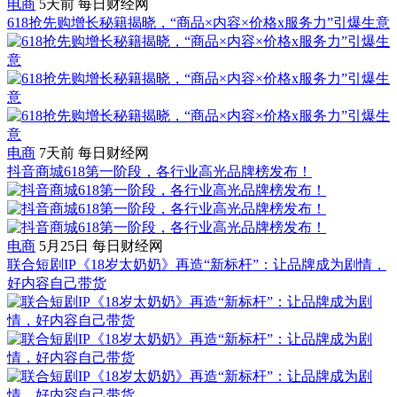
电商
5天前
每日财经网
618抢先购增长秘籍揭晓，“商品×内容×价格x服务力”引爆生意
电商
7天前
每日财经网
抖音商城618第一阶段，各行业高光品牌榜发布！
电商
5月25日
每日财经网
联合短剧IP《18岁太奶奶》再造“新标杆”：让品牌成为剧情，
好内容自己带货