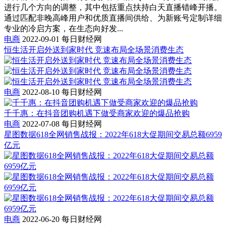
进行几个方向的调整，其中包括重点扶持白天直播错峰开播。
通过匹配非晚高峰用户和优质直播间供给、为新账号定制详细
专业的冷启方案，在生态向好发...
电商
2022-09-01
每日财经网
恒生活开启外送到家时代 竞速布局全场景消费生态
电商
2022-08-10
每日财经网
千千惠：在抖音团购机遇下做受商家欢迎的爆品抢购
电商
2022-07-08
每日财经网
星图数据618全网销售战报：2022年618大促期间交易总额6959
亿元
电商
2022-06-20
每日财经网