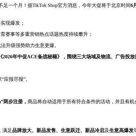
正式启动已不足一个月！据TikTok Shop官方消息，今年大促将于北京时间
6
早实现爆发；
体育赛事等多重营销热点话题热度持续攀升；
玩法升级强势助力生意更爆。
《
2026
年中促
ACE
备战秘籍》，围绕三大场域及物流、广告投放
“应报尽报”。
n”
两步注册，
商品将自动适用于所有符合条件的活动，并且有机
，满足
品牌放大、新品发售、生意跃迁、新品冷启
及
生意高爆发