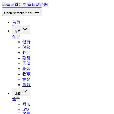
每日财经网
Open primary menu
首页
财经
全部
银行
保险
外汇
期货
国债
基金
收藏
黄金
贷款
证券
全部
股市
IPO