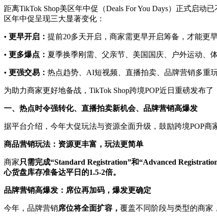
距离TikTok Shop美区年中促（Deals For You Days）
区年中促呈现三大显著变化：
•
更早开启：
提前20多天开启，商家需更早开启筹备，才能更
•
更多爆点：
夏季换季刚需、父亲节、美国国庆、户外运动、
•
更强交易：
热点趋势、AI短视频、直播拍卖、品牌营销多重
为助力商家更好地备战，TikTok Shop跨境POP近日重磅发布了
一、热点时令强转化、直播拍卖新机会、品牌营销高爆发
据平台介绍，今年大促玩法与资源全面升级，鼓励跨境POP商家
商品营销玩法：资源更丰富，玩法更简单
商家
只需完成
“Standard Registration”
和
“Advanced Registratio
心货盘库存准备达平日的
1.5-2
倍。
品牌营销高爆发：席位再加码，爆发更确定
今年，品牌营销
席位将全面扩容，
覆盖不同阶段与类型的商家