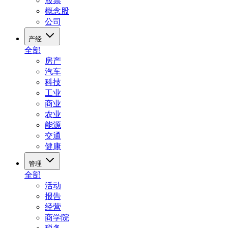
股票
概念股
公司
产经
全部
房产
汽车
科技
工业
商业
农业
能源
交通
健康
管理
全部
活动
报告
经营
商学院