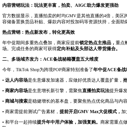
内容营销玩法：玩法更丰富，拍卖、
AIGC
助力爆发更强劲
官方数据显示，直播拍卖的时均GMV是其他直播的4倍，美区
容储备置换货品补贴、爆款内容对投加码等资源扶持，全面助
热点营销：热点新发布，转化更高效
年中促期间多重热点叠加，商家应提前
锁定热点主推品，
重点
场。完成任务的商家可获得
定向补贴及头部达人带货撮合。
二、多场域齐发力：
ACE
备战秘籍覆盖五大维度
今年，TikTok Shop为跨境POP商家特别准备了
年中促
ACE
备战
•
达人内容场
是生意爆发加速器，应做好优质达人覆盖扩量，
•
商家内容场
是生意增长新引擎，需聚焦
直播拍卖玩法
提升爆
•
商城与搜索
是稳健增长的基本盘，要聚焦热点优化商品与内
• 商家需提前测试广告素材，
提前开启
GMV Max
大促模式，
加
• 和平台一起持续
提升年中用户体验，加强复购。
商家需重点