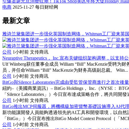
引爆圣诞元旦消费狂潮！TikTok Shop美区年终大促Holiday Ha
电商
2025-11-27
每日财经网
最新文章
雅诗兰黛集团进一步强化英国制造网络，Whitman工厂迎来英
公司
1小时前
文传商讯
Neuraptive Therapeutics， Inc.宣布关键组织架构调整，
Ulf Wiinberg获任董事会成员 William “Bill” MacKenz
员，并任命William “Bill” MacKenzie为财务高级副总裁。 Wiin...
公司
1小时前
文传商讯
BitGo與Silence Laboratories完成由受監管保管商進行之首
紐約–（美國商業資訊）– BitGo Holdings， Inc.（NYSE： B
「Silence Laboratories」）今日宣布達成策略合作，將共同開發適
公司
1小时前
文传商讯
BitGo推出MCP伺服器，將機構級加密貨幣基礎設施導入AI代
新功能讓開發人員能夠透過領先的AI工具和開發環境，以自然語言存取B
「BitGo」）今日宣布推出BitGo Model Context Protocol（
公司
1小时前
文传商讯