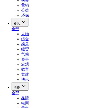
税务
营销
公益
环保
资讯
全部
人物
综合
娱乐
经贸
气候
赛事
宏观
教育
党建
快讯
消费
全部
品牌
电商