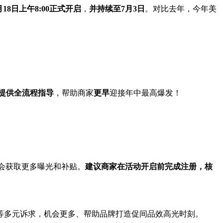
月
18
日上午
8:00
正式开启
，
并持续至
7
月
3
日
。对比去年，今年美
提供全流程指导
，帮助商家
更早
迎接年中最高爆发！
会获取更多曝光和补贴。
建议商家在活动开启前完成注册，核
等多元诉求，机会更多、帮助品牌打造促间品效高光时刻。