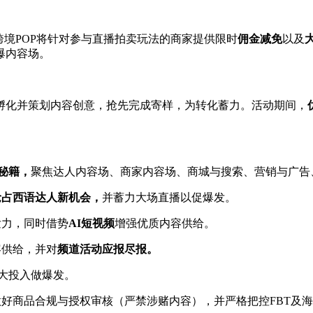
跨境POP将针对参与直播拍卖玩法的商家提供限时
佣金减免
以及
爆内容场。
孵化并策划内容创意，抢先完成寄样，为转化蓄力。活动期间，
秘籍，
聚焦达人内容场、商家内容场、商城与搜索、营销与广告
抢占西语达人新机会，
并蓄力大场直播以促爆发。
发力，同时借势
AI
短视频
增强优质内容供给。
容供给，并对
频道活动应报尽报。
大投入做爆发。
做好商品合规与授权审核（严禁涉赌内容），并严格把控FBT及