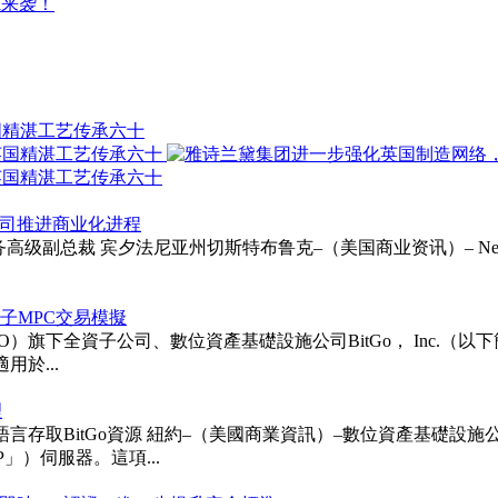
ul来袭！
国精湛工艺传承六十
以支持公司推进商业化进程
ie受聘为财务高级副总裁 宾夕法尼亚州切斯特布鲁克–（美国商业资讯）– Neurapt
次後量子MPC交易模擬
TGO）旗下全資子公司、數位資產基礎設施公司BitGo， Inc.（以下簡稱「BitG
用於...
理
itGo資源 紐約–（美國商業資訊）–數位資產基礎設施公司BitGo 
「MCP」）伺服器。這項...