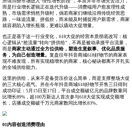
所谓消费市场进入“理性增长阶段”，本质并非市场失去活力，
而是行业增长逻辑正在迭代升级——消费端用户愈发理性成
熟，市场需求悄然升级时，倘若商家们继续沿用传统经营思
路，一味追流量、拼低价，而未能及时捕捉用户新需求，商家
就容易陷入增长瓶颈，更难以撬动大促增量。
也正是基于这一行业变化，618大促的经营本质彻底改写：核
心逻辑从“抢流量”转向“拼供给”，不再是被动承接平台流量，
而是
商家主动通过全方位供给，塑造生意叙事、优化品质服
务，为自己创造增量。
复盘往年抖音商城618好物节的商家表
现不难发现，所有实现稳增长的商家，核心秘诀都离不开扎实
的全域供给能力。
这里的供给，从来不是备货压价这么简单，而是支撑整场大促
的三大核心底气。并在今年抖音商城618好物节开售三日得到
成功印证：5月15日至17日，平台成交额破亿元的品牌数量同
比增长89%，超100万新达人首次参与618大促实现成交额增
长，店播成交额破千万元商家数同比增长83%。
01
内容创造消费理由