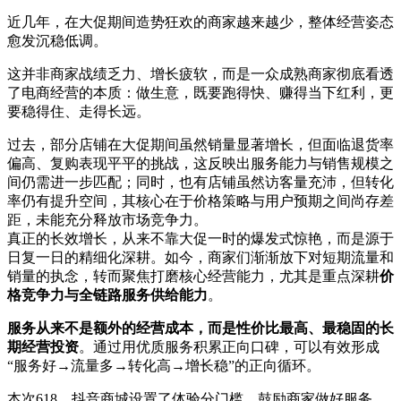
近几年，在大促期间造势狂欢的商家越来越少，整体经营姿态
愈发沉稳低调。
这并非商家战绩乏力、增长疲软，而是一众成熟商家彻底看透
了电商经营的本质：做生意，既要跑得快、赚得当下红利，更
要稳得住、走得长远。
过去，部分店铺在大促期间虽然销量显著增长，但面临退货率
偏高、复购表现平平的挑战，这反映出服务能力与销售规模之
间仍需进一步匹配；同时，也有店铺虽然访客量充沛，但转化
率仍有提升空间，其核心在于价格策略与用户预期之间尚存差
距，未能充分释放市场竞争力。
真正的长效增长，从来不靠大促一时的爆发式惊艳，而是源于
日复一日的精细化深耕。如今，商家们渐渐放下对短期流量和
销量的执念，转而聚焦打磨核心经营能力，尤其是重点深耕
价
格竞争力与全链路服务供给能力
。
服务从来不是额外的经营成本，而是性价比最高、最稳固的长
期经营投资
。通过用优质服务积累正向口碑，可以有效形成
“服务好→流量多→转化高→增长稳”的正向循环。
本次618，抖音商城设置了体验分门槛，鼓励商家做好服务，