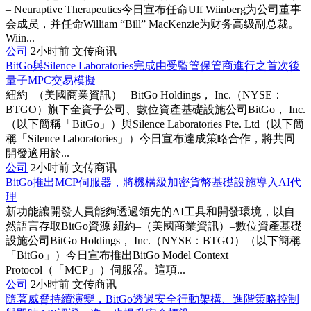
– Neuraptive Therapeutics今日宣布任命Ulf Wiinberg为公司董事
会成员，并任命William “Bill” MacKenzie为财务高级副总裁。
Wiin...
公司
2小时前
文传商讯
BitGo與Silence Laboratories完成由受監管保管商進行之首次後
量子MPC交易模擬
紐約–（美國商業資訊）– BitGo Holdings， Inc.（NYSE：
BTGO）旗下全資子公司、數位資產基礎設施公司BitGo， Inc.
（以下簡稱「BitGo」）與Silence Laboratories Pte. Ltd（以下簡
稱「Silence Laboratories」）今日宣布達成策略合作，將共同
開發適用於...
公司
2小时前
文传商讯
BitGo推出MCP伺服器，將機構級加密貨幣基礎設施導入AI代
理
新功能讓開發人員能夠透過領先的AI工具和開發環境，以自
然語言存取BitGo資源 紐約–（美國商業資訊）–數位資產基礎
設施公司BitGo Holdings， Inc.（NYSE：BTGO）（以下簡稱
「BitGo」）今日宣布推出BitGo Model Context
Protocol（「MCP」）伺服器。這項...
公司
2小时前
文传商讯
隨著威脅持續演變，BitGo透過安全行動架構、進階策略控制