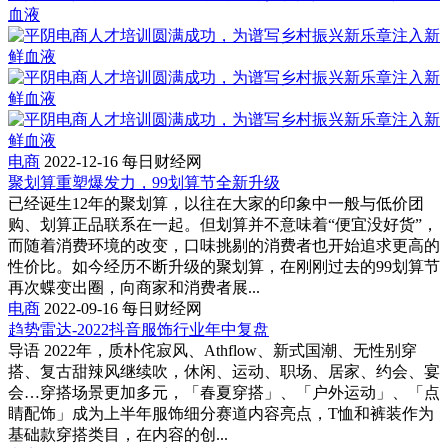
血液
电商
2022-12-16
每日财经网
聚划算重塑爆发力，99划算节全新升级
已经诞生12年的聚划算，以往在大家的印象中一般与低价团
购、划算正品联系在一起。但划算并不意味着“便宜没好货”，
而随着消费环境的改变，口味挑剔的消费者也开始追求更高的
性价比。如今经历不断升级的聚划算，在刚刚过去的99划算节
再次蝶变出圈，向商家和消费者展...
电商
2022-09-16
每日财经网
趋势雷达-2022抖音服饰行业年中复盘
导语 2022年，质朴侘寂风、Athflow、新式国潮、无性别穿
搭、复古甜辣风继续吹，休闲、运动、职场、居家、约会、宴
会…穿搭场景更加多元，「春夏穿搭」、「户外运动」、「点
睛配饰」成为上半年服饰细分赛道内容亮点，T恤和裤装作为
基础款穿搭类目，在内容的创...