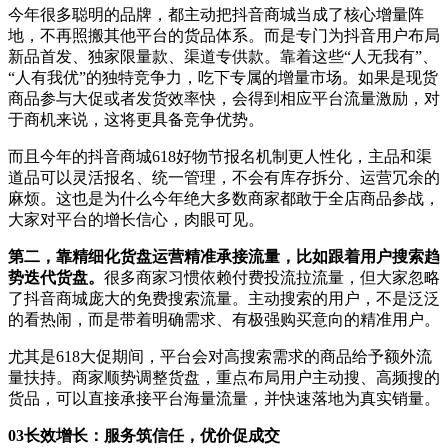
今年很多聪明的品牌，都主动把抖音商城当成了核心增量阵
地，不再照搬其他平台的货品体系。而是专门为抖音用户布局
新品首发、独家限量款、渠道专供款。靠着这些“人无我有”、
“人有我优”的独特竞争力，吃下专属的增量市场。如果是现货
商品参与大促或者发货效率快，会得到相应平台流量激励，对
于商机来说，这将更具备竞争优势。
而且今年的抖音商城618好物节报名机制更人性化，主品和渠
道品可以灵活报名、统一管理，不会有库存拆分、运营冗余的
麻烦。这也是为什么今年绝大多数商家都敢于全店商品参战，
大家对平台的增长信心，肉眼可见。
第二，靠精细化货盘运营精准承接流量，比如跟着用户搜索趋
势迭代货盘。
很多商家习惯依赖付费投流拉流量，但大家忽略
了抖音商城庞大的免费搜索流量。主动搜索的用户，不是泛泛
的看热闹，而是带着明确需求、有极强购买意向的精准用户。
尤其是618大促期间，平台会对高搜索需求的商品给予额外流
量扶持。商家顺势调整货盘，重点布局用户主动搜、高频搜的
货品，可以直接承接平台海量流量，并快速落地为真实销量。
03
长效增长：服务筑信任，优价促成交