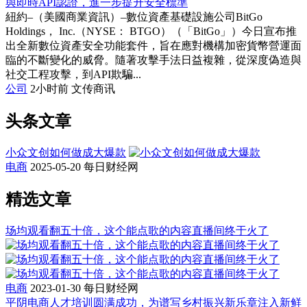
與即時API認證，進一步提升安全標準
紐約–（美國商業資訊）–數位資產基礎設施公司BitGo
Holdings， Inc.（NYSE： BTGO）（「BitGo」）今日宣布推
出全新數位資產安全功能套件，旨在應對機構加密貨幣營運面
臨的不斷變化的威脅。隨著攻擊手法日益複雜，從深度偽造與
社交工程攻擊，到API欺騙...
公司
2小时前
文传商讯
头条文章
小众文创如何做成大爆款
电商
2025-05-20
每日财经网
精选文章
场均观看翻五十倍，这个能点歌的内容直播间终于火了
电商
2023-01-30
每日财经网
平阴电商人才培训圆满成功，为谱写乡村振兴新乐章注入新鲜