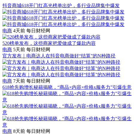
抖音商城618开门红高光榜单出炉，多行业品牌集中爆发
电商
4天前
每日财经网
520榜单发布，这些商家把爱做成了爆款内容
电商
5天前
每日财经网
官方发布｜电商达人在抖音电商做好“结算”的N种路径
电商
7天前
每日财经网
618抢先购增长秘籍揭晓，“商品×内容×价格x服务力”引爆生意
电商
8天前
每日财经网