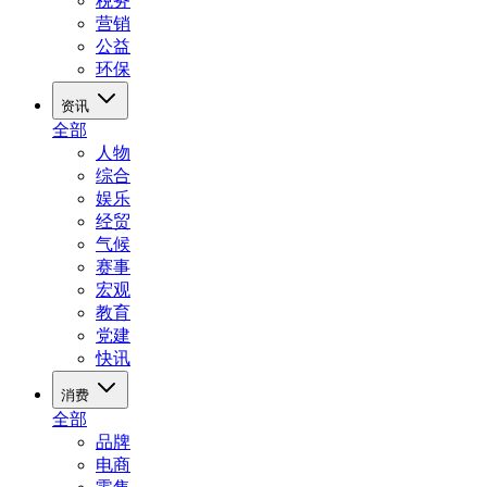
税务
营销
公益
环保
资讯
全部
人物
综合
娱乐
经贸
气候
赛事
宏观
教育
党建
快讯
消费
全部
品牌
电商