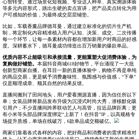
心智转变。通过场景化短视频、专业达人种草、真实溯源体验
等多元内容形式，跳出生硬的卖点宣讲，把产品卖点转化为用
户可感知的价值，为最终成交层层铺垫。
比如，车载香薰品牌德耳曼，通过建立标准化的切片生产机
制，将定制化内容精准植入用户认知、决策、成交、二次传播
每一个环节，让每一条素材内容都在增加新用户对商品的好感
度。深耕蓄水下，德耳曼成功缔造出百万销量的爆款单品。
优质内容不止能吸引和承接流量，更能重塑大促消费体验，为
复购做好铺垫。
本届抖音商城618好物节，平台涌现了一大批
创新型商家自播。在耳目一新的直播体验中，购物不再是单纯
的商品交易，更是赋予消费趣味性、氛围感与价值感，“下单”
仅是顺理成章、顺其自然的结果反馈。
直播间搬到了田间地头，用户爱看溯源直播，因为信任所以下
单；女装品牌将新品发布升级为沉浸式时尚大秀，潜移默化吸
引用户；不少直播间跨界联动艺人与高管，拉近品牌距离；更
有小米等头部品牌深度绑定“上新了！在抖音”IP，以高规格专
场提升质感，单场在线破万，6款单品成交额破亿。
商家们靠着各式各样的内容，把好商品和消费者的需求精准对