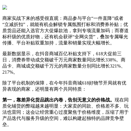
商家实战下来的感受很直观：商品参与平台“一件直降”或者
“立减折扣”，就能有机会解锁专属氛围打标和消费券补贴；优
质货品还能入选官方大促爆款池，拿到专项流量加码；而赛道
标杆级的优质好物，还有机会获评“全网尖货”，叠加专属曝光
传播、平台补贴双重加持，流量和销量实现大幅增长。
最新数据显示，在抖音商城百亿补贴支持下，618大促前三
日，消费券带动成交额破千万元商家数量同比增长338%。商
品卡、商城成交额破千万元的商家数量分别同比增长321%、
217%。
除了平台机制的保障，在今年抖音商城618好物节开局就有优
异表现的商家，还明显有两个共同特质：
第一，靠差异化货品跳出内卷，告别无意义的价格战。
现在同
质化铺货的弊端越来越明显：大家卖的同款、价格差不多、玩
法也雷同；这会让经营重心过度聚焦于价格维度，压缩了用于
产品迭代与服务升级的空间，难以构建起独特的品牌竞争壁
垒。