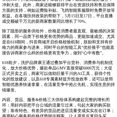
冲刺大促。此外，商家还能够获得平台在资源扶持和售后保障
方面的支持，例如运费险补贴、飞鸽智能客服限时免费开放等
权益。在各项扶持政策的帮助下，5月15日至17日，平台直播
成交额破千万元的新商家数量同比增长了70%。
除了隐形的服务供给外，价格是消费者最直观、最敏感的决策
因素，同一品类下价格更有优势的商品，更能加速成交。尤其
是在618期间，抖音商城开启价格校验机制，鼓励和支持有价
格力的商家参与进来，同时平台的智能工具“优价推手”也能直
接告诉商家什么样的价格更有竞争力，做到“心中有数”。
618前夕，洗护品牌康王通过叠加平台货补、消费券与机制优
化，放大价格优势，爆款单品GMV直接突破6000万元；大促
正式开卖之后，商家可以借助巨量千川的AI工具，获得个性
化的投放建议，以及618专属素材提升投放效率，还可以使用
智能优惠券快速拿量，在流量竞争中抢占先机，实现生意的持
续爆发。
内容、货品、服务&价格三大供给体系构建起完整的增长闭
环：用好内容把平台公域的流量引过来，勾起大家的购买欲
望；靠有特色、有差异的货品把进店流量变成实实在在订单；
再用贴心服务和价格优势留住顾客，让人愿意反复回头买。