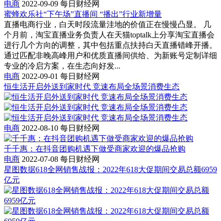
电商
2022-09-09
每日财经网
蜜蜂欢乐社“下午场”直播间 “播出”行业新增量
直播电商行业，白天时段流量洼地的价值正在慢慢凸显。 几
个月前，淘宝直播业务负责人在天猫toptalk上分享淘宝直播会
进行几个方向的调整，其中包括重点扶持白天直播错峰开播。
通过匹配非晚高峰用户和优质直播间供给、为新账号定制详细
专业的冷启方案，在生态向好发...
电商
2022-09-01
每日财经网
恒生活开启外送到家时代 竞速布局全场景消费生态
电商
2022-08-10
每日财经网
千千惠：在抖音团购机遇下做受商家欢迎的爆品抢购
电商
2022-07-08
每日财经网
星图数据618全网销售战报：2022年618大促期间交易总额6959
亿元