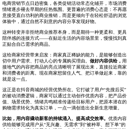
电商营销节点日趋密集，各类促销活动常态化铺开，市场消费
情绪逐步褪去早期的狂热氛围。更普遍的消费心态是：不再愿
意接受直白功利的商业推销，而是更倾向于在轻松舒适的浏览
体验中，通过自然不刻意的内容分享发现好物。
这种转变并非拒绝商业推荐本身，而是期待一种更柔和、更具
陪伴感的连接方式——在贴近生活的内容场景里，慢慢找到真
正贴合自己需求的商品。
这给商家经营带来启发：商家真正稀缺的能力，是能够创造出
切中用户需求、打动人心的专属购买理由。
做好内容供给，
用
接地气的内容把商品的亮点清晰明了展现出来，直接拉近商家
和消费者的距离。现在商家想留住人气、把订单做起来，靠的
就是这一点。
这正是在抖音商城的经营优势所在。它打破了用户“先搜后买”
的被动消费逻辑，商家可以通过主动创作优质内容，把产品价
值、场景优势、情绪共鸣精准传递给目标用户，把原本潜在的
购物需求转化为真实订单，一点一滴创造出全新生意增量。
比如，用内容撬动新客的持续涌入、提高成交效率。
优质内容
供给能够完成用户从“无兴趣、无需求”到“被种草、想下单”的