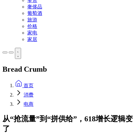
零售
奢侈品
葡萄酒
旅游
价格
家电
家居
Bread Crumb
首页
消费
电商
从“抢流量”到“拼供给”，618增长逻辑变
了