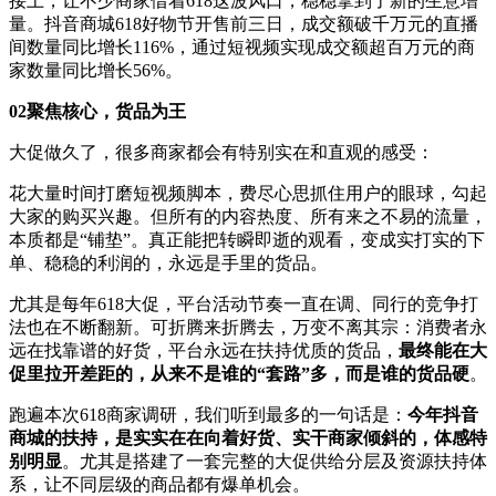
接上，让不少商家借着618这波风口，稳稳拿到了新的生意增
量。抖音商城618好物节开售前三日，成交额破千万元的直播
间数量同比增长116%，通过短视频实现成交额超百万元的商
家数量同比增长56%。
02
聚焦核心，货品为王
大促做久了，很多商家都会有特别实在和直观的感受：
花大量时间打磨短视频脚本，费尽心思抓住用户的眼球，勾起
大家的购买兴趣。但所有的内容热度、所有来之不易的流量，
本质都是“铺垫”。真正能把转瞬即逝的观看，变成实打实的下
单、稳稳的利润的，永远是手里的货品。
尤其是每年618大促，平台活动节奏一直在调、同行的竞争打
法也在不断翻新。可折腾来折腾去，万变不离其宗：消费者永
远在找靠谱的好货，平台永远在扶持优质的货品，
最终能在大
促里拉开差距的，从来不是谁的
“
套路
”
多，而是谁的货品硬
。
跑遍本次618商家调研，我们听到最多的一句话是：
今年抖音
商城的扶持，是实实在在向着好货、实干商家倾斜的，体感特
别明显
。尤其是搭建了一套完整的大促供给分层及资源扶持体
系，让不同层级的商品都有爆单机会。