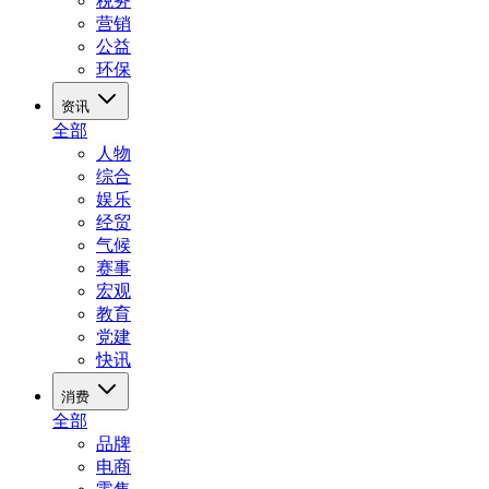
税务
营销
公益
环保
资讯
全部
人物
综合
娱乐
经贸
气候
赛事
宏观
教育
党建
快讯
消费
全部
品牌
电商