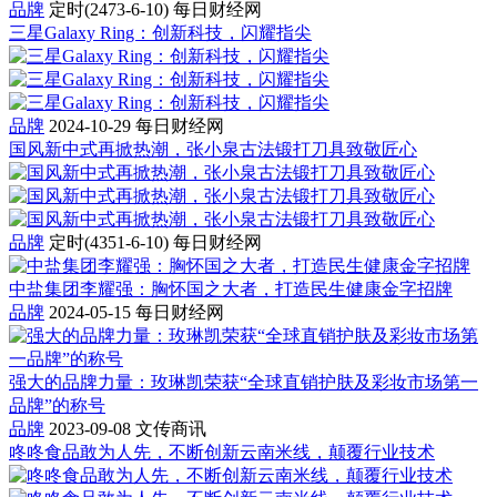
品牌
定时(2473-6-10)
每日财经网
三星Galaxy Ring：创新科技，闪耀指尖
品牌
2024-10-29
每日财经网
国风新中式再掀热潮，张小泉古法锻打刀具致敬匠心
品牌
定时(4351-6-10)
每日财经网
中盐集团李耀强：胸怀国之大者，打造民生健康金字招牌
品牌
2024-05-15
每日财经网
强大的品牌力量：玫琳凯荣获“全球直销护肤及彩妆市场第一
品牌”的称号
品牌
2023-09-08
文传商讯
咚咚食品敢为人先，不断创新云南米线，颠覆行业技术