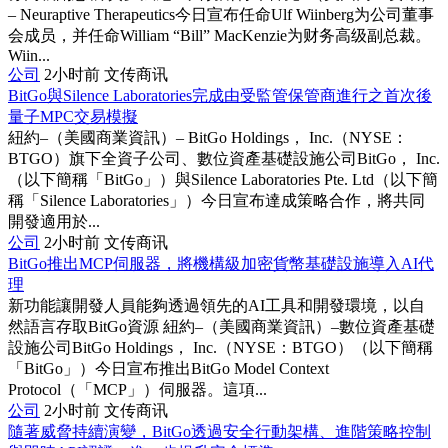
– Neuraptive Therapeutics今日宣布任命Ulf Wiinberg为公司董事
会成员，并任命William “Bill” MacKenzie为财务高级副总裁。
Wiin...
公司
2小时前
文传商讯
BitGo與Silence Laboratories完成由受監管保管商進行之首次後
量子MPC交易模擬
紐約–（美國商業資訊）– BitGo Holdings， Inc.（NYSE：
BTGO）旗下全資子公司、數位資產基礎設施公司BitGo， Inc.
（以下簡稱「BitGo」）與Silence Laboratories Pte. Ltd（以下簡
稱「Silence Laboratories」）今日宣布達成策略合作，將共同
開發適用於...
公司
2小时前
文传商讯
BitGo推出MCP伺服器，將機構級加密貨幣基礎設施導入AI代
理
新功能讓開發人員能夠透過領先的AI工具和開發環境，以自
然語言存取BitGo資源 紐約–（美國商業資訊）–數位資產基礎
設施公司BitGo Holdings， Inc.（NYSE：BTGO）（以下簡稱
「BitGo」）今日宣布推出BitGo Model Context
Protocol（「MCP」）伺服器。這項...
公司
2小时前
文传商讯
隨著威脅持續演變，BitGo透過安全行動架構、進階策略控制