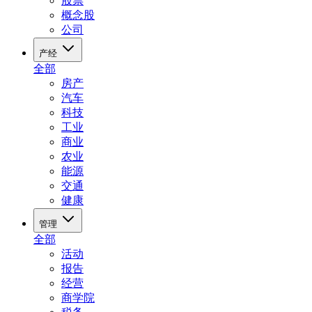
股票
概念股
公司
产经
全部
房产
汽车
科技
工业
商业
农业
能源
交通
健康
管理
全部
活动
报告
经营
商学院