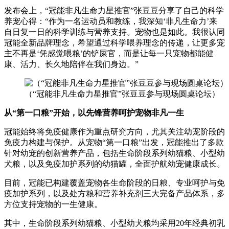
发布会上，“冠能非凡生命力星推官”张豆豆分享了自己的科学
养宠心得：“作为一名运动员和教练，我深知‘非凡生命力’来
自日复一日的科学训练与营养支持。宠物也是如此。我很认同
冠能全新品牌理念，希望通过科学喂养理念的传递，让更多宠
主不再是‘凭感觉喂粮’的铲屎官，而是让每一只宠物都能健
康、活力、长久地陪伴在我们身边。”
（“冠能非凡生命力星推官”张豆豆参与现场圆桌论坛）
从“第一口粮”开始，以先锋营养呵护宠物非凡一生
冠能始终将免疫健康作为重点研究方向，尤其关注幼宠阶段的
免疫力构建与保护。从宠物“第一口粮”出发，冠能推出了多款
针对幼宠的创新营养产品，包括生命阶段系列幼猫粮、小型幼
犬粮，以及免疫加护系列的幼猫罐，全面护航幼宠健康成长。
目前，冠能已构建覆盖宠物各生命阶段的日粮、专业呵护与免
疫加护系列，以及处方粮和营养补充剂三大完备产品体系，多
方位支持宠物的一生健康。
其中，生命阶段系列幼猫粮、小型幼犬粮均采用20年经典初乳