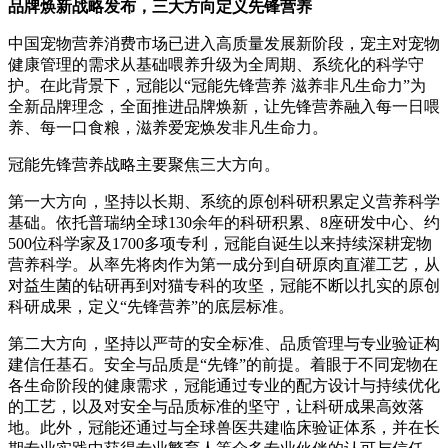
品牌焕新战略发布，三大方向定义先锋营养
中国宠物营养消费市场已进入高质量发展新阶段，宠主对宠物
健康管理的需求从基础喂养升级为全周期、系统化的科学守
护。在此背景下，冠能以“冠能先锋营养 滋养非凡生命力”为
全新品牌理念，全面推进品牌焕新，让先锋营养融入每一日喂
养、每一口食粮，滋养爱宠焕发非凡生命力。
冠能先锋营养战略主要聚焦三大方向。
第一大方向，坚持以长期、系统的原创科研积累定义营养科学
基础。依托普瑞纳全球130余年的科研积累、8座研发中心、约
500位科学家及1700多项专利，冠能自诞生以来持续深耕宠物
营养科学。从率先将肉作为第一成分到自研原肉直灌工艺，从
对益生菌的钻研再到对猫专科的攻坚，冠能不断以扎实的原创
科研成果，定义“先锋营养”的底层标准。
第二大方向，坚持以严苛的安全标准、品质管理与专业验证构
建信任基石。安全与品质是“先锋”的前提。着眼于不同宠物在
各生命阶段的健康需求，冠能通过专业的配方设计与持续优化
的工艺，以及对安全与品质标准的坚守，让科研成果高效落
地。此外，冠能还通过与全球兽医共建临床验证体系，并在长