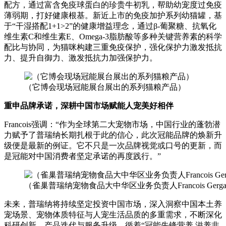
配方，通过富含免疫球蛋白的珍贵牛初乳，帮助幼宠度过免疫
薄弱期，打好健康根基。新近上市的免疫加护系列幼猫罐，基
于“干湿搭配1+1>2”的健康增益理念，通过β-葡聚糖、抗氧化
维生素C和维生素E、Omega-3脂肪酸等多种关键营养素的科学
配比与协同，为猫咪构建三重免疫保护，强化保护力激发抵抗
力、提升自御力、激发抵抗力加强保护力。
（它博会现场冠能展台展出的系列猫粮产品）
重申品牌承诺，深耕中国市场赋能人宠美好相伴
Francois强调：“作为全球第二大宠物市场，中国行业的蓬勃潜
力赋予了普瑞纳长期扎根于此的信心，此次冠能品牌的焕新升
级便是最新的例证。它不只是一次品牌视觉或口号的更新，而
是冠能对中国消费者坚定承诺的再度践行。”
（雀巢普瑞纳宠物食品大中华区业务负责人Francois Gerg
未来，普瑞纳将持续坚定投资中国市场，深入洞察中国本土养
宠场景、宠物体质特征与人宠生活品质的多重需求，不断深化
科研创新、产品迭代与服务升级，循着“冠能先锋营养 滋养非