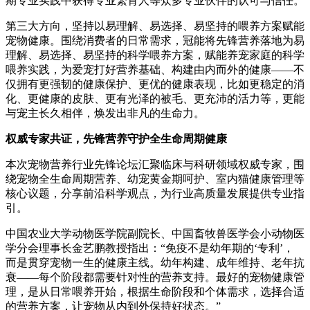
期专业实践中获得专业繁育人等众多专业伙伴的认可与信任。
第三大方向，坚持以易理解、易选择、易坚持的喂养方案赋能
宠物健康。围绕消费者的日常需求，冠能将先锋营养落地为易
理解、易选择、易坚持的科学喂养方案，赋能养宠家庭的科学
喂养实践，为爱宠打好营养基础、构建由内而外的健康——不
仅拥有更强韧的健康保护、更优的健康表现，比如更稳定的消
化、更健康的皮肤、更有光泽的被毛、更充沛的活力等，更能
与宠主长久相伴，焕发出非凡的生命力。
权威专家共证，先锋营养守护全生命周期健康
本次宠物营养行业先锋论坛汇聚临床与科研领域权威专家，围
绕宠物全生命周期营养、幼宠黄金期呵护、室内猫健康管理等
核心议题，分享前沿科学观点，为行业高质量发展提供专业指
引。
中国农业大学动物医学院副院长、中国畜牧兽医学会小动物医
学分会理事长金艺鹏教授指出：“免疫不是幼年期的‘专利’，
而是贯穿宠物一生的健康主线。幼年构建、成年维持、老年抗
衰——每个阶段都需要针对性的营养支持。最好的宠物健康管
理，是从日常喂养开始，根据生命阶段和个体需求，选择合适
的营养方案，让宠物从内到外保持好状态。”