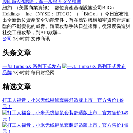
與即時API認證，進一步提升安全標準
紐約–（美國商業資訊）–數位資產基礎設施公司BitGo
Holdings， Inc.（NYSE： BTGO）（「BitGo」）今日宣布推
出全新數位資產安全功能套件，旨在應對機構加密貨幣營運面
臨的不斷變化的威脅。隨著攻擊手法日益複雜，從深度偽造與
社交工程攻擊，到API欺騙...
公司
2小时前
文传商讯
头条文章
一加 Turbo 6X 系列正式发布
品牌
7小时前
每日财经网
精选文章
打工人福音，小米无线键鼠套装舒适版上市，官方售价149
元！