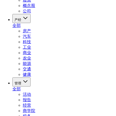
股票
概念股
公司
产经
全部
房产
汽车
科技
工业
商业
农业
能源
交通
健康
管理
全部
活动
报告
经营
商学院