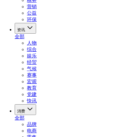
税务
营销
公益
环保
资讯
全部
人物
综合
娱乐
经贸
气候
赛事
宏观
教育
党建
快讯
消费
全部
品牌
电商