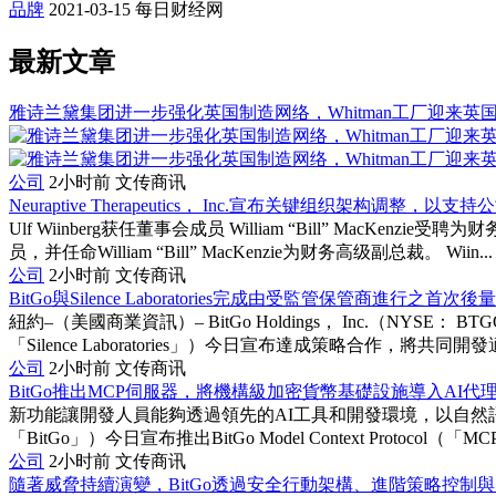
品牌
2021-03-15
每日财经网
最新文章
雅诗兰黛集团进一步强化英国制造网络，Whitman工厂迎来英
公司
2小时前
文传商讯
Neuraptive Therapeutics， Inc.宣布关键组织架构调整，
Ulf Wiinberg获任董事会成员 William “Bill” MacKenz
员，并任命William “Bill” MacKenzie为财务高级副总裁。 Wiin...
公司
2小时前
文传商讯
BitGo與Silence Laboratories完成由受監管保管商進行之首
紐約–（美國商業資訊）– BitGo Holdings， Inc.（NYSE： B
「Silence Laboratories」）今日宣布達成策略合作，將共同開發適
公司
2小时前
文传商讯
BitGo推出MCP伺服器，將機構級加密貨幣基礎設施導入AI代
新功能讓開發人員能夠透過領先的AI工具和開發環境，以自然語言存取B
「BitGo」）今日宣布推出BitGo Model Context Protocol（
公司
2小时前
文传商讯
隨著威脅持續演變，BitGo透過安全行動架構、進階策略控制與