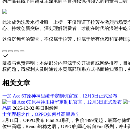
列产品在线下商超及主流电商平台持续保持领先的销量与口碑
此次成为洗发水行业唯一上榜，不仅印证了拉芳在激烈市场竞
心、持续创新突破、深刻理解消费者，才能在时代的浪潮中屹
这份沉甸甸的荣誉，不仅属于拉芳，也属于所有信赖和支持国
版权与免责声明
：
本站部分内容源于公开渠道或网络推荐，目
权问题，请权利人及时通过本页底部联系方式书面通知我们，
相关文章
一加 Ace 6T原神神里绫华定制机官宣，12月3日正式发布
品牌
2025-12-02
每日财经网
十年理想之作，OPPO如何登高望远？
3月11日，OPPO发布 Find X3系列，售价4499元起，
位中高端，Reno5站稳之后，OPPO的重心转向Find系列，冲