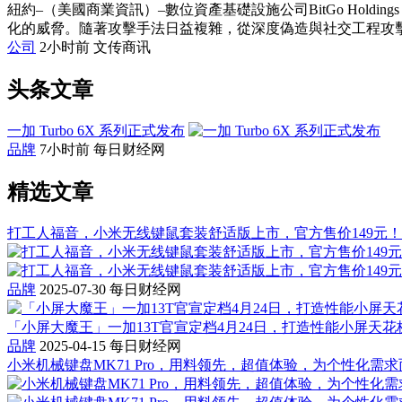
紐約–（美國商業資訊）–數位資產基礎設施公司BitGo Holdi
化的威脅。隨著攻擊手法日益複雜，從深度偽造與社交工程攻擊，到
公司
2小时前
文传商讯
头条文章
一加 Turbo 6X 系列正式发布
品牌
7小时前
每日财经网
精选文章
打工人福音，小米无线键鼠套装舒适版上市，官方售价149元！
品牌
2025-07-30
每日财经网
「小屏大魔王」一加13T官宣定档4月24日，打造性能小屏天花
品牌
2025-04-15
每日财经网
小米机械键盘MK71 Pro，用料领先，超值体验，为个性化需