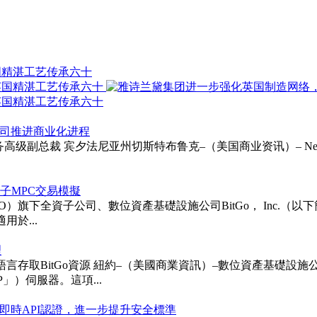
国精湛工艺传承六十
以支持公司推进商业化进程
ie受聘为财务高级副总裁 宾夕法尼亚州切斯特布鲁克–（美国商业资讯）– Neurapt
次後量子MPC交易模擬
TGO）旗下全資子公司、數位資產基礎設施公司BitGo， Inc.（以下簡稱「BitG
用於...
理
itGo資源 紐約–（美國商業資訊）–數位資產基礎設施公司BitGo 
「MCP」）伺服器。這項...
即時API認證，進一步提升安全標準