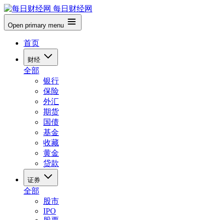
每日财经网
Open primary menu
首页
财经
全部
银行
保险
外汇
期货
国债
基金
收藏
黄金
贷款
证券
全部
股市
IPO