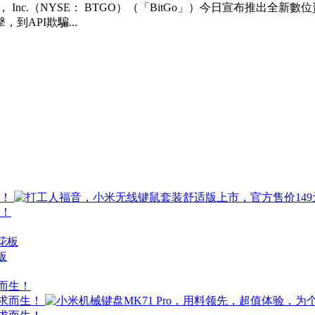
ngs， Inc.（NYSE： BTGO）（「BitGo」）今日宣布
API欺騙...
板
求而生！