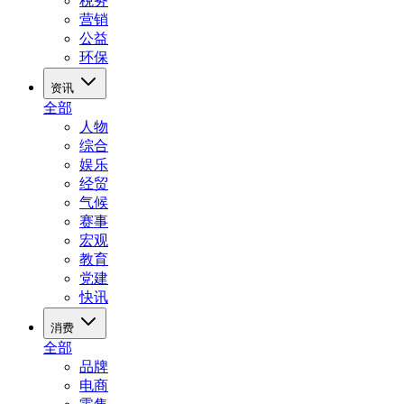
税务
营销
公益
环保
资讯
全部
人物
综合
娱乐
经贸
气候
赛事
宏观
教育
党建
快讯
消费
全部
品牌
电商