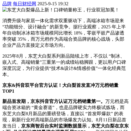
品牌
每日财经网
2025-9-15 19:32
消费升级与家居一体化需求双重驱动下，高端冰箱市场迎来
“功能细分、设计融合” 的新竞争。据行业观察，2025 年上半
年自动制冰冰箱市场规模同比增长 18%，零嵌平嵌产品渗透
率突破 35%，而万元档作为高端合资品牌的核心战场，头部
企业产品力直接定义市场方向。
2025年8月，东芝大白梨系列新品陆续上市，不仅以 “制冰、
嵌入式、高端销量”三重第一的成绩站稳脚跟，更以用户口碑
深度沉淀，为行业提供“技术&设计&情感价值”一体化经典范
本。
京东&
抖音双
平台官方认证！大白梨首发直冲万元
档
销量
TOP1
新品首发期，
京东抖音官方
认证万元档销量第一。
万元档是高
端合资冰箱的 “黄金赛道”，也是品牌硬实力终极试炼场，而
东芝大白梨8月新品的重磅登场，直接以 “首发即爆款” 的表
现，刷新行业对高端新品的市场爆发力认知。8月11日新品首
发当日，
京东商智后台
实时监测数据显示，东芝大白梨在京东