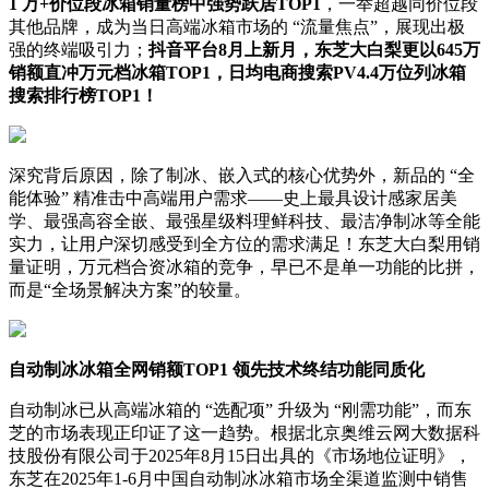
1 万+价位段冰箱销量榜中强势跃居TOP1
，一举超越同价位段
其他品牌，成为当日高端冰箱市场的 “流量焦点”，展现出极
强的终端吸引力；
抖音平台
8月上新月，东芝大白梨更以645万
销额直冲万元档冰箱TOP1，
日均电
商搜索PV4.4万位列冰箱
搜索排行榜TOP1！
深究背后原因，除了制冰、嵌入式的核心优势外，新品的 “全
能体验” 精准击中高端用户需求——史上最具设计感家居美
学、最强高容全嵌、最强星级料理鲜科技、最洁净制冰等全能
实力，让用户深切感受到全方位的需求满足！东芝大白梨用销
量证明，万元档合资冰箱的竞争，早已不是单一功能的比拼，
而是“全场景解决方案”的较量。
自动制冰冰箱全网销额TOP1 领先技术终结功能同质化
自动制冰已从高端冰箱的 “选配项” 升级为 “刚需功能”，而东
芝的市场表现正印证了这一趋势。根据北京奥维云网大数据科
技股份有限公司于2025年8月15日出具的《市场地位证明》，
东芝在2025年1-6月中国自动制冰冰箱市场全渠道监测中销售