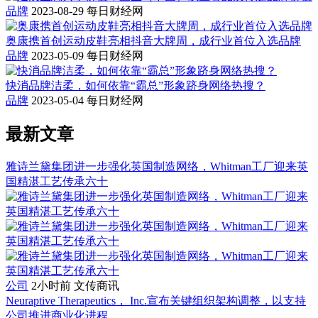
品牌
2023-08-29
每日财经网
奥康携首创运动皮鞋亮相抖音大牌周，成行业首位入选品牌
品牌
2023-05-09
每日财经网
快消品牌洁柔，如何依靠“霸总”形象跻身网络热搜？
品牌
2023-05-04
每日财经网
最新文章
雅诗兰黛集团进一步强化英国制造网络，Whitman工厂迎来英
国精湛工艺传承六十
公司
2小时前
文传商讯
Neuraptive Therapeutics， Inc.宣布关键组织架构调整，以支持
公司推进商业化进程