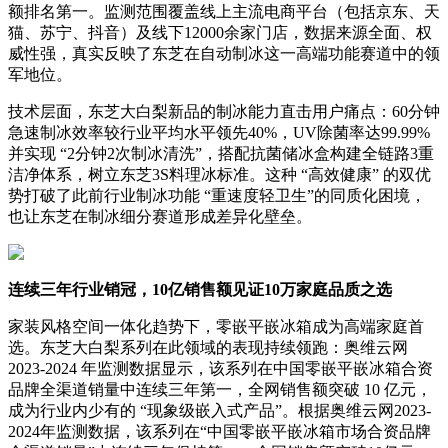
额排名第一。监测范围覆盖线上主流电商平台（包括京东、天
猫、苏宁、抖音）及线下12000余家门店，数据来源全面、权
威性强，真实反映了东芝在自动制冰这一高端功能赛道中的领
军地位。
技术层面，东芝大白梨新品的制冰能力直击用户痛点：60分钟
急速制冰效率较行业平均水平领先40%，UV除菌率达99.99%
并实现 “2分钟2次制冰清洗”，搭配抗菌储冰盒构建全链路3重
洁净体系，树立东芝3S料理冰标准。这种 “高效健康” 的双优
势打破了此前行业制冰功能 “重速度轻卫生”的同质化困境，
也让东芝在制冰细分赛道形成差异化壁垒。
连续三年行业销冠，10亿销售额见证10万家庭品质之选
家装风格空间一体化趋势下，零嵌平嵌冰箱成为高端家庭首
选。东芝大白梨系列在此领域的表现持续领跑：奥维云网
2023-2024 年监测数据显示，该系列在中国零嵌平嵌冰箱合资
品牌全渠道销量中连续三年第一，全网销售额突破 10 亿元，
成为行业内少有的 “现象级嵌入式产品”。根据奥维云网2023-
2024年监测数据，该系列在“中国零嵌平嵌冰箱市场合资品牌