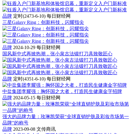
品牌
定时(2473-6-10)
每日财经网
三星Galaxy Ring：创新科技，闪耀指尖
品牌
2024-10-29
每日财经网
国风新中式再掀热潮，张小泉古法锻打刀具致敬匠心
品牌
定时(4351-6-10)
每日财经网
中盐集团李耀强：胸怀国之大者，打造民生健康金字招牌
品牌
2024-05-15
每日财经网
强大的品牌力量：玫琳凯荣获“全球直销护肤及彩妆市场第一
品牌”的称号
品牌
2023-09-08
文传商讯