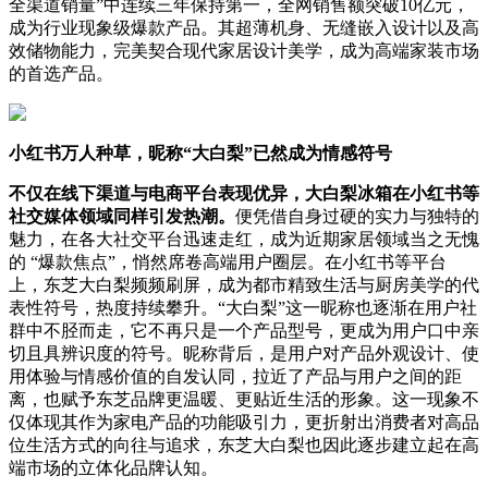
全渠道销量”中连续三年保持第一，全网销售额突破10亿元，
成为行业现象级爆款产品。其超薄机身、无缝嵌入设计以及高
效储物能力，完美契合现代家居设计美学，成为高端家装市场
的首选产品。
小红书万人种草，昵称“大白梨”已然成为情感符号
不仅在线
下渠道
与电商平台表现优异，大白梨冰箱在小红书等
社交媒体领域同样引发热潮。
便凭借自身过硬的实力与独特的
魅力，在各大社交平台迅速走红，成为近期家居领域当之无愧
的 “爆款焦点”，悄然席卷高端用户圈层。在小红书等平台
上，东芝大白梨频频刷屏，成为都市精致生活与厨房美学的代
表性符号，热度持续攀升。“大白梨”这一昵称也逐渐在用户社
群中不胫而走，它不再只是一个产品型号，更成为用户口中亲
切且具辨识度的符号。昵称背后，是用户对产品外观设计、使
用体验与情感价值的自发认同，拉近了产品与用户之间的距
离，也赋予东芝品牌更温暖、更贴近生活的形象。这一现象不
仅体现其作为家电产品的功能吸引力，更折射出消费者对高品
位生活方式的向往与追求，东芝大白梨也因此逐步建立起在高
端市场的立体化品牌认知。