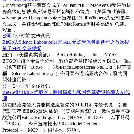
Ulf Wiinberg获任董事会成员 William “Bill” MacKenzie受聘为财
务高级副总裁 宾夕法尼亚州切斯特布鲁克–（美国商业资讯）
– Neuraptive Therapeutics今日宣布任命Ulf Wiinberg为公司董事
会成员，并任命William “Bill” MacKenzie为财务高级副总裁。
Wiin...
公司
2小时前
文传商讯
BitGo與Silence Laboratories完成由受監管保管商進行之首次後
量子MPC交易模擬
紐約–（美國商業資訊）– BitGo Holdings， Inc.（NYSE：
BTGO）旗下全資子公司、數位資產基礎設施公司BitGo， Inc.
（以下簡稱「BitGo」）與Silence Laboratories Pte. Ltd（以下簡
稱「Silence Laboratories」）今日宣布達成策略合作，將共同
開發適用於...
公司
2小时前
文传商讯
BitGo推出MCP伺服器，將機構級加密貨幣基礎設施導入AI代
理
新功能讓開發人員能夠透過領先的AI工具和開發環境，以自
然語言存取BitGo資源 紐約–（美國商業資訊）–數位資產基礎
設施公司BitGo Holdings， Inc.（NYSE：BTGO）（以下簡稱
「BitGo」）今日宣布推出BitGo Model Context
Protocol（「MCP」）伺服器。這項...