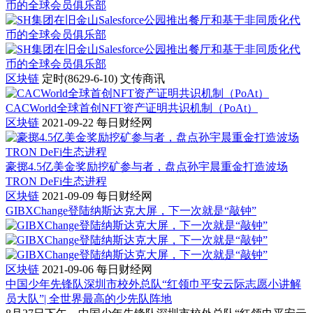
区块链
定时(8629-6-10)
文传商讯
CACWorld全球首创NFT资产证明共识机制（PoAt）
区块链
2021-09-22
每日财经网
豪掷4.5亿美金奖励挖矿参与者，盘点孙宇晨重金打造波场
TRON DeFi生态进程
区块链
2021-09-09
每日财经网
GIBXChange登陆纳斯达克大屏，下一次就是“敲钟”
区块链
2021-09-06
每日财经网
中国少年先锋队深圳市校外总队“红领巾平安云际志愿小讲解
员大队”| 全世界最高的少先队阵地