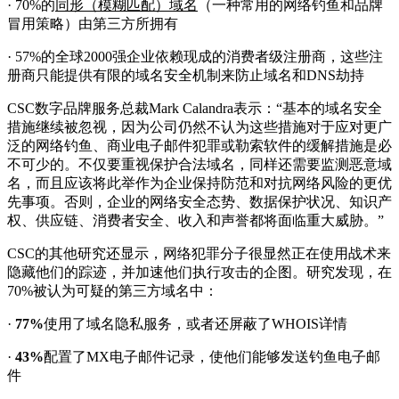
· 70%的
同形（模糊匹配）域名
（一种常用的网络钓鱼和品牌
冒用策略）由第三方所拥有
· 57%的全球2000强企业依赖现成的消费者级注册商，这些注
册商只能提供有限的域名安全机制来防止域名和DNS劫持
CSC数字品牌服务总裁Mark Calandra表示：“基本的域名安全
措施继续被忽视，因为公司仍然不认为这些措施对于应对更广
泛的网络钓鱼、商业电子邮件犯罪或勒索软件的缓解措施是必
不可少的。不仅要重视保护合法域名，同样还需要监测恶意域
名，而且应该将此举作为企业保持防范和对抗网络风险的更优
先事项。否则，企业的网络安全态势、数据保护状况、知识产
权、供应链、消费者安全、收入和声誉都将面临重大威胁。”
CSC的其他研究还显示，网络犯罪分子很显然正在使用战术来
隐藏他们的踪迹，并加速他们执行攻击的企图。研究发现，在
70%被认为可疑的第三方域名中：
·
77%
使用了域名隐私服务，或者还屏蔽了WHOIS详情
·
43%
配置了MX电子邮件记录，使他们能够发送钓鱼电子邮
件