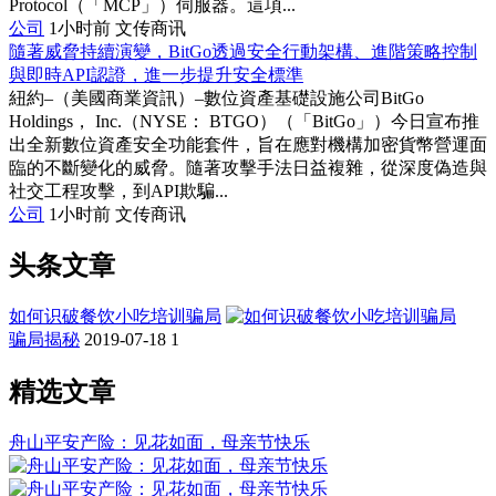
Protocol（「MCP」）伺服器。這項...
公司
1小时前
文传商讯
隨著威脅持續演變，BitGo透過安全行動架構、進階策略控制
與即時API認證，進一步提升安全標準
紐約–（美國商業資訊）–數位資產基礎設施公司BitGo
Holdings， Inc.（NYSE： BTGO）（「BitGo」）今日宣布推
出全新數位資產安全功能套件，旨在應對機構加密貨幣營運面
臨的不斷變化的威脅。隨著攻擊手法日益複雜，從深度偽造與
社交工程攻擊，到API欺騙...
公司
1小时前
文传商讯
头条文章
如何识破餐饮小吃培训骗局
骗局揭秘
2019-07-18
1
精选文章
舟山平安产险：见花如面，母亲节快乐