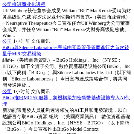
公司推进商业化进程
Ulf Wiinberg获任董事会成员 William “Bill” MacKenzie受聘为财
务高级副总裁 宾夕法尼亚州切斯特布鲁克–（美国商业资讯）
– Neuraptive Therapeutics今日宣布任命Ulf Wiinberg为公司董事
会成员，并任命William “Bill” MacKenzie为财务高级副总裁。
Wiin...
公司
1小时前
文传商讯
BitGo與Silence Laboratories完成由受監管保管商進行之首次後
量子MPC交易模擬
紐約–（美國商業資訊）– BitGo Holdings， Inc.（NYSE：
BTGO）旗下全資子公司、數位資產基礎設施公司BitGo， Inc.
（以下簡稱「BitGo」）與Silence Laboratories Pte. Ltd（以下簡
稱「Silence Laboratories」）今日宣布達成策略合作，將共同
開發適用於...
公司
1小时前
文传商讯
BitGo推出MCP伺服器，將機構級加密貨幣基礎設施導入AI代
理
新功能讓開發人員能夠透過領先的AI工具和開發環境，以自
然語言存取BitGo資源 紐約–（美國商業資訊）–數位資產基礎
設施公司BitGo Holdings， Inc.（NYSE：BTGO）（以下簡稱
「BitGo」）今日宣布推出BitGo Model Context