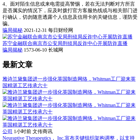
4、面对陌生信息或来电需提高警惕，若在无法判断对方所言
是否属实的情况下，应及时拨打官方客服热线或与相关部门进
行确认，切勿随意透露个人信息及信用卡的关键信息，谨防受
骗。
骗局揭秘
2021-12-31
每日财经网
苏宁金融联合南京市公安局刑侦局反诈中心开展防诈直播
骗局揭秘
1573-06-10
长城网
最新文章
雅诗兰黛集团进一步强化英国制造网络，Whitman工厂迎来英
国精湛工艺传承六十
公司
1小时前
文传商讯
Neuraptive Therapeutics， Inc.宣布关键组织架构调整，以支持