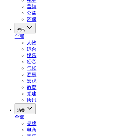
税务
营销
公益
环保
资讯
全部
人物
综合
娱乐
经贸
气候
赛事
宏观
教育
党建
快讯
消费
全部
品牌
电商